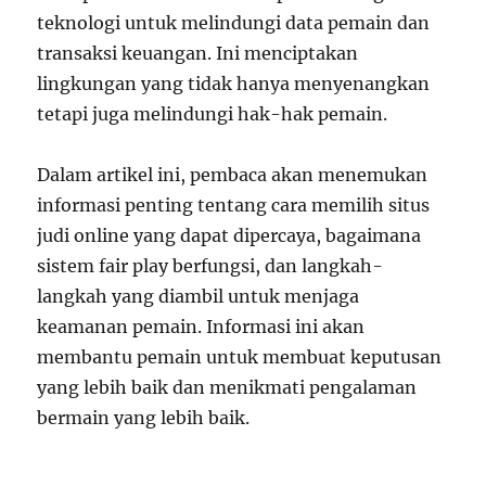
teknologi untuk melindungi data pemain dan
transaksi keuangan. Ini menciptakan
lingkungan yang tidak hanya menyenangkan
tetapi juga melindungi hak-hak pemain.
Dalam artikel ini, pembaca akan menemukan
informasi penting tentang cara memilih situs
judi online yang dapat dipercaya, bagaimana
sistem fair play berfungsi, dan langkah-
langkah yang diambil untuk menjaga
keamanan pemain. Informasi ini akan
membantu pemain untuk membuat keputusan
yang lebih baik dan menikmati pengalaman
bermain yang lebih baik.