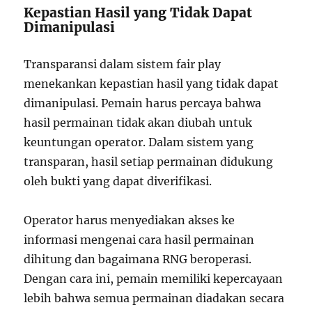
Kepastian Hasil yang Tidak Dapat
Dimanipulasi
Transparansi dalam sistem fair play
menekankan kepastian hasil yang tidak dapat
dimanipulasi. Pemain harus percaya bahwa
hasil permainan tidak akan diubah untuk
keuntungan operator. Dalam sistem yang
transparan, hasil setiap permainan didukung
oleh bukti yang dapat diverifikasi.
Operator harus menyediakan akses ke
informasi mengenai cara hasil permainan
dihitung dan bagaimana RNG beroperasi.
Dengan cara ini, pemain memiliki kepercayaan
lebih bahwa semua permainan diadakan secara