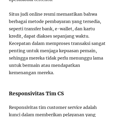
Situs judi online resmi memastikan bahwa
berbagai metode pembayaran yang tersedia,
seperti transfer bank, e-wallet, dan kartu
kredit, dapat diakses sepanjang waktu.
Kecepatan dalam memproses transaksi sangat
penting untuk menjaga kepuasan pemain,
sehingga mereka tidak perlu menunggu lama
untuk bermain atau mendapatkan
kemenangan mereka.
Responsivitas Tim CS
Responsivitas tim customer service adalah
kunci dalam memberikan pelayanan yang