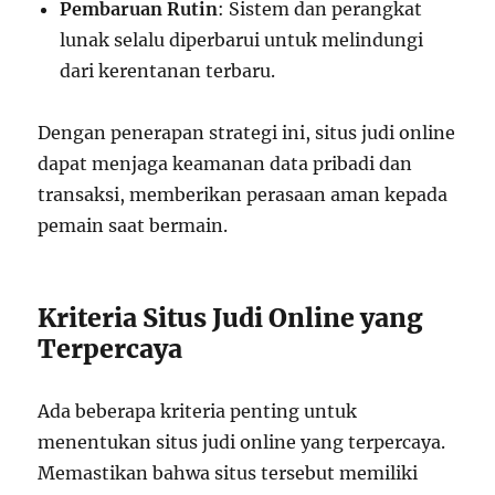
Pembaruan Rutin
: Sistem dan perangkat
lunak selalu diperbarui untuk melindungi
dari kerentanan terbaru.
Dengan penerapan strategi ini, situs judi online
dapat menjaga keamanan data pribadi dan
transaksi, memberikan perasaan aman kepada
pemain saat bermain.
Kriteria Situs Judi Online yang
Terpercaya
Ada beberapa kriteria penting untuk
menentukan situs judi online yang terpercaya.
Memastikan bahwa situs tersebut memiliki