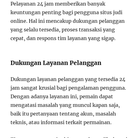
Pelayanan 24 jam memberikan banyak
keuntungan penting bagi pengguna situs judi
online. Hal ini mencakup dukungan pelanggan
yang selalu tersedia, proses transaksi yang
cepat, dan respons tim layanan yang sigap.
Dukungan Layanan Pelanggan
Dukungan layanan pelanggan yang tersedia 24
jam sangat krusial bagi pengalaman pengguna.
Dengan adanya layanan ini, pemain dapat
mengatasi masalah yang muncul kapan saja,
baik itu pertanyaan tentang akun, masalah
teknis, atau informasi terkait permainan.