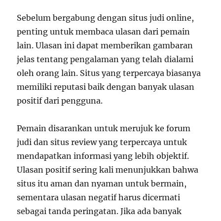
Sebelum bergabung dengan situs judi online,
penting untuk membaca ulasan dari pemain
lain. Ulasan ini dapat memberikan gambaran
jelas tentang pengalaman yang telah dialami
oleh orang lain. Situs yang terpercaya biasanya
memiliki reputasi baik dengan banyak ulasan
positif dari pengguna.
Pemain disarankan untuk merujuk ke forum
judi dan situs review yang terpercaya untuk
mendapatkan informasi yang lebih objektif.
Ulasan positif sering kali menunjukkan bahwa
situs itu aman dan nyaman untuk bermain,
sementara ulasan negatif harus dicermati
sebagai tanda peringatan. Jika ada banyak