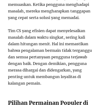
memuaskan. Ketika pengguna menghadapi
masalah, mereka mengharapkan tanggapan
yang cepat serta solusi yang memadai.
Tim CS yang efisien dapat menyelesaikan
masalah dalam waktu singkat, sering kali
dalam hitungan menit. Hal ini memastikan
bahwa pengalaman bermain tidak terganggu
dan semua pertanyaan pengguna terjawab
dengan baik. Dengan demikian, pengguna
merasa dihargai dan didengarkan, yang
penting untuk membangun loyalitas di
kalangan pemain.
Pilihan Permainan Populer di