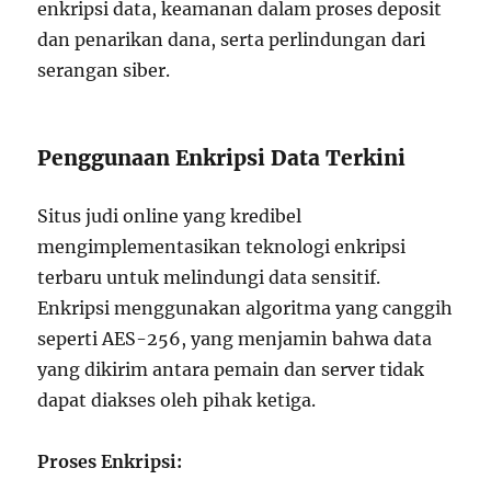
enkripsi data, keamanan dalam proses deposit
dan penarikan dana, serta perlindungan dari
serangan siber.
Penggunaan Enkripsi Data Terkini
Situs judi online yang kredibel
mengimplementasikan teknologi enkripsi
terbaru untuk melindungi data sensitif.
Enkripsi menggunakan algoritma yang canggih
seperti AES-256, yang menjamin bahwa data
yang dikirim antara pemain dan server tidak
dapat diakses oleh pihak ketiga.
Proses Enkripsi: