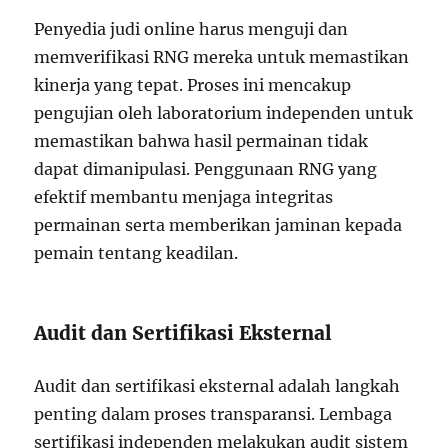
Penyedia judi online harus menguji dan
memverifikasi RNG mereka untuk memastikan
kinerja yang tepat. Proses ini mencakup
pengujian oleh laboratorium independen untuk
memastikan bahwa hasil permainan tidak
dapat dimanipulasi. Penggunaan RNG yang
efektif membantu menjaga integritas
permainan serta memberikan jaminan kepada
pemain tentang keadilan.
Audit dan Sertifikasi Eksternal
Audit dan sertifikasi eksternal adalah langkah
penting dalam proses transparansi. Lembaga
sertifikasi independen melakukan audit sistem