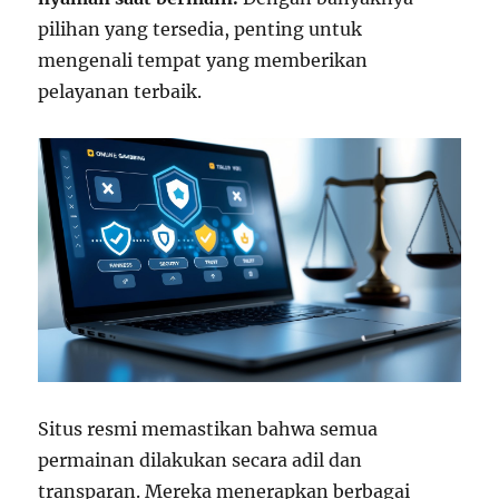
pilihan yang tersedia, penting untuk
mengenali tempat yang memberikan
pelayanan terbaik.
Situs resmi memastikan bahwa semua
permainan dilakukan secara adil dan
transparan. Mereka menerapkan berbagai