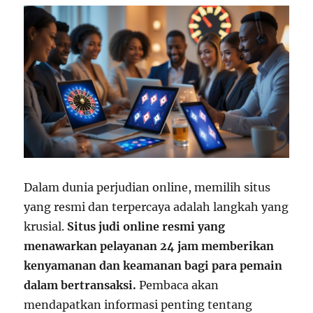
Dalam dunia perjudian online, memilih situs
yang resmi dan terpercaya adalah langkah yang
krusial.
Situs judi online resmi yang
menawarkan pelayanan 24 jam memberikan
kenyamanan dan keamanan bagi para pemain
dalam bertransaksi.
Pembaca akan
mendapatkan informasi penting tentang