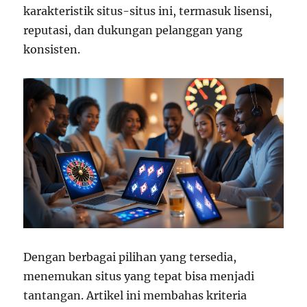
karakteristik situs-situs ini, termasuk lisensi,
reputasi, dan dukungan pelanggan yang
konsisten.
Dengan berbagai pilihan yang tersedia,
menemukan situs yang tepat bisa menjadi
tantangan. Artikel ini membahas kriteria