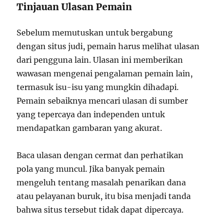
Tinjauan Ulasan Pemain
Sebelum memutuskan untuk bergabung
dengan situs judi, pemain harus melihat ulasan
dari pengguna lain. Ulasan ini memberikan
wawasan mengenai pengalaman pemain lain,
termasuk isu-isu yang mungkin dihadapi.
Pemain sebaiknya mencari ulasan di sumber
yang tepercaya dan independen untuk
mendapatkan gambaran yang akurat.
Baca ulasan dengan cermat dan perhatikan
pola yang muncul. Jika banyak pemain
mengeluh tentang masalah penarikan dana
atau pelayanan buruk, itu bisa menjadi tanda
bahwa situs tersebut tidak dapat dipercaya.