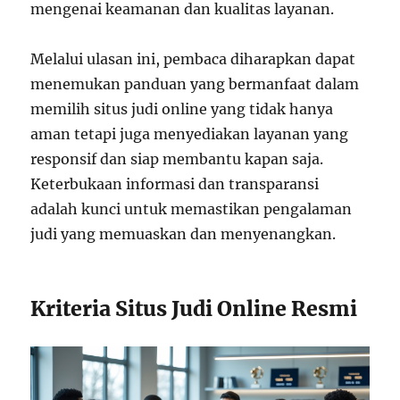
mengenai keamanan dan kualitas layanan.
Melalui ulasan ini, pembaca diharapkan dapat
menemukan panduan yang bermanfaat dalam
memilih situs judi online yang tidak hanya
aman tetapi juga menyediakan layanan yang
responsif dan siap membantu kapan saja.
Keterbukaan informasi dan transparansi
adalah kunci untuk memastikan pengalaman
judi yang memuaskan dan menyenangkan.
Kriteria Situs Judi Online Resmi