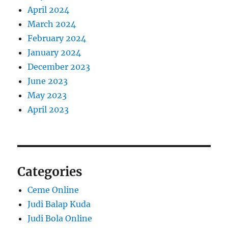
April 2024
March 2024
February 2024
January 2024
December 2023
June 2023
May 2023
April 2023
Categories
Ceme Online
Judi Balap Kuda
Judi Bola Online