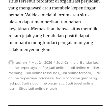
situs tersebut terdaftar di organisasi perjudian
yang mengawasi atau membela kepentingan
pemain. Validasi melalui forum atau situs
ulasan dapat memberikan tambahan
keyakinan. Memastikan bahwa situs memiliki
rekam jejak yang bersih dan positif dapat
membantu menghindari pengalaman yang
tidak menyenangkan.
Author
Posted
Categories
Tags
admin
May 24, 2026
Judi Online
Bandar judi
on
online terpercaya
,
daftar judi online
,
Judi online mudah
menang
,
Judi online resmi no 1
,
judi online terbaru
,
Judi
online terpercaya Indonesia
,
Judi slot online gampang
jackpot
,
Judi slot online pragmatic
,
Judi togel online
resmi
,
Situs judi online murah
Post