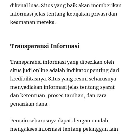
dikenal luas. Situs yang baik akan memberikan
informasi jelas tentang kebijakan privasi dan
keamanan mereka.
Transparansi Informasi
Transparansi informasi yang diberikan oleh
situs judi online adalah indikator penting dari
kredibilitasnya. Situs yang resmi seharusnya
menyediakan informasi jelas tentang syarat
dan ketentuan, proses taruhan, dan cara
penarikan dana.
Pemain seharusnya dapat dengan mudah
mengakses informasi tentang pelanggan lain,