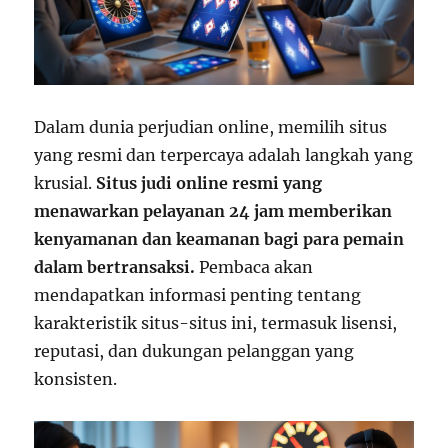
Dalam dunia perjudian online, memilih situs
yang resmi dan terpercaya adalah langkah yang
krusial.
Situs judi online resmi yang
menawarkan pelayanan 24 jam memberikan
kenyamanan dan keamanan bagi para pemain
dalam bertransaksi.
Pembaca akan
mendapatkan informasi penting tentang
karakteristik situs-situs ini, termasuk lisensi,
reputasi, dan dukungan pelanggan yang
konsisten.