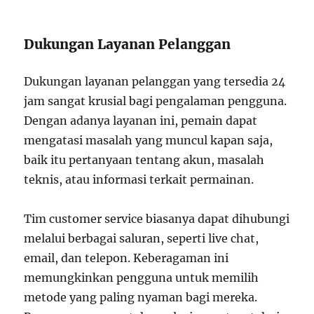
Dukungan Layanan Pelanggan
Dukungan layanan pelanggan yang tersedia 24
jam sangat krusial bagi pengalaman pengguna.
Dengan adanya layanan ini, pemain dapat
mengatasi masalah yang muncul kapan saja,
baik itu pertanyaan tentang akun, masalah
teknis, atau informasi terkait permainan.
Tim customer service biasanya dapat dihubungi
melalui berbagai saluran, seperti live chat,
email, dan telepon. Keberagaman ini
memungkinkan pengguna untuk memilih
metode yang paling nyaman bagi mereka.