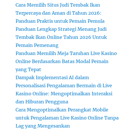
Cara Memilih Situs Judi Tembak Ikan
Terpercaya dan Aman di Tahun 2026:
Panduan Praktis untuk Pemain Pemula
Panduan Lengkap Strategi Menang Judi
Tembak Ikan Online Tahun 2026 Untuk
Pemain Pemenang
Panduan Memilih Meja Taruhan Live Kasino
Online Berdasarkan Batas Modal Pemain
yang Tepat
Dampak Implementasi AI dalam
Personalisasi Pengalaman Bermain di Live
Kasino Online: Mengoptimalkan Interaksi
dan Hiburan Pengguna
Cara Mengoptimalkan Perangkat Mobile
untuk Pengalaman Live Kasino Online Tanpa
Lag yang Mengesankan