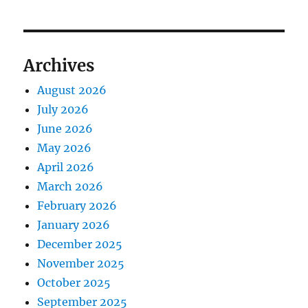
Archives
August 2026
July 2026
June 2026
May 2026
April 2026
March 2026
February 2026
January 2026
December 2025
November 2025
October 2025
September 2025