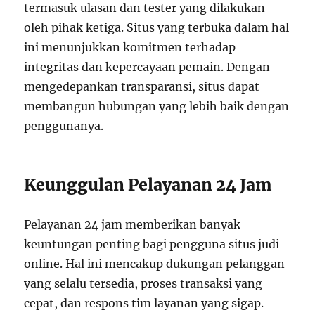
termasuk ulasan dan tester yang dilakukan
oleh pihak ketiga. Situs yang terbuka dalam hal
ini menunjukkan komitmen terhadap
integritas dan kepercayaan pemain. Dengan
mengedepankan transparansi, situs dapat
membangun hubungan yang lebih baik dengan
penggunanya.
Keunggulan Pelayanan 24 Jam
Pelayanan 24 jam memberikan banyak
keuntungan penting bagi pengguna situs judi
online. Hal ini mencakup dukungan pelanggan
yang selalu tersedia, proses transaksi yang
cepat, dan respons tim layanan yang sigap.