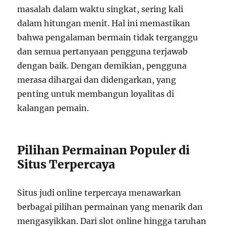
masalah dalam waktu singkat, sering kali
dalam hitungan menit. Hal ini memastikan
bahwa pengalaman bermain tidak terganggu
dan semua pertanyaan pengguna terjawab
dengan baik. Dengan demikian, pengguna
merasa dihargai dan didengarkan, yang
penting untuk membangun loyalitas di
kalangan pemain.
Pilihan Permainan Populer di
Situs Terpercaya
Situs judi online terpercaya menawarkan
berbagai pilihan permainan yang menarik dan
mengasyikkan. Dari slot online hingga taruhan