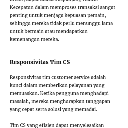
Kecepatan dalam memproses transaksi sangat
penting untuk menjaga kepuasan pemain,
sehingga mereka tidak perlu menunggu lama
untuk bermain atau mendapatkan
kemenangan mereka.
Responsivitas Tim CS
Responsivitas tim customer service adalah
kunci dalam memberikan pelayanan yang
memuaskan. Ketika pengguna menghadapi
masalah, mereka mengharapkan tanggapan
yang cepat serta solusi yang memadai.
Tim CS yang efisien dapat menyelesaikan