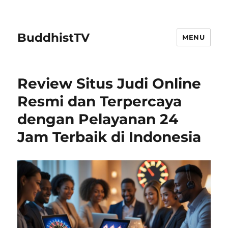
BuddhistTV
MENU
Review Situs Judi Online
Resmi dan Terpercaya
dengan Pelayanan 24
Jam Terbaik di Indonesia