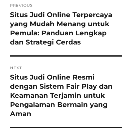
PREVIOUS
navigation
Situs Judi Online Terpercaya
Previous
post:
yang Mudah Menang untuk
Pemula: Panduan Lengkap
dan Strategi Cerdas
NEXT
Situs Judi Online Resmi
Next
post:
dengan Sistem Fair Play dan
Keamanan Terjamin untuk
Pengalaman Bermain yang
Aman