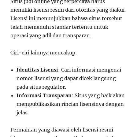
Situs judi online yang terpercaya harus
memiliki lisensi resmi dari otoritas yang diakui.
Lisensi ini menunjukkan bahwa situs tersebut
telah memenuhi standar tertentu untuk
operasi yang adil dan transparan.
Ciri-ciri lainnya mencakup:
Identitas Lisensi
: Cari informasi mengenai
nomor lisensi yang dapat dicek langsung
pada situs regulator.
Informasi Transparan
: Situs yang baik akan
mempublikasikan rincian lisensinya dengan
jelas.
Permainan yang diawasi oleh lisensi resmi