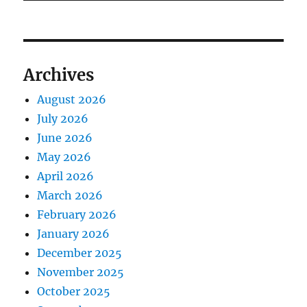
Archives
August 2026
July 2026
June 2026
May 2026
April 2026
March 2026
February 2026
January 2026
December 2025
November 2025
October 2025