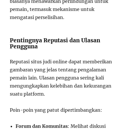
biasanya menawarkan perlindungan untuk
pemain, termasuk mekanisme untuk
mengatasi perselisihan.
Pentingnya Reputasi dan Ulasan
Pengguna
Reputasi situs judi online dapat memberikan
gambaran yang jelas tentang pengalaman
pemain lain. Ulasan pengguna sering kali
mengungkapkan kelebihan dan kekurangan
suatu platform.
Poin-poin yang patut dipertimbangkan:
Forum dan Komunitas
: Melihat diskusi