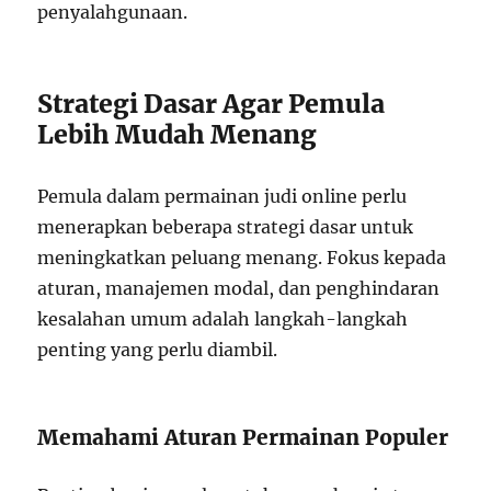
penyalahgunaan.
Strategi Dasar Agar Pemula
Lebih Mudah Menang
Pemula dalam permainan judi online perlu
menerapkan beberapa strategi dasar untuk
meningkatkan peluang menang. Fokus kepada
aturan, manajemen modal, dan penghindaran
kesalahan umum adalah langkah-langkah
penting yang perlu diambil.
Memahami Aturan Permainan Populer