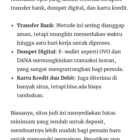
transfer bank, dompet digital, dan kartu kredit.
Transfer Bank
: Metode ini sering dianggap
aman, tetapi mungkin memerlukan waktu
hingga satu hari kerja untuk diproses.
Dompet Digital
: E-wallet seperti OVO dan
DANA memungkinkan transaksi instan,
yang sangat menguntungkan bagi pemula.
Kartu Kredit dan Debit
: Juga diterima di
banyak situs, tetapi bisa ada biaya
tambahan.
Biasanya, situs judi ini menyediakan batas
minimum yang rendah untuk deposit,
membuatnya lebih mudah bagi pemain baru
untuk memasuki permainan. Penarikan pun