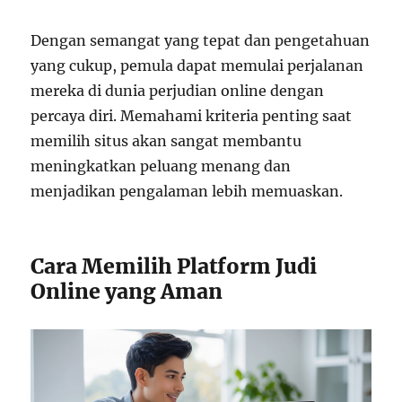
Dengan semangat yang tepat dan pengetahuan
yang cukup, pemula dapat memulai perjalanan
mereka di dunia perjudian online dengan
percaya diri. Memahami kriteria penting saat
memilih situs akan sangat membantu
meningkatkan peluang menang dan
menjadikan pengalaman lebih memuaskan.
Cara Memilih Platform Judi
Online yang Aman