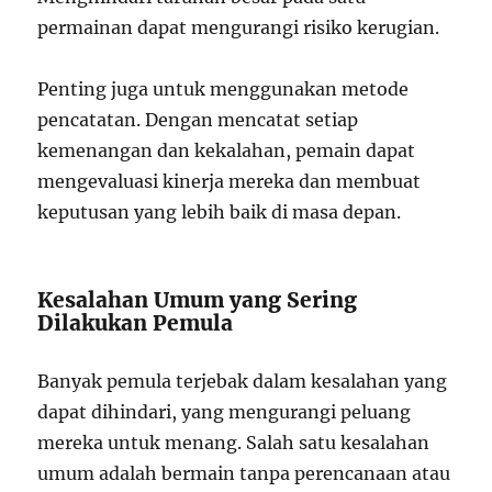
permainan dapat mengurangi risiko kerugian.
Penting juga untuk menggunakan metode
pencatatan. Dengan mencatat setiap
kemenangan dan kekalahan, pemain dapat
mengevaluasi kinerja mereka dan membuat
keputusan yang lebih baik di masa depan.
Kesalahan Umum yang Sering
Dilakukan Pemula
Banyak pemula terjebak dalam kesalahan yang
dapat dihindari, yang mengurangi peluang
mereka untuk menang. Salah satu kesalahan
umum adalah bermain tanpa perencanaan atau