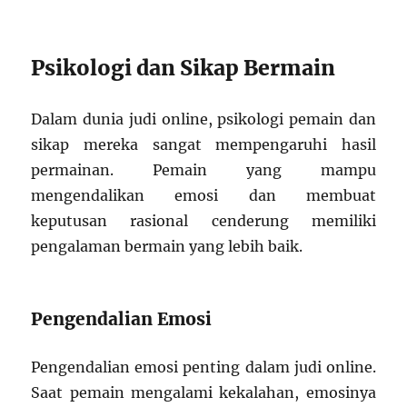
Psikologi dan Sikap Bermain
Dalam dunia judi online, psikologi pemain dan
sikap mereka sangat mempengaruhi hasil
permainan. Pemain yang mampu
mengendalikan emosi dan membuat
keputusan rasional cenderung memiliki
pengalaman bermain yang lebih baik.
Pengendalian Emosi
Pengendalian emosi penting dalam judi online.
Saat pemain mengalami kekalahan, emosinya