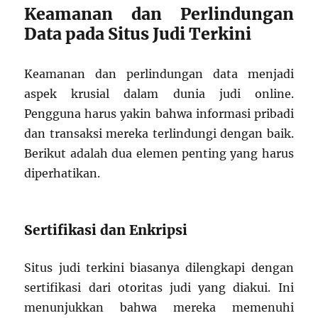
Keamanan dan Perlindungan
Data pada Situs Judi Terkini
Keamanan dan perlindungan data menjadi
aspek krusial dalam dunia judi online.
Pengguna harus yakin bahwa informasi pribadi
dan transaksi mereka terlindungi dengan baik.
Berikut adalah dua elemen penting yang harus
diperhatikan.
Sertifikasi dan Enkripsi
Situs judi terkini biasanya dilengkapi dengan
sertifikasi dari otoritas judi yang diakui. Ini
menunjukkan bahwa mereka memenuhi