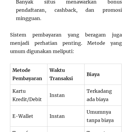
Banyak situs menawarkan bonus
pendaftaran, cashback, dan promosi
mingguan.
Sistem pembayaran yang beragam juga
menjadi perhatian penting. Metode yang
umum digunakan meliputi:
Metode
Waktu
Biaya
Pembayaran
Transaksi
Kartu
Terkadang
Instan
Kredit/Debit
ada biaya
Umumnya
E-Wallet
Instan
tanpa biaya