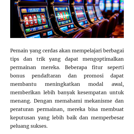
Pemain yang cerdas akan mempelajari berbagai
tips dan trik yang dapat mengoptimalkan
permainan mereka. Beberapa fitur seperti
bonus pendaftaran dan promosi dapat
membantu meningkatkan modal awal,
memberikan lebih banyak kesempatan untuk
menang. Dengan memahami mekanisme dan
peraturan permainan, mereka bisa membuat
keputusan yang lebih baik dan memperbesar
peluang sukses.