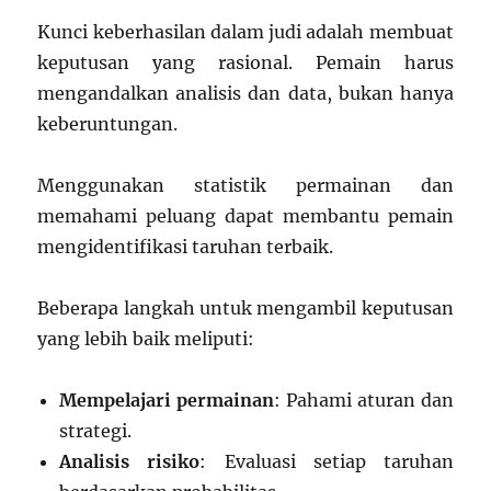
Kunci keberhasilan dalam judi adalah membuat
keputusan yang rasional. Pemain harus
mengandalkan analisis dan data, bukan hanya
keberuntungan.
Menggunakan statistik permainan dan
memahami peluang dapat membantu pemain
mengidentifikasi taruhan terbaik.
Beberapa langkah untuk mengambil keputusan
yang lebih baik meliputi:
Mempelajari permainan
: Pahami aturan dan
strategi.
Analisis risiko
: Evaluasi setiap taruhan