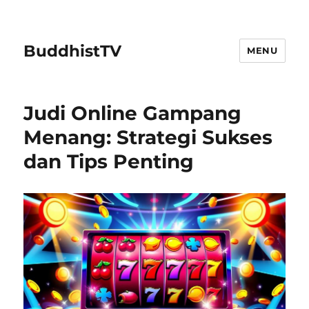
BuddhistTV
MENU
Judi Online Gampang
Menang: Strategi Sukses
dan Tips Penting