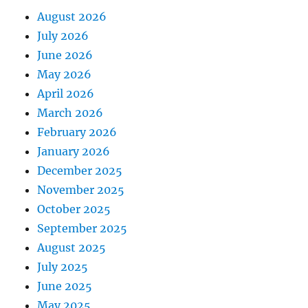
August 2026
July 2026
June 2026
May 2026
April 2026
March 2026
February 2026
January 2026
December 2025
November 2025
October 2025
September 2025
August 2025
July 2025
June 2025
May 2025