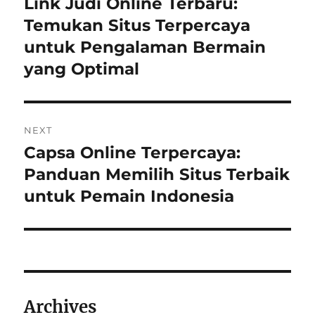
Link Judi Online Terbaru:
Previous
post:
Temukan Situs Terpercaya
untuk Pengalaman Bermain
yang Optimal
NEXT
Capsa Online Terpercaya:
Next
post:
Panduan Memilih Situs Terbaik
untuk Pemain Indonesia
Archives