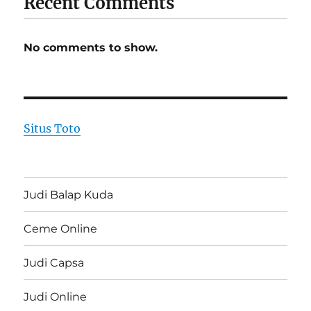
Recent Comments
No comments to show.
Situs Toto
Judi Balap Kuda
Ceme Online
Judi Capsa
Judi Online