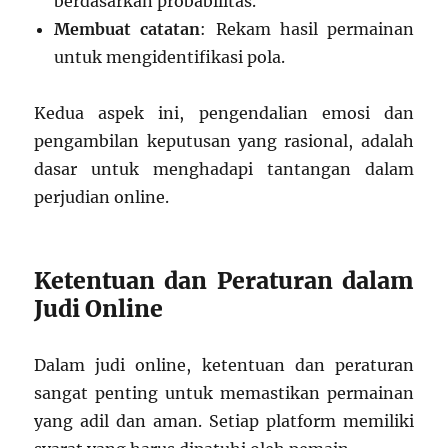
berdasarkan probabilitas.
Membuat catatan
: Rekam hasil permainan
untuk mengidentifikasi pola.
Kedua aspek ini, pengendalian emosi dan
pengambilan keputusan yang rasional, adalah
dasar untuk menghadapi tantangan dalam
perjudian online.
Ketentuan dan Peraturan dalam
Judi Online
Dalam judi online, ketentuan dan peraturan
sangat penting untuk memastikan permainan
yang adil dan aman. Setiap platform memiliki