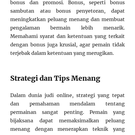
bonus dan promosi. Bonus, seperti bonus
sambutan atau bonus penyetoran, dapat
meningkatkan peluang menang dan membuat
pengalaman bermain lebih menarik.
Memahami syarat dan ketentuan yang terkait
dengan bonus juga krusial, agar pemain tidak
terjebak dalam ketentuan yang merugikan.
Strategi dan Tips Menang
Dalam dunia judi online, strategi yang tepat
dan pemahaman mendalam tentang
permainan sangat penting. Pemain yang
bijaksana dapat memaksimalkan peluang
menang dengan menerapkan teknik yang