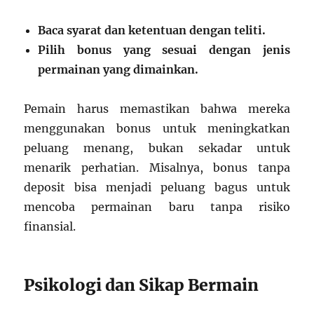
Baca syarat dan ketentuan dengan teliti.
Pilih bonus yang sesuai dengan jenis
permainan yang dimainkan.
Pemain harus memastikan bahwa mereka
menggunakan bonus untuk meningkatkan
peluang menang, bukan sekadar untuk
menarik perhatian. Misalnya, bonus tanpa
deposit bisa menjadi peluang bagus untuk
mencoba permainan baru tanpa risiko
finansial.
Psikologi dan Sikap Bermain