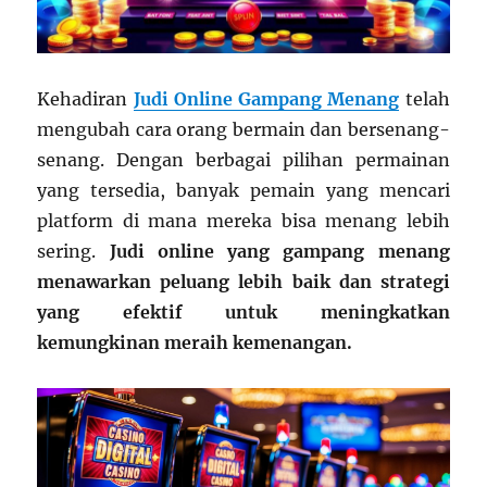
Kehadiran
Judi Online Gampang Menang
telah
mengubah cara orang bermain dan bersenang-
senang. Dengan berbagai pilihan permainan
yang tersedia, banyak pemain yang mencari
platform di mana mereka bisa menang lebih
sering.
Judi online yang gampang menang
menawarkan peluang lebih baik dan strategi
yang efektif untuk meningkatkan
kemungkinan meraih kemenangan.