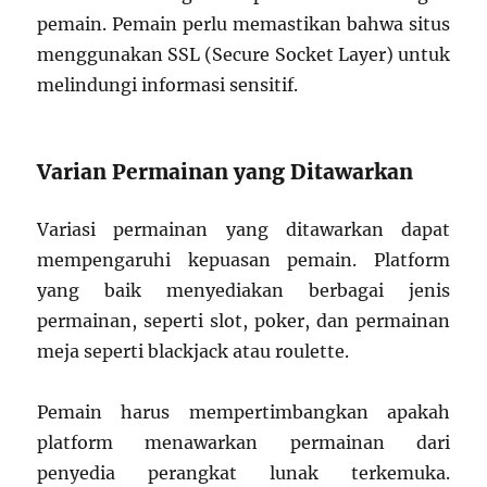
pemain. Pemain perlu memastikan bahwa situs
menggunakan SSL (Secure Socket Layer) untuk
melindungi informasi sensitif.
Varian Permainan yang Ditawarkan
Variasi permainan yang ditawarkan dapat
mempengaruhi kepuasan pemain. Platform
yang baik menyediakan berbagai jenis
permainan, seperti slot, poker, dan permainan
meja seperti blackjack atau roulette.
Pemain harus mempertimbangkan apakah
platform menawarkan permainan dari
penyedia perangkat lunak terkemuka.