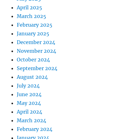
April 2025
March 2025
February 2025
January 2025
December 2024
November 2024
October 2024
September 2024
August 2024
July 2024
June 2024
May 2024
April 2024
March 2024
February 2024
January 2024