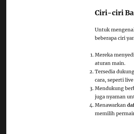
Ciri-ciri B
Untuk mengena
beberapa ciri y
Mereka menyedia
aturan main.
Tersedia dukung
cara, seperti liv
Mendukung berb
juga nyaman unt
Menawarkan
da
memilih permain