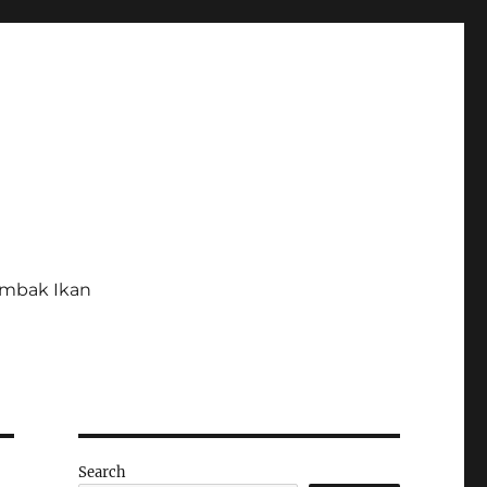
embak Ikan
Search