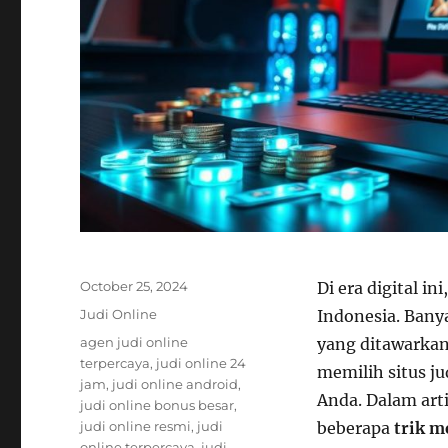
Posted
October 25, 2024
Di era digital ini
on
Categories
Judi Online
Indonesia. Ban
Tags
agen judi online
yang ditawarkan
terpercaya
,
judi online 24
memilih situs 
jam
,
judi online android
,
Anda. Dalam art
judi online bonus besar
,
judi online resmi
,
judi
beberapa
trik m
online terpercaya
,
judi