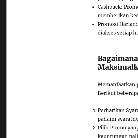
Cashback: Promo
memberikan kes
Promosi Harian:
diakses setiap 
Bagaimana
Maksimalk
Memanfaatkan
Berikut beberapa
Perhatikan Syar
pahami syaratny
Pilih Promo yan
keuntungan pali