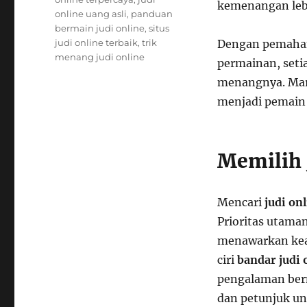
kemenangan lebi
online uang asli
,
panduan
bermain judi online
,
situs
judi online terbaik
,
trik
Dengan pemaham
menang judi online
permainan, set
menangnya. Mari
menjadi pemain 
Memilih 
Mencari
judi on
Prioritas utam
menawarkan keam
ciri
bandar judi 
pengalaman berm
dan petunjuk u