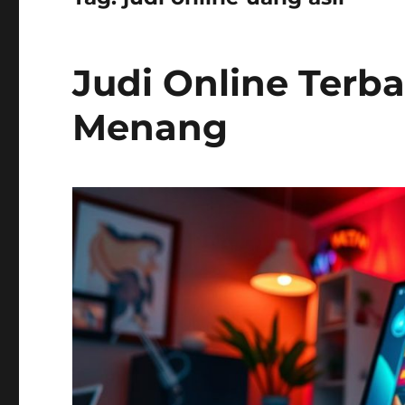
Judi Online Terba
Menang