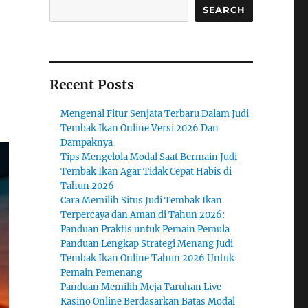
SEARCH
Recent Posts
Mengenal Fitur Senjata Terbaru Dalam Judi
Tembak Ikan Online Versi 2026 Dan
Dampaknya
Tips Mengelola Modal Saat Bermain Judi
Tembak Ikan Agar Tidak Cepat Habis di
Tahun 2026
Cara Memilih Situs Judi Tembak Ikan
Terpercaya dan Aman di Tahun 2026:
Panduan Praktis untuk Pemain Pemula
Panduan Lengkap Strategi Menang Judi
Tembak Ikan Online Tahun 2026 Untuk
Pemain Pemenang
Panduan Memilih Meja Taruhan Live
Kasino Online Berdasarkan Batas Modal