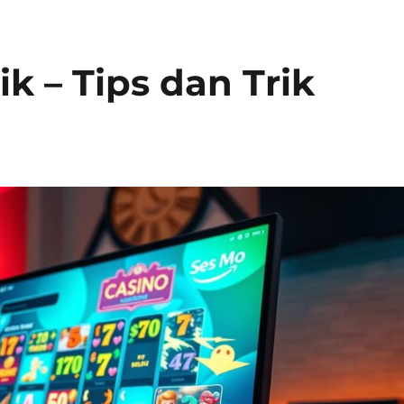
ik – Tips dan Trik