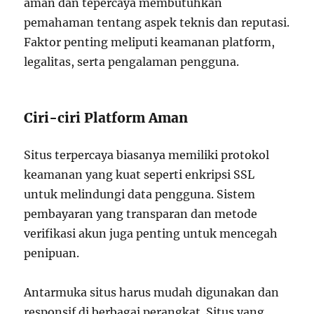
aman dan tepercaya membutuhkan
pemahaman tentang aspek teknis dan reputasi.
Faktor penting meliputi keamanan platform,
legalitas, serta pengalaman pengguna.
Ciri-ciri Platform Aman
Situs terpercaya biasanya memiliki protokol
keamanan yang kuat seperti enkripsi SSL
untuk melindungi data pengguna. Sistem
pembayaran yang transparan dan metode
verifikasi akun juga penting untuk mencegah
penipuan.
Antarmuka situs harus mudah digunakan dan
responsif di berbagai perangkat. Situs yang