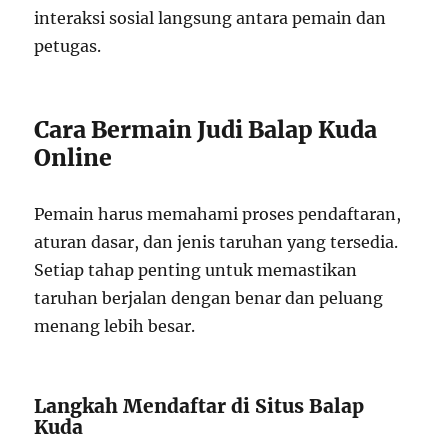
interaksi sosial langsung antara pemain dan
petugas.
Cara Bermain Judi Balap Kuda
Online
Pemain harus memahami proses pendaftaran,
aturan dasar, dan jenis taruhan yang tersedia.
Setiap tahap penting untuk memastikan
taruhan berjalan dengan benar dan peluang
menang lebih besar.
Langkah Mendaftar di Situs Balap
Kuda