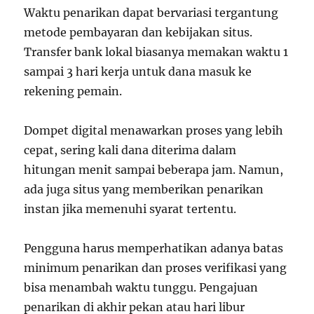
Waktu penarikan dapat bervariasi tergantung
metode pembayaran dan kebijakan situs.
Transfer bank lokal biasanya memakan waktu 1
sampai 3 hari kerja untuk dana masuk ke
rekening pemain.
Dompet digital menawarkan proses yang lebih
cepat, sering kali dana diterima dalam
hitungan menit sampai beberapa jam. Namun,
ada juga situs yang memberikan penarikan
instan jika memenuhi syarat tertentu.
Pengguna harus memperhatikan adanya batas
minimum penarikan dan proses verifikasi yang
bisa menambah waktu tunggu. Pengajuan
penarikan di akhir pekan atau hari libur