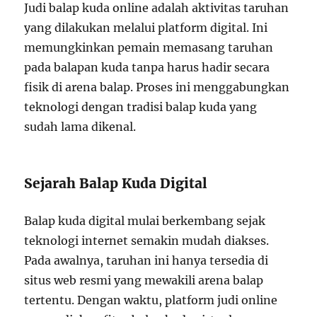
Judi balap kuda online adalah aktivitas taruhan
yang dilakukan melalui platform digital. Ini
memungkinkan pemain memasang taruhan
pada balapan kuda tanpa harus hadir secara
fisik di arena balap. Proses ini menggabungkan
teknologi dengan tradisi balap kuda yang
sudah lama dikenal.
Sejarah Balap Kuda Digital
Balap kuda digital mulai berkembang sejak
teknologi internet semakin mudah diakses.
Pada awalnya, taruhan ini hanya tersedia di
situs web resmi yang mewakili arena balap
tertentu. Dengan waktu, platform judi online