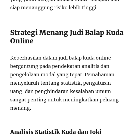
siap menanggung risiko lebih tinggi.
Strategi Menang Judi Balap Kuda
Online
Keberhasilan dalam judi balap kuda online
bergantung pada pendekatan analitis dan
pengelolaan modal yang tepat. Pemahaman
menyeluruh tentang statistik, pengaturan
uang, dan penghindaran kesalahan umum
sangat penting untuk meningkatkan peluang
menang.
Analisis Statistik Kuda dan Joki