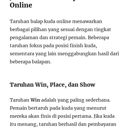
Online
Taruhan balap kuda online menawarkan
berbagai pilihan yang sesuai dengan tingkat
pengalaman dan strategi pemain. Beberapa
taruhan fokus pada posisi finish kuda,
sementara yang lain menggabungkan hasil dari
beberapa balapan.
Taruhan Win, Place, dan Show
Taruhan
Win
adalah yang paling sederhana.
Pemain bertaruh pada kuda yang menurut
mereka akan finis di posisi pertama. Jika kuda
itu menang, taruhan berhasil dan pembayaran