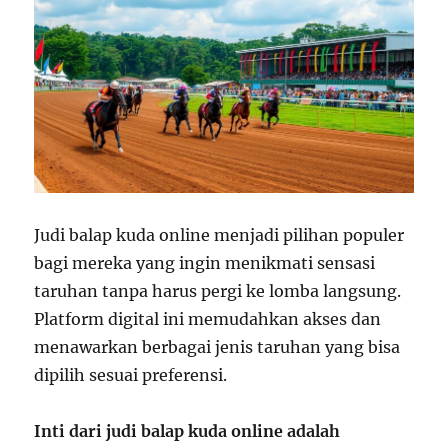
Judi balap kuda online menjadi pilihan populer
bagi mereka yang ingin menikmati sensasi
taruhan tanpa harus pergi ke lomba langsung.
Platform digital ini memudahkan akses dan
menawarkan berbagai jenis taruhan yang bisa
dipilih sesuai preferensi.
Inti dari judi balap kuda online adalah