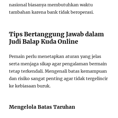
nasional biasanya membutuhkan waktu
tambahan karena bank tidak beroperasi.
Tips Bertanggung Jawab dalam
Judi Balap Kuda Online
Pemain perlu menetapkan aturan yang jelas
serta menjaga sikap agar pengalaman bermain
tetap terkendali. Mengenali batas kemampuan
dan risiko sangat penting agar tidak tergelincir
ke kebiasaan buruk.
Mengelola Batas Taruhan