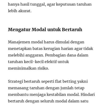
hanya hasil tunggal, agar keputusan taruhan
lebih akurat.
Mengatur Modal untuk Bertaruh
Manajemen modal harus dimulai dengan
menetapkan batas kerugian harian agar tidak
melebihi anggaran. Pembagian dana dalam
taruhan kecil-kecil efektif untuk
meminimalkan risiko.
Strategi bertaruh seperti flat betting yakni
memasang taruhan dengan jumlah tetap
membantu menjaga kestabilan modal. Hindari
bertaruh dengan seluruh modal dalam satu