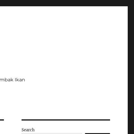
embak Ikan
Search