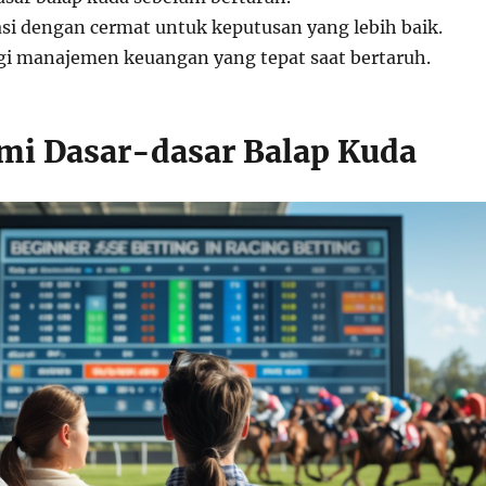
asi dengan cermat untuk keputusan yang lebih baik.
gi manajemen keuangan yang tepat saat bertaruh.
i Dasar-dasar Balap Kuda