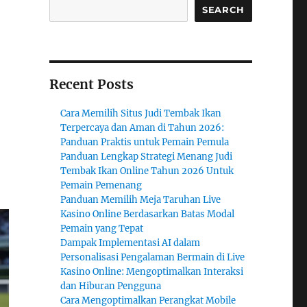
SEARCH
Recent Posts
Cara Memilih Situs Judi Tembak Ikan
Terpercaya dan Aman di Tahun 2026:
Panduan Praktis untuk Pemain Pemula
Panduan Lengkap Strategi Menang Judi
Tembak Ikan Online Tahun 2026 Untuk
Pemain Pemenang
Panduan Memilih Meja Taruhan Live
Kasino Online Berdasarkan Batas Modal
Pemain yang Tepat
Dampak Implementasi AI dalam
Personalisasi Pengalaman Bermain di Live
Kasino Online: Mengoptimalkan Interaksi
dan Hiburan Pengguna
Cara Mengoptimalkan Perangkat Mobile