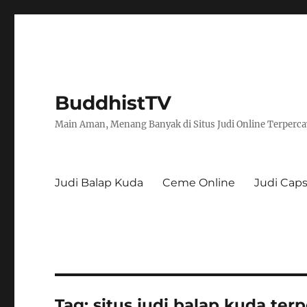
BuddhistTV
Main Aman, Menang Banyak di Situs Judi Online Terperca
Judi Balap Kuda
Ceme Online
Judi Cap
Tag:
situs judi balap kuda ter