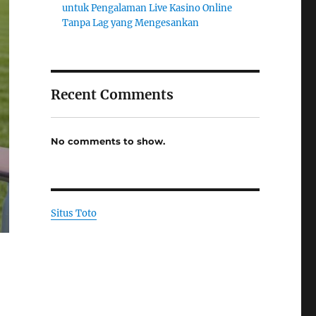
untuk Pengalaman Live Kasino Online
Tanpa Lag yang Mengesankan
Recent Comments
No comments to show.
Situs Toto