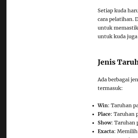
Setiap kuda har
cara pelatihan. 
untuk memastika
untuk kuda juga
Jenis Tar
Ada berbagai je
termasuk:
Win
: Taruhan p
Place
: Taruhan p
Show
: Taruhan p
Exacta
: Memilih