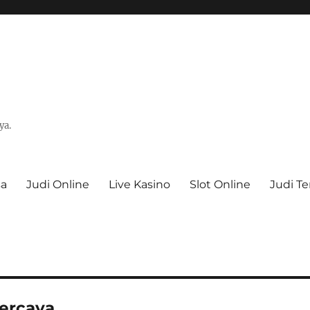
ya.
sa
Judi Online
Live Kasino
Slot Online
Judi T
percaya