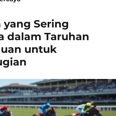
yang Sering
a dalam Taruhan
duan untuk
ugian