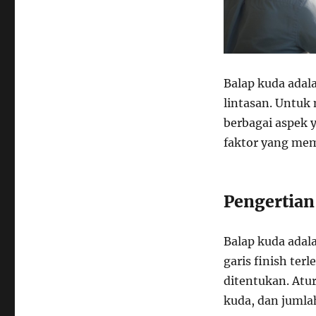
Balap kuda adal
lintasan. Untuk
berbagai aspek y
faktor yang mem
Pengertian
Balap kuda adal
garis finish ter
ditentukan. Atu
kuda, dan jumla