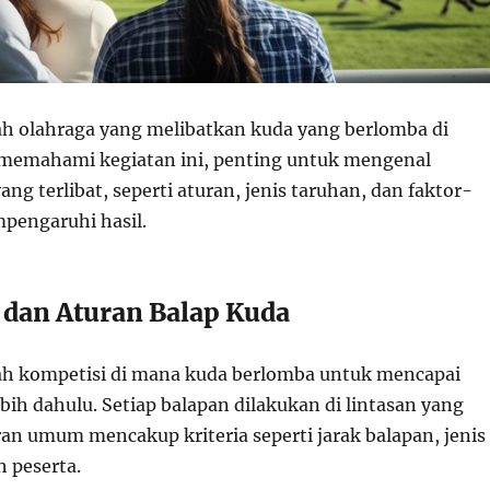
ah olahraga yang melibatkan kuda yang berlomba di
 memahami kegiatan ini, penting untuk mengenal
ang terlibat, seperti aturan, jenis taruhan, dan faktor-
pengaruhi hasil.
 dan Aturan Balap Kuda
ah kompetisi di mana kuda berlomba untuk mencapai
lebih dahulu. Setiap balapan dilakukan di lintasan yang
ran umum mencakup kriteria seperti jarak balapan, jenis
h peserta.