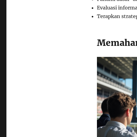
Evaluasi inform
Terapkan strate
Memaham