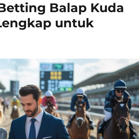
Betting Balap Kuda
Lengkap untuk