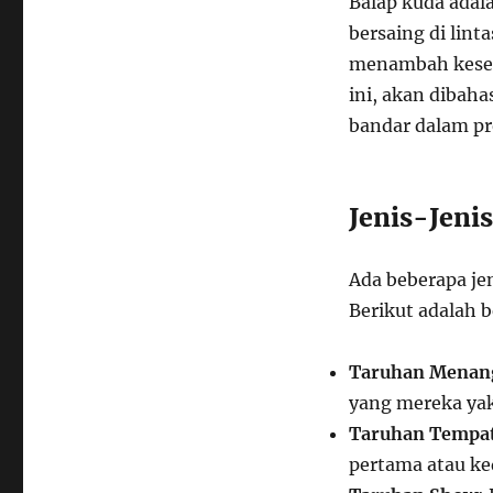
Balap kuda adal
bersaing di lint
menambah keseru
ini, akan dibaha
bandar dalam pro
Jenis-Jeni
Ada beberapa je
Berikut adalah b
Taruhan Menan
yang mereka ya
Taruhan Tempat
pertama atau k