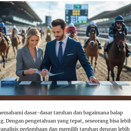
memahami dasar-dasar taruhan dan bagaimana balap
g. Dengan pengetahuan yang tepat, seseorang bisa lebi
analisis perlombaan dan memilih taruhan dengan lebih