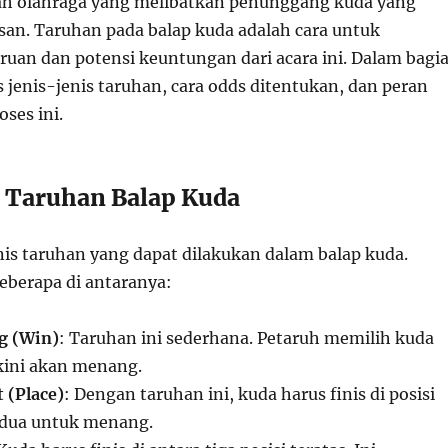
ah olahraga yang melibatkan penunggang kuda yang
asan. Taruhan pada balap kuda adalah cara untuk
an dan potensi keuntungan dari acara ini. Dalam bagi
s jenis-jenis taruhan, cara odds ditentukan, dan peran
ses ini.
s Taruhan Balap Kuda
nis taruhan yang dapat dilakukan dalam balap kuda.
eberapa di antaranya:
g (Win)
: Taruhan ini sederhana. Petaruh memilih kuda
kini akan menang.
 (Place)
: Dengan taruhan ini, kuda harus finis di posisi
edua untuk menang.