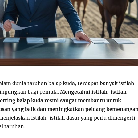
alam dunia taruhan balap kuda, terdapat banyak istilah
ingungkan bagi pemula.
Mengetahui istilah-istilah
etting balap kuda resmi sangat membantu untuk
san yang baik dan meningkatkan peluang kemenangan
 menjelaskan istilah-istilah dasar yang perlu dimengerti
i taruhan.