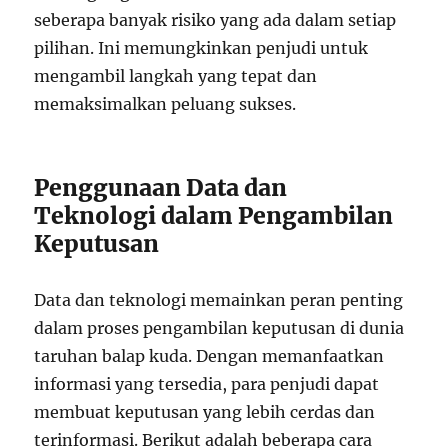
seberapa banyak risiko yang ada dalam setiap
pilihan. Ini memungkinkan penjudi untuk
mengambil langkah yang tepat dan
memaksimalkan peluang sukses.
Penggunaan Data dan
Teknologi dalam Pengambilan
Keputusan
Data dan teknologi memainkan peran penting
dalam proses pengambilan keputusan di dunia
taruhan balap kuda. Dengan memanfaatkan
informasi yang tersedia, para penjudi dapat
membuat keputusan yang lebih cerdas dan
terinformasi. Berikut adalah beberapa cara