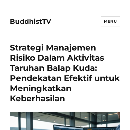
BuddhistTV
MENU
Strategi Manajemen
Risiko Dalam Aktivitas
Taruhan Balap Kuda:
Pendekatan Efektif untuk
Meningkatkan
Keberhasilan