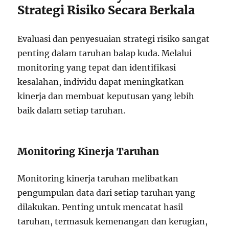
Strategi Risiko Secara Berkala
Evaluasi dan penyesuaian strategi risiko sangat
penting dalam taruhan balap kuda. Melalui
monitoring yang tepat dan identifikasi
kesalahan, individu dapat meningkatkan
kinerja dan membuat keputusan yang lebih
baik dalam setiap taruhan.
Monitoring Kinerja Taruhan
Monitoring kinerja taruhan melibatkan
pengumpulan data dari setiap taruhan yang
dilakukan. Penting untuk mencatat hasil
taruhan, termasuk kemenangan dan kerugian,