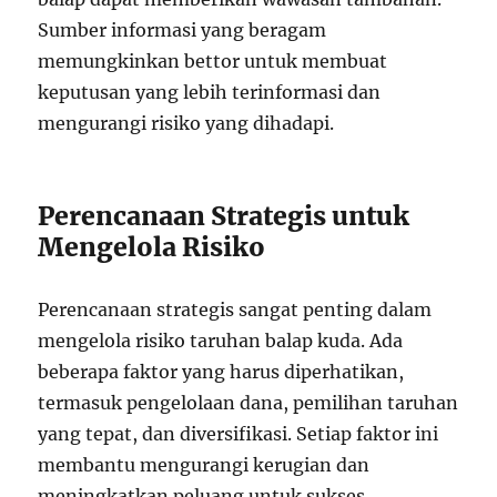
Sumber informasi yang beragam
memungkinkan bettor untuk membuat
keputusan yang lebih terinformasi dan
mengurangi risiko yang dihadapi.
Perencanaan Strategis untuk
Mengelola Risiko
Perencanaan strategis sangat penting dalam
mengelola risiko taruhan balap kuda. Ada
beberapa faktor yang harus diperhatikan,
termasuk pengelolaan dana, pemilihan taruhan
yang tepat, dan diversifikasi. Setiap faktor ini
membantu mengurangi kerugian dan
meningkatkan peluang untuk sukses.