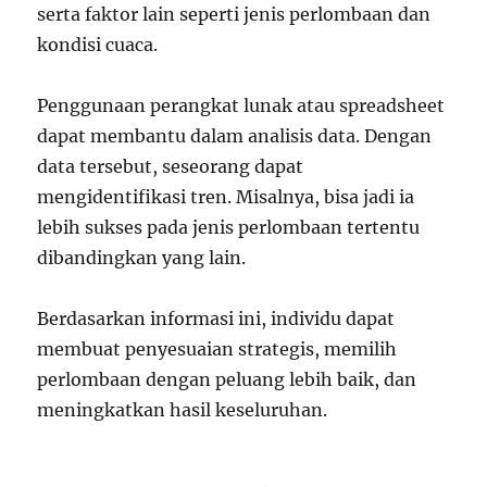
serta faktor lain seperti jenis perlombaan dan
kondisi cuaca.
Penggunaan perangkat lunak atau spreadsheet
dapat membantu dalam analisis data. Dengan
data tersebut, seseorang dapat
mengidentifikasi tren. Misalnya, bisa jadi ia
lebih sukses pada jenis perlombaan tertentu
dibandingkan yang lain.
Berdasarkan informasi ini, individu dapat
membuat penyesuaian strategis, memilih
perlombaan dengan peluang lebih baik, dan
meningkatkan hasil keseluruhan.