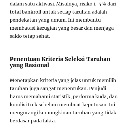
dalam satu aktivasi. Misalnya, risiko 1-5% dari
total bankroll untuk setiap taruhan adalah
pendekatan yang umum. Ini membantu
membatasi kerugian yang besar dan menjaga
saldo tetap sehat.
Penentuan Kriteria Seleksi Taruhan
yang Rasional
Menetapkan kriteria yang jelas untuk memilih
taruhan juga sangat menentukan. Penjudi
harus memahami statistik, performa kuda, dan
kondisi trek sebelum membuat keputusan. Ini
mengurangi kemungkinan taruhan yang tidak
berdasar pada fakta.