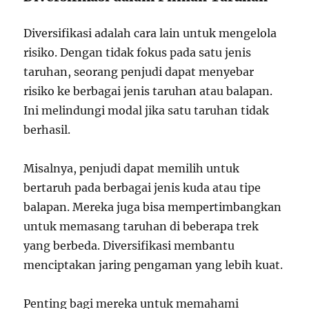
Diversifikasi adalah cara lain untuk mengelola
risiko. Dengan tidak fokus pada satu jenis
taruhan, seorang penjudi dapat menyebar
risiko ke berbagai jenis taruhan atau balapan.
Ini melindungi modal jika satu taruhan tidak
berhasil.
Misalnya, penjudi dapat memilih untuk
bertaruh pada berbagai jenis kuda atau tipe
balapan. Mereka juga bisa mempertimbangkan
untuk memasang taruhan di beberapa trek
yang berbeda. Diversifikasi membantu
menciptakan jaring pengaman yang lebih kuat.
Penting bagi mereka untuk memahami