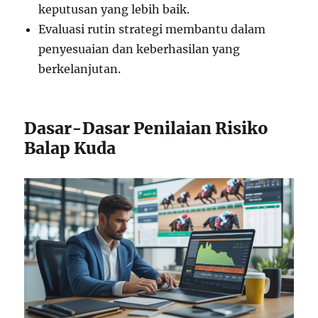
keputusan yang lebih baik.
Evaluasi rutin strategi membantu dalam
penyesuaian dan keberhasilan yang
berkelanjutan.
Dasar-Dasar Penilaian Risiko
Balap Kuda