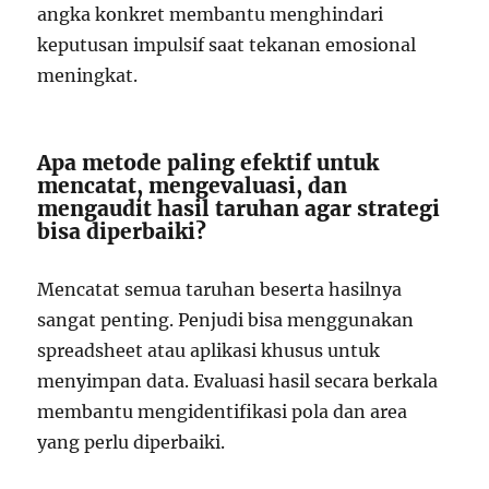
angka konkret membantu menghindari
keputusan impulsif saat tekanan emosional
meningkat.
Apa metode paling efektif untuk
mencatat, mengevaluasi, dan
mengaudit hasil taruhan agar strategi
bisa diperbaiki?
Mencatat semua taruhan beserta hasilnya
sangat penting. Penjudi bisa menggunakan
spreadsheet atau aplikasi khusus untuk
menyimpan data. Evaluasi hasil secara berkala
membantu mengidentifikasi pola dan area
yang perlu diperbaiki.