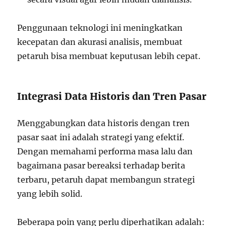
Penggunaan teknologi ini meningkatkan
kecepatan dan akurasi analisis, membuat
petaruh bisa membuat keputusan lebih cepat.
Integrasi Data Historis dan Tren Pasar
Menggabungkan data historis dengan tren
pasar saat ini adalah strategi yang efektif.
Dengan memahami performa masa lalu dan
bagaimana pasar bereaksi terhadap berita
terbaru, petaruh dapat membangun strategi
yang lebih solid.
Beberapa poin yang perlu diperhatikan adalah: