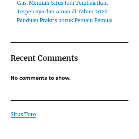
Cara Memilih Situs Judi Tembak Ikan
Terpercaya dan Aman di Tahun 2026:
Panduan Praktis untuk Pemain Pemula
Recent Comments
No comments to show.
Situs Toto