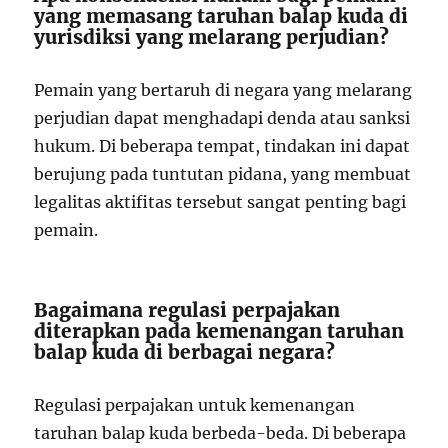
yang memasang taruhan balap kuda di
yurisdiksi yang melarang perjudian?
Pemain yang bertaruh di negara yang melarang
perjudian dapat menghadapi denda atau sanksi
hukum. Di beberapa tempat, tindakan ini dapat
berujung pada tuntutan pidana, yang membuat
legalitas aktifitas tersebut sangat penting bagi
pemain.
Bagaimana regulasi perpajakan
diterapkan pada kemenangan taruhan
balap kuda di berbagai negara?
Regulasi perpajakan untuk kemenangan
taruhan balap kuda berbeda-beda. Di beberapa