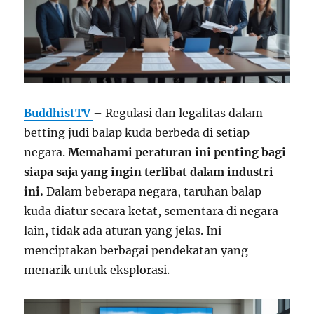
BuddhistTV
– Regulasi dan legalitas dalam
betting judi balap kuda berbeda di setiap
negara.
Memahami peraturan ini penting bagi
siapa saja yang ingin terlibat dalam industri
ini.
Dalam beberapa negara, taruhan balap
kuda diatur secara ketat, sementara di negara
lain, tidak ada aturan yang jelas. Ini
menciptakan berbagai pendekatan yang
menarik untuk eksplorasi.