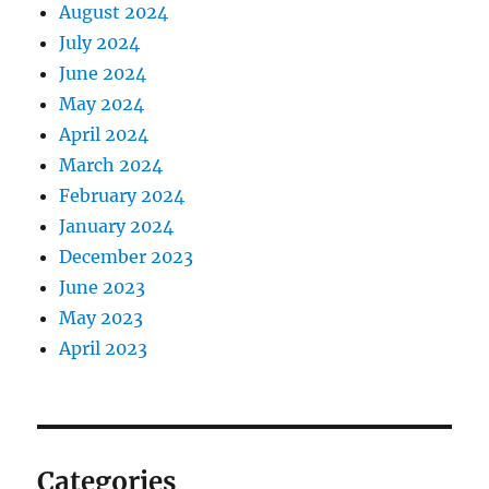
August 2024
July 2024
June 2024
May 2024
April 2024
March 2024
February 2024
January 2024
December 2023
June 2023
May 2023
April 2023
Categories