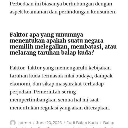
Perbedaan ini biasanya berhubungan dengan
aspek keamanan dan perlindungan konsumen.
Faktor apa yang umumnya
menentukan apakah suatu negara
memilih melegalkan, membatasi, atau
melarang taruhan balap kuda?
Faktor-faktor yang memengaruhi kebijakan
taruhan kuda termasuk nilai budaya, dampak
ekonomi, dan sikap masyarakat terhadap
perjudian. Pemerintah sering
mempertimbangkan semua hal ini saat
menentukan regulasi yang akan diterapkan.
Author
Posted
Categories
Tags
admin
June 20, 2026
Judi Balap Kuda
Balap