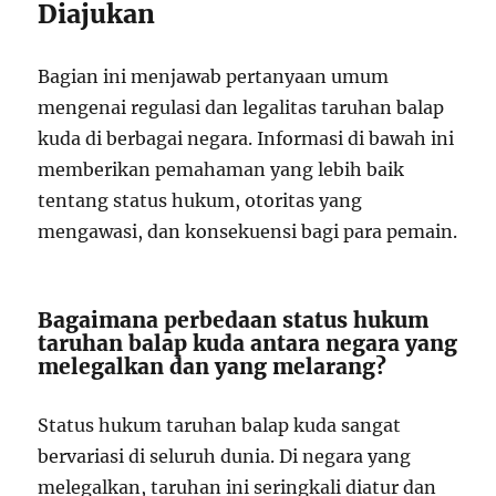
Diajukan
Bagian ini menjawab pertanyaan umum
mengenai regulasi dan legalitas taruhan balap
kuda di berbagai negara. Informasi di bawah ini
memberikan pemahaman yang lebih baik
tentang status hukum, otoritas yang
mengawasi, dan konsekuensi bagi para pemain.
Bagaimana perbedaan status hukum
taruhan balap kuda antara negara yang
melegalkan dan yang melarang?
Status hukum taruhan balap kuda sangat
bervariasi di seluruh dunia. Di negara yang
melegalkan, taruhan ini seringkali diatur dan