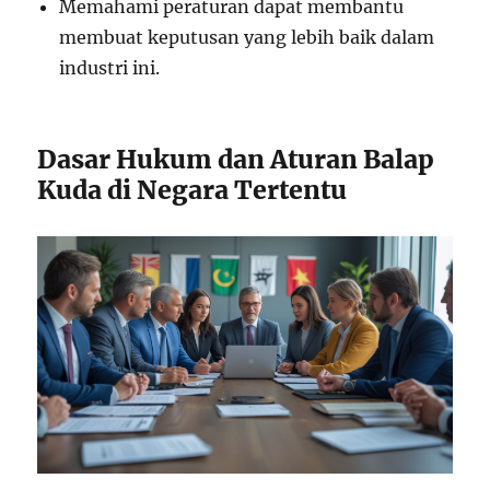
Memahami peraturan dapat membantu
membuat keputusan yang lebih baik dalam
industri ini.
Dasar Hukum dan Aturan Balap
Kuda di Negara Tertentu