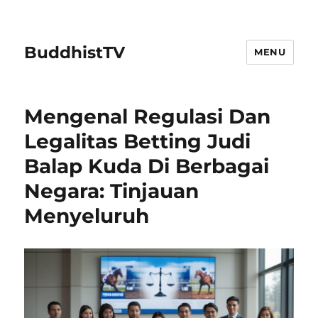
BuddhistTV
MENU
Mengenal Regulasi Dan
Legalitas Betting Judi
Balap Kuda Di Berbagai
Negara: Tinjauan
Menyeluruh