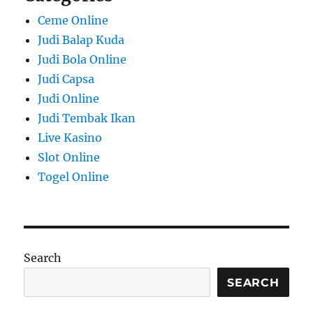
Ceme Online
Judi Balap Kuda
Judi Bola Online
Judi Capsa
Judi Online
Judi Tembak Ikan
Live Kasino
Slot Online
Togel Online
Search
SEARCH