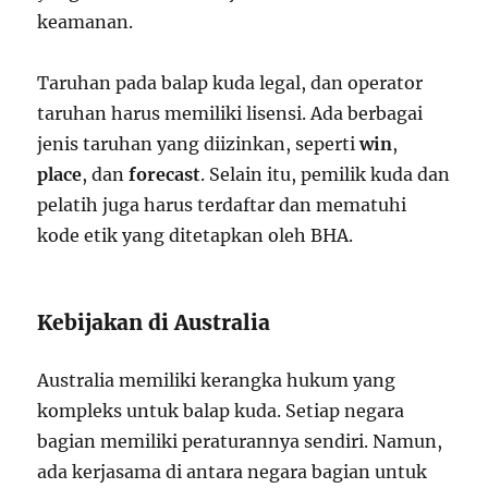
keamanan.
Taruhan pada balap kuda legal, dan operator
taruhan harus memiliki lisensi. Ada berbagai
jenis taruhan yang diizinkan, seperti
win
,
place
, dan
forecast
. Selain itu, pemilik kuda dan
pelatih juga harus terdaftar dan mematuhi
kode etik yang ditetapkan oleh BHA.
Kebijakan di Australia
Australia memiliki kerangka hukum yang
kompleks untuk balap kuda. Setiap negara
bagian memiliki peraturannya sendiri. Namun,
ada kerjasama di antara negara bagian untuk