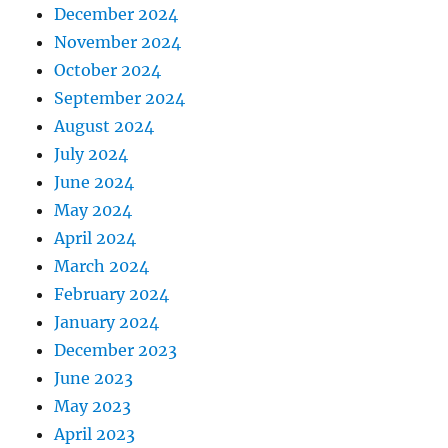
December 2024
November 2024
October 2024
September 2024
August 2024
July 2024
June 2024
May 2024
April 2024
March 2024
February 2024
January 2024
December 2023
June 2023
May 2023
April 2023