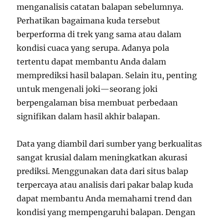
menganalisis catatan balapan sebelumnya.
Perhatikan bagaimana kuda tersebut
berperforma di trek yang sama atau dalam
kondisi cuaca yang serupa. Adanya pola
tertentu dapat membantu Anda dalam
memprediksi hasil balapan. Selain itu, penting
untuk mengenali joki—seorang joki
berpengalaman bisa membuat perbedaan
signifikan dalam hasil akhir balapan.
Data yang diambil dari sumber yang berkualitas
sangat krusial dalam meningkatkan akurasi
prediksi. Menggunakan data dari situs balap
terpercaya atau analisis dari pakar balap kuda
dapat membantu Anda memahami trend dan
kondisi yang mempengaruhi balapan. Dengan