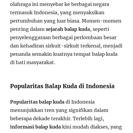
olahraga ini menyebar ke berbagai negara
termasuk Indonesia, yang menyaksikan
pertumbuhan yang luar biasa. Momen-momen
penting dalam
sejarah balap kuda
, seperti
penyelenggaraan berbagai perlombaan besar
dan kehadiran sirkuit-sirkuit terkenal, menjadi
penanda semakin kuatnya tempat balap kuda
di hati masyarakat.
Popularitas Balap Kuda di Indonesia
Popularitas balap kuda
di Indonesia
menunjukkan tren yang signifikan dalam
beberapa dekade terakhir. Terlebih lagi,
informasi balap kuda
kini mudah diakses, yang