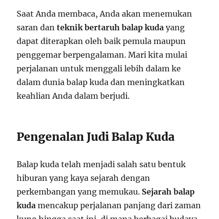
Saat Anda membaca, Anda akan menemukan
saran dan
teknik bertaruh balap kuda
yang
dapat diterapkan oleh baik pemula maupun
penggemar berpengalaman. Mari kita mulai
perjalanan untuk menggali lebih dalam ke
dalam dunia balap kuda dan meningkatkan
keahlian Anda dalam berjudi.
Pengenalan Judi Balap Kuda
Balap kuda telah menjadi salah satu bentuk
hiburan yang kaya sejarah dengan
perkembangan yang memukau.
Sejarah balap
kuda
mencakup perjalanan panjang dari zaman
kuno hingga saat ini, di mana berbagai budaya