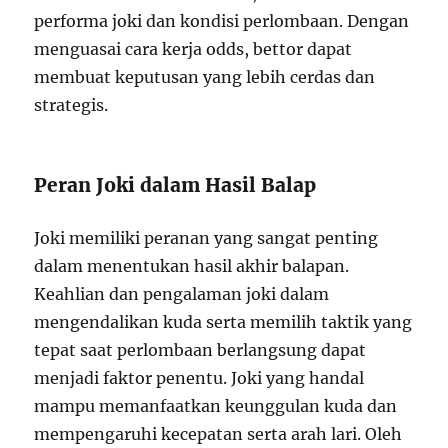
performa joki dan kondisi perlombaan. Dengan
menguasai cara kerja odds, bettor dapat
membuat keputusan yang lebih cerdas dan
strategis.
Peran Joki dalam Hasil Balap
Joki memiliki peranan yang sangat penting
dalam menentukan hasil akhir balapan.
Keahlian dan pengalaman joki dalam
mengendalikan kuda serta memilih taktik yang
tepat saat perlombaan berlangsung dapat
menjadi faktor penentu. Joki yang handal
mampu memanfaatkan keunggulan kuda dan
mempengaruhi kecepatan serta arah lari. Oleh