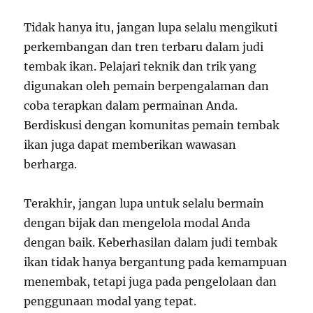
Tidak hanya itu, jangan lupa selalu mengikuti
perkembangan dan tren terbaru dalam judi
tembak ikan. Pelajari teknik dan trik yang
digunakan oleh pemain berpengalaman dan
coba terapkan dalam permainan Anda.
Berdiskusi dengan komunitas pemain tembak
ikan juga dapat memberikan wawasan
berharga.
Terakhir, jangan lupa untuk selalu bermain
dengan bijak dan mengelola modal Anda
dengan baik. Keberhasilan dalam judi tembak
ikan tidak hanya bergantung pada kemampuan
menembak, tetapi juga pada pengelolaan dan
penggunaan modal yang tepat.