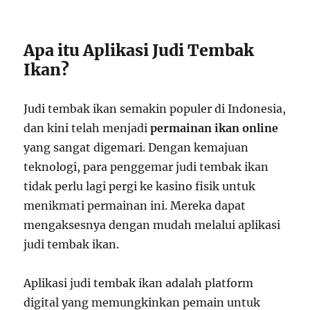
Apa itu Aplikasi Judi Tembak
Ikan?
Judi tembak ikan semakin populer di Indonesia,
dan kini telah menjadi
permainan ikan online
yang sangat digemari. Dengan kemajuan
teknologi, para penggemar judi tembak ikan
tidak perlu lagi pergi ke kasino fisik untuk
menikmati permainan ini. Mereka dapat
mengaksesnya dengan mudah melalui aplikasi
judi tembak ikan.
Aplikasi judi tembak ikan adalah platform
digital yang memungkinkan pemain untuk