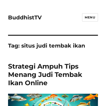
BuddhistTV
MENU
Tag:
situs judi tembak ikan
Strategi Ampuh Tips
Menang Judi Tembak
Ikan Online