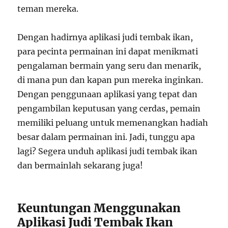
teman mereka.
Dengan hadirnya aplikasi judi tembak ikan,
para pecinta permainan ini dapat menikmati
pengalaman bermain yang seru dan menarik,
di mana pun dan kapan pun mereka inginkan.
Dengan penggunaan aplikasi yang tepat dan
pengambilan keputusan yang cerdas, pemain
memiliki peluang untuk memenangkan hadiah
besar dalam permainan ini. Jadi, tunggu apa
lagi? Segera unduh aplikasi judi tembak ikan
dan bermainlah sekarang juga!
Keuntungan Menggunakan
Aplikasi Judi Tembak Ikan