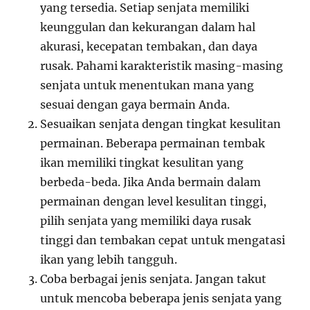
yang tersedia. Setiap senjata memiliki
keunggulan dan kekurangan dalam hal
akurasi, kecepatan tembakan, dan daya
rusak. Pahami karakteristik masing-masing
senjata untuk menentukan mana yang
sesuai dengan gaya bermain Anda.
Sesuaikan senjata dengan tingkat kesulitan
permainan. Beberapa permainan tembak
ikan memiliki tingkat kesulitan yang
berbeda-beda. Jika Anda bermain dalam
permainan dengan level kesulitan tinggi,
pilih senjata yang memiliki daya rusak
tinggi dan tembakan cepat untuk mengatasi
ikan yang lebih tangguh.
Coba berbagai jenis senjata. Jangan takut
untuk mencoba beberapa jenis senjata yang