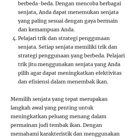
berbeda-beda. Dengan mencoba berbagai
senjata, Anda dapat menemukan senjata
yang paling sesuai dengan gaya bermain
dan kemampuan Anda.
Pelajari trik dan strategi penggunaan
senjata. Setiap senjata memiliki trik dan
strategi penggunaan yang berbeda. Pelajari
trik jitu menggunakan senjata yang Anda
pilih agar dapat meningkatkan efektivitas
dan efisiensi dalam menembak ikan.
Memilih senjata yang tepat merupakan
langkah awal yang penting untuk
meningkatkan peluang menang dalam
permainan judi tembak ikan. Dengan
memahami karakteristik dan menggunakan