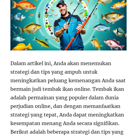
Dalam artikel ini, Anda akan menemukan
strategi dan tips yang ampuh untuk
meningkatkan peluang kemenangan Anda saat
bermain judi tembak ikan online. Tembak ikan
adalah permainan yang populer dalam dunia
perjudian online, dan dengan memanfaatkan
strategi yang tepat, Anda dapat meningkatkan
kesempatan menang Anda secara signifikan.
Berikut adalah beberapa strategi dan tips yang