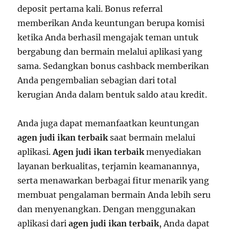
deposit pertama kali. Bonus referral
memberikan Anda keuntungan berupa komisi
ketika Anda berhasil mengajak teman untuk
bergabung dan bermain melalui aplikasi yang
sama. Sedangkan bonus cashback memberikan
Anda pengembalian sebagian dari total
kerugian Anda dalam bentuk saldo atau kredit.
Anda juga dapat memanfaatkan keuntungan
agen judi ikan terbaik
saat bermain melalui
aplikasi.
Agen judi ikan terbaik
menyediakan
layanan berkualitas, terjamin keamanannya,
serta menawarkan berbagai fitur menarik yang
membuat pengalaman bermain Anda lebih seru
dan menyenangkan. Dengan menggunakan
aplikasi dari
agen judi ikan terbaik
, Anda dapat