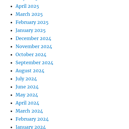
April 2025
March 2025
February 2025
January 2025
December 2024
November 2024
October 2024
September 2024
August 2024
July 2024
June 2024
May 2024
April 2024
March 2024
February 2024
January 2024