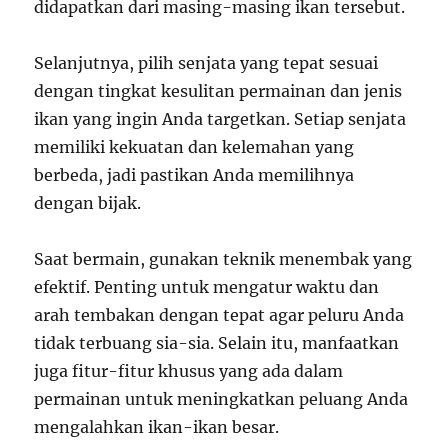
didapatkan dari masing-masing ikan tersebut.
Selanjutnya, pilih senjata yang tepat sesuai
dengan tingkat kesulitan permainan dan jenis
ikan yang ingin Anda targetkan. Setiap senjata
memiliki kekuatan dan kelemahan yang
berbeda, jadi pastikan Anda memilihnya
dengan bijak.
Saat bermain, gunakan teknik menembak yang
efektif. Penting untuk mengatur waktu dan
arah tembakan dengan tepat agar peluru Anda
tidak terbuang sia-sia. Selain itu, manfaatkan
juga fitur-fitur khusus yang ada dalam
permainan untuk meningkatkan peluang Anda
mengalahkan ikan-ikan besar.