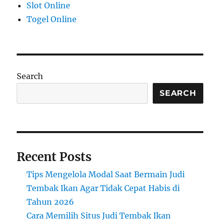
Slot Online
Togel Online
Search
SEARCH
Recent Posts
Tips Mengelola Modal Saat Bermain Judi
Tembak Ikan Agar Tidak Cepat Habis di
Tahun 2026
Cara Memilih Situs Judi Tembak Ikan