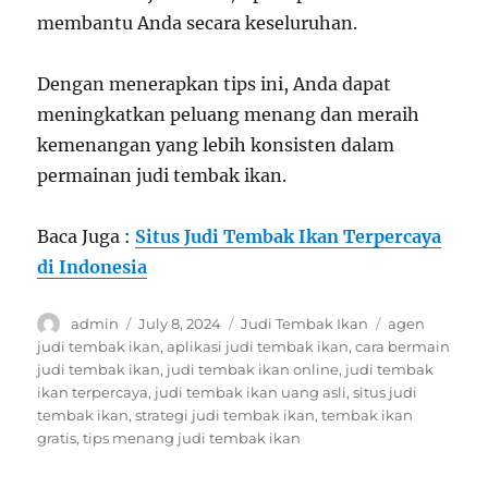
membantu Anda secara keseluruhan.
Dengan menerapkan tips ini, Anda dapat
meningkatkan peluang menang dan meraih
kemenangan yang lebih konsisten dalam
permainan judi tembak ikan.
Baca Juga :
Situs Judi Tembak Ikan Terpercaya
di Indonesia
Author
Posted
Categories
Tags
admin
July 8, 2024
Judi Tembak Ikan
agen
on
judi tembak ikan
,
aplikasi judi tembak ikan
,
cara bermain
judi tembak ikan
,
judi tembak ikan online
,
judi tembak
ikan terpercaya
,
judi tembak ikan uang asli
,
situs judi
tembak ikan
,
strategi judi tembak ikan
,
tembak ikan
gratis
,
tips menang judi tembak ikan