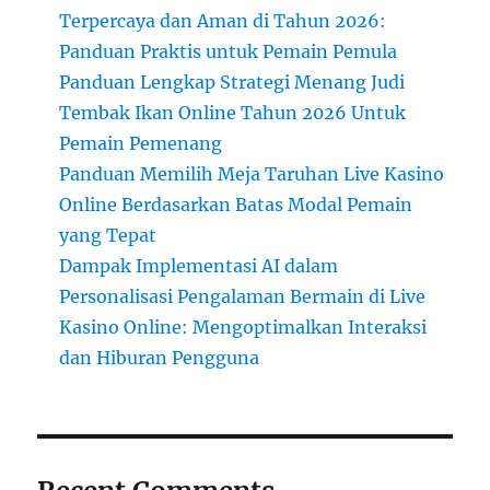
Terpercaya dan Aman di Tahun 2026:
Panduan Praktis untuk Pemain Pemula
Panduan Lengkap Strategi Menang Judi
Tembak Ikan Online Tahun 2026 Untuk
Pemain Pemenang
Panduan Memilih Meja Taruhan Live Kasino
Online Berdasarkan Batas Modal Pemain
yang Tepat
Dampak Implementasi AI dalam
Personalisasi Pengalaman Bermain di Live
Kasino Online: Mengoptimalkan Interaksi
dan Hiburan Pengguna