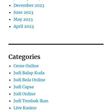
December 2023
June 2023
May 2023
April 2023
Categories
Ceme Online
Judi Balap Kuda
Judi Bola Online
Judi Capsa
Judi Online
Judi Tembak Ikan
Live Kasino