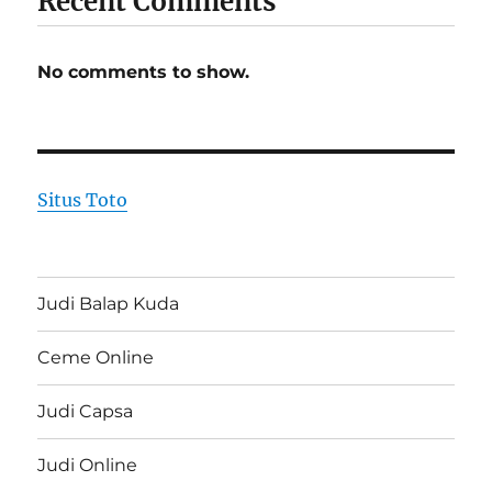
Recent Comments
No comments to show.
Situs Toto
Judi Balap Kuda
Ceme Online
Judi Capsa
Judi Online