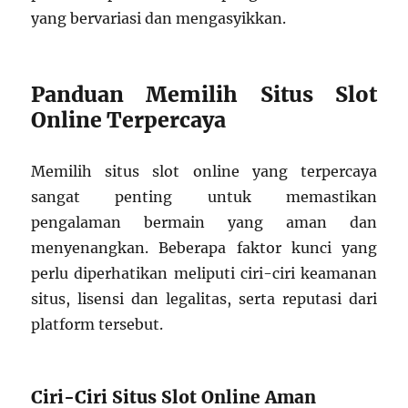
yang bervariasi dan mengasyikkan.
Panduan Memilih Situs Slot
Online Terpercaya
Memilih situs slot online yang terpercaya
sangat penting untuk memastikan
pengalaman bermain yang aman dan
menyenangkan. Beberapa faktor kunci yang
perlu diperhatikan meliputi ciri-ciri keamanan
situs, lisensi dan legalitas, serta reputasi dari
platform tersebut.
Ciri-Ciri Situs Slot Online Aman