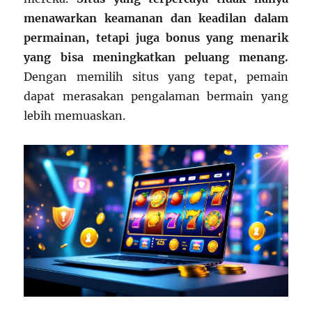
menawarkan keamanan dan keadilan dalam
permainan, tetapi juga bonus yang menarik
yang bisa meningkatkan peluang menang.
Dengan memilih situs yang tepat, pemain
dapat merasakan pengalaman bermain yang
lebih memuaskan.