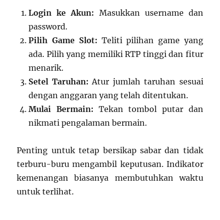
Login ke Akun:
Masukkan username dan
password.
Pilih Game Slot:
Teliti pilihan game yang
ada. Pilih yang memiliki RTP tinggi dan fitur
menarik.
Setel Taruhan:
Atur jumlah taruhan sesuai
dengan anggaran yang telah ditentukan.
Mulai Bermain:
Tekan tombol putar dan
nikmati pengalaman bermain.
Penting untuk tetap bersikap sabar dan tidak
terburu-buru mengambil keputusan. Indikator
kemenangan biasanya membutuhkan waktu
untuk terlihat.