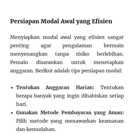
Persiapan Modal Awal yang Efisien
Menyiapkan modal awal yang efisien sangat
penting agar pengalaman bermain
menyenangkan tanpa risiko berlebihan.
Pemain disarankan untuk menetapkan
anggaran. Berikut adalah tips persiapan modal:
Tentukan Anggaran Harian:
Tentukan
berapa banyak yang ingin dihabiskan setiap
hari.
Gunakan Metode Pembayaran yang Aman:
Pilih metode yang menawarkan keamanan
dan kemudahan.