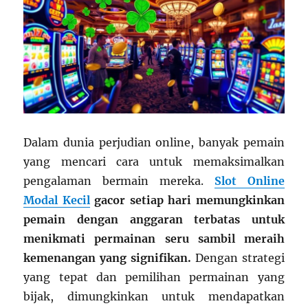
Dalam dunia perjudian online, banyak pemain
yang mencari cara untuk memaksimalkan
pengalaman bermain mereka.
Slot Online
Modal Kecil
gacor setiap hari memungkinkan
pemain dengan anggaran terbatas untuk
menikmati permainan seru sambil meraih
kemenangan yang signifikan.
Dengan strategi
yang tepat dan pemilihan permainan yang
bijak, dimungkinkan untuk mendapatkan