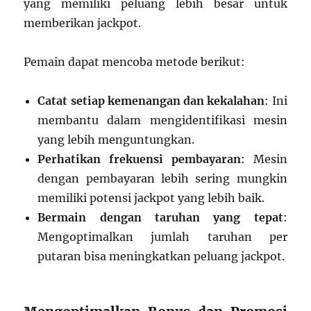
yang memiliki peluang lebih besar untuk
memberikan jackpot.
Pemain dapat mencoba metode berikut:
Catat setiap kemenangan dan kekalahan
: Ini
membantu dalam mengidentifikasi mesin
yang lebih menguntungkan.
Perhatikan frekuensi pembayaran
: Mesin
dengan pembayaran lebih sering mungkin
memiliki potensi jackpot yang lebih baik.
Bermain dengan taruhan yang tepat
:
Mengoptimalkan jumlah taruhan per
putaran bisa meningkatkan peluang jackpot.