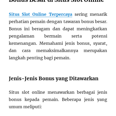
Situs Slot Online Terpercaya
sering menarik
perhatian pemain dengan tawaran bonus besar.
Bonus ini beragam dan dapat meningkatkan
pengalaman bermain serta potensi
kemenangan. Memahami jenis bonus, syarat,
dan cara memaksimalkannya merupakan
langkah penting bagi pemain.
Jenis-Jenis Bonus yang Ditawarkan
Situs slot online menawarkan berbagai jenis
bonus kepada pemain. Beberapa jenis yang
umum meliputi: