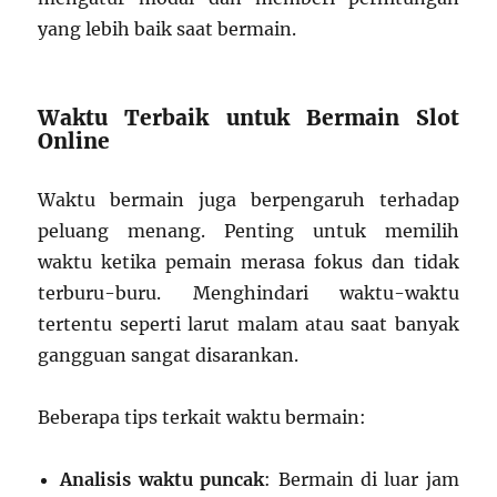
yang lebih baik saat bermain.
Waktu Terbaik untuk Bermain Slot
Online
Waktu bermain juga berpengaruh terhadap
peluang menang. Penting untuk memilih
waktu ketika pemain merasa fokus dan tidak
terburu-buru. Menghindari waktu-waktu
tertentu seperti larut malam atau saat banyak
gangguan sangat disarankan.
Beberapa tips terkait waktu bermain:
Analisis waktu puncak
: Bermain di luar jam