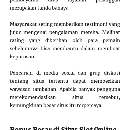
merupakan tanda bahaya.
Masyarakat sering memberikan testimoni yang
jujur mengenai pengalaman mereka. Melihat
rating yang diberikan oleh para pemain
sebelumnya bisa membantu dalam membuat
keputusan.
Pencarian di media sosial dan grup diskusi
tentang situs tertentu dapat memberikan
wawasan tambahan. Apabila banyak pengguna
merekomendasikan situs tersebut,
kemungkinan besar situs itu terpercaya.
Bonus Besar di Situs Slot Online