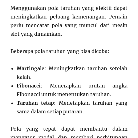
Menggunakan pola taruhan yang efektif dapat
meningkatkan peluang kemenangan. Pemain
perlu mencatat pola yang muncul dari mesin
slot yang dimainkan.
Beberapa pola taruhan yang bisa dicoba:
Martingale
: Meningkatkan taruhan setelah
kalah.
Fibonacci
: Menerapkan urutan angka
Fibonacci untuk menentukan taruhan.
Taruhan tetap
: Menetapkan taruhan yang
sama dalam setiap putaran.
Pola yang tepat dapat membantu dalam
mengatur modal dan memberi perhitungan