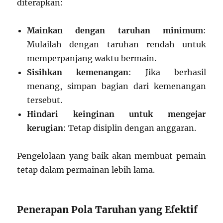
diterapkan:
Mainkan dengan taruhan minimum
:
Mulailah dengan taruhan rendah untuk
memperpanjang waktu bermain.
Sisihkan kemenangan
: Jika berhasil
menang, simpan bagian dari kemenangan
tersebut.
Hindari keinginan untuk mengejar
kerugian
: Tetap disiplin dengan anggaran.
Pengelolaan yang baik akan membuat pemain
tetap dalam permainan lebih lama.
Penerapan Pola Taruhan yang Efektif