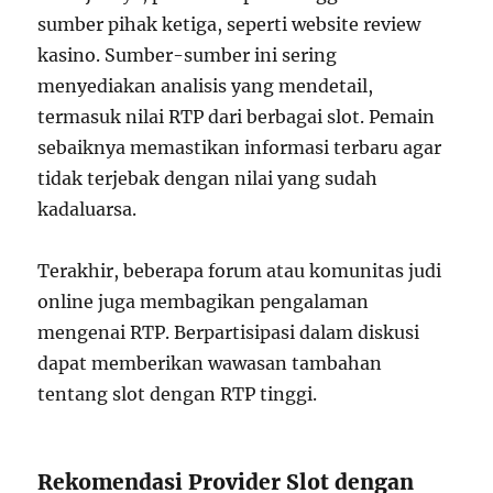
sumber pihak ketiga, seperti website review
kasino. Sumber-sumber ini sering
menyediakan analisis yang mendetail,
termasuk nilai RTP dari berbagai slot. Pemain
sebaiknya memastikan informasi terbaru agar
tidak terjebak dengan nilai yang sudah
kadaluarsa.
Terakhir, beberapa forum atau komunitas judi
online juga membagikan pengalaman
mengenai RTP. Berpartisipasi dalam diskusi
dapat memberikan wawasan tambahan
tentang slot dengan RTP tinggi.
Rekomendasi Provider Slot dengan