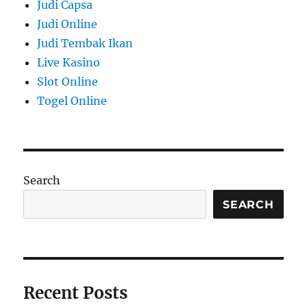
Judi Capsa
Judi Online
Judi Tembak Ikan
Live Kasino
Slot Online
Togel Online
Search
SEARCH
Recent Posts