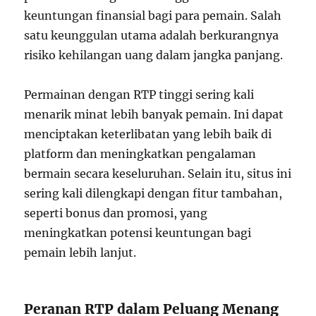
keuntungan finansial bagi para pemain. Salah
satu keunggulan utama adalah berkurangnya
risiko kehilangan uang dalam jangka panjang.
Permainan dengan RTP tinggi sering kali
menarik minat lebih banyak pemain. Ini dapat
menciptakan keterlibatan yang lebih baik di
platform dan meningkatkan pengalaman
bermain secara keseluruhan. Selain itu, situs ini
sering kali dilengkapi dengan fitur tambahan,
seperti bonus dan promosi, yang
meningkatkan potensi keuntungan bagi
pemain lebih lanjut.
Peranan RTP dalam Peluang Menang