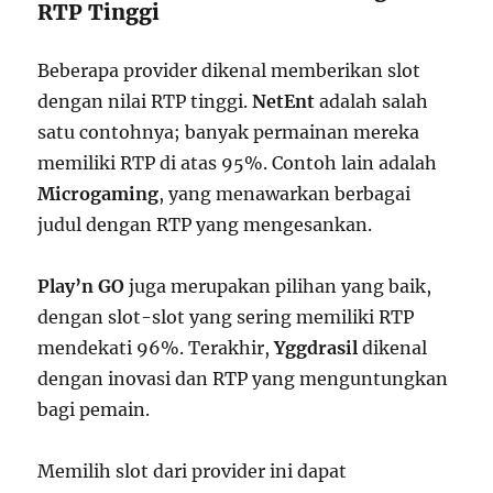
RTP Tinggi
Beberapa provider dikenal memberikan slot
dengan nilai RTP tinggi.
NetEnt
adalah salah
satu contohnya; banyak permainan mereka
memiliki RTP di atas 95%. Contoh lain adalah
Microgaming
, yang menawarkan berbagai
judul dengan RTP yang mengesankan.
Play’n GO
juga merupakan pilihan yang baik,
dengan slot-slot yang sering memiliki RTP
mendekati 96%. Terakhir,
Yggdrasil
dikenal
dengan inovasi dan RTP yang menguntungkan
bagi pemain.
Memilih slot dari provider ini dapat