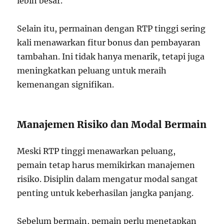
lebih besar.
Selain itu, permainan dengan RTP tinggi sering
kali menawarkan fitur bonus dan pembayaran
tambahan. Ini tidak hanya menarik, tetapi juga
meningkatkan peluang untuk meraih
kemenangan signifikan.
Manajemen Risiko dan Modal Bermain
Meski RTP tinggi menawarkan peluang,
pemain tetap harus memikirkan manajemen
risiko. Disiplin dalam mengatur modal sangat
penting untuk keberhasilan jangka panjang.
Sebelum bermain, pemain perlu menetapkan