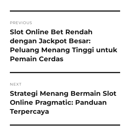
Post
PREVIOUS
navigation
Slot Online Bet Rendah
Previous
post:
dengan Jackpot Besar:
Peluang Menang Tinggi untuk
Pemain Cerdas
NEXT
Strategi Menang Bermain Slot
Next
post:
Online Pragmatic: Panduan
Terpercaya