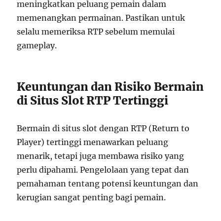
meningkatkan peluang pemain dalam
memenangkan permainan. Pastikan untuk
selalu memeriksa RTP sebelum memulai
gameplay.
Keuntungan dan Risiko Bermain
di Situs Slot RTP Tertinggi
Bermain di situs slot dengan RTP (Return to
Player) tertinggi menawarkan peluang
menarik, tetapi juga membawa risiko yang
perlu dipahami. Pengelolaan yang tepat dan
pemahaman tentang potensi keuntungan dan
kerugian sangat penting bagi pemain.