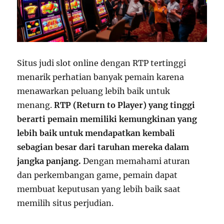
Situs judi slot online dengan RTP tertinggi
menarik perhatian banyak pemain karena
menawarkan peluang lebih baik untuk
menang.
RTP (Return to Player) yang tinggi
berarti pemain memiliki kemungkinan yang
lebih baik untuk mendapatkan kembali
sebagian besar dari taruhan mereka dalam
jangka panjang.
Dengan memahami aturan
dan perkembangan game, pemain dapat
membuat keputusan yang lebih baik saat
memilih situs perjudian.