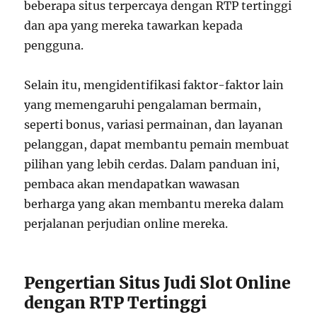
beberapa situs terpercaya dengan RTP tertinggi
dan apa yang mereka tawarkan kepada
pengguna.
Selain itu, mengidentifikasi faktor-faktor lain
yang memengaruhi pengalaman bermain,
seperti bonus, variasi permainan, dan layanan
pelanggan, dapat membantu pemain membuat
pilihan yang lebih cerdas. Dalam panduan ini,
pembaca akan mendapatkan wawasan
berharga yang akan membantu mereka dalam
perjalanan perjudian online mereka.
Pengertian Situs Judi Slot Online
dengan RTP Tertinggi