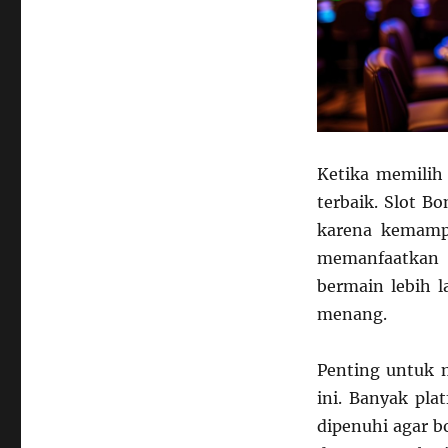
Ketika memilih
terbaik. Slot B
karena kemamp
memanfaatkan 
bermain lebih 
menang.
Penting untuk 
ini. Banyak pla
dipenuhi agar b