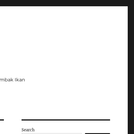
embak Ikan
Search