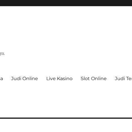
ya.
sa
Judi Online
Live Kasino
Slot Online
Judi T