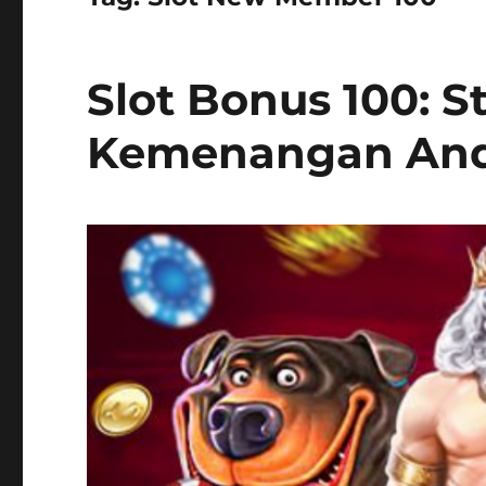
Slot Bonus 100: 
Kemenangan An