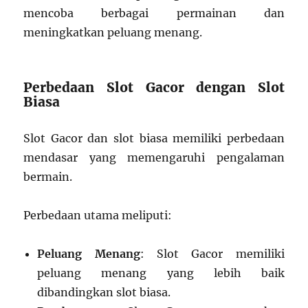
mencoba berbagai permainan dan
meningkatkan peluang menang.
Perbedaan Slot Gacor dengan Slot
Biasa
Slot Gacor dan slot biasa memiliki perbedaan
mendasar yang memengaruhi pengalaman
bermain.
Perbedaan utama meliputi:
Peluang Menang
: Slot Gacor memiliki
peluang menang yang lebih baik
dibandingkan slot biasa.