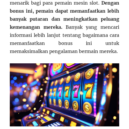
menarik bagi para pemain mesin slot.
Dengan
bonus ini, pemain dapat memanfaatkan lebih
banyak putaran dan meningkatkan peluang
kemenangan mereka.
Banyak yang mencari
informasi lebih lanjut tentang bagaimana cara
memanfaatkan bonus ini untuk
memaksimalkan pengalaman bermain mereka.