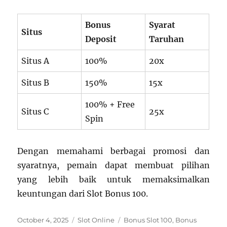
Bonus
Syarat
Situs
Deposit
Taruhan
Situs A
100%
20x
Situs B
150%
15x
100% + Free
Situs C
25x
Spin
Dengan memahami berbagai promosi dan
syaratnya, pemain dapat membuat pilihan
yang lebih baik untuk memaksimalkan
keuntungan dari Slot Bonus 100.
Posted
Categories
Tags
October 4, 2025
Slot Online
Bonus Slot 100
,
Bonus