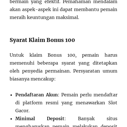
bermain yang efektif. Pemahaman mendalam
akan aspek-aspek ini dapat membantu pemain
meraih keuntungan maksimal.
Syarat Klaim Bonus 100
Untuk klaim Bonus 100, pemain harus
memenuhi beberapa syarat yang ditetapkan
oleh penyedia permainan. Persyaratan umum
biasanya mencakup:
Pendaftaran Akun
: Pemain perlu mendaftar
di platform resmi yang menawarkan Slot
Gacor.
Minimal Deposit
: Banyak situs
mengharuskan pemain melakukan deposit