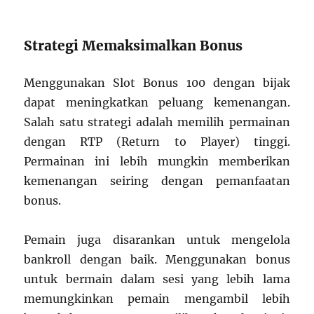
Strategi Memaksimalkan Bonus
Menggunakan Slot Bonus 100 dengan bijak
dapat meningkatkan peluang kemenangan.
Salah satu strategi adalah memilih permainan
dengan RTP (Return to Player) tinggi.
Permainan ini lebih mungkin memberikan
kemenangan seiring dengan pemanfaatan
bonus.
Pemain juga disarankan untuk mengelola
bankroll dengan baik. Menggunakan bonus
untuk bermain dalam sesi yang lebih lama
memungkinkan pemain mengambil lebih