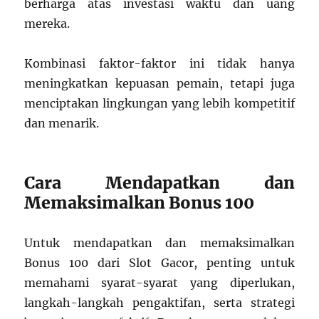
berharga atas investasi waktu dan uang
mereka.
Kombinasi faktor-faktor ini tidak hanya
meningkatkan kepuasan pemain, tetapi juga
menciptakan lingkungan yang lebih kompetitif
dan menarik.
Cara Mendapatkan dan
Memaksimalkan Bonus 100
Untuk mendapatkan dan memaksimalkan
Bonus 100 dari Slot Gacor, penting untuk
memahami syarat-syarat yang diperlukan,
langkah-langkah pengaktifan, serta strategi