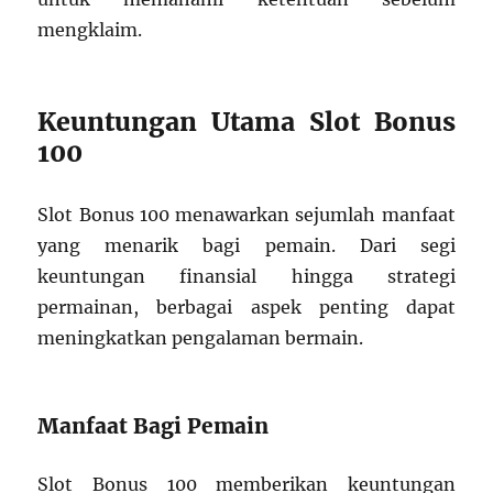
mengklaim.
Keuntungan Utama Slot Bonus
100
Slot Bonus 100 menawarkan sejumlah manfaat
yang menarik bagi pemain. Dari segi
keuntungan finansial hingga strategi
permainan, berbagai aspek penting dapat
meningkatkan pengalaman bermain.
Manfaat Bagi Pemain
Slot Bonus 100 memberikan keuntungan