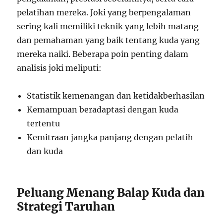
pelatihan mereka. Joki yang berpengalaman
sering kali memiliki teknik yang lebih matang
dan pemahaman yang baik tentang kuda yang
mereka naiki. Beberapa poin penting dalam
analisis joki meliputi:
Statistik kemenangan dan ketidakberhasilan
Kemampuan beradaptasi dengan kuda
tertentu
Kemitraan jangka panjang dengan pelatih
dan kuda
Peluang Menang Balap Kuda dan
Strategi Taruhan