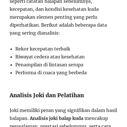
seperti catatan balapan sebelumnya,
kecepatan, dan kondisi kesehatan kuda
merupakan elemen penting yang perlu
diperhatikan. Berikut adalah beberapa data
yang sering dianalisis:
Rekor kecepatan terbaik
Riwayat cedera atau kesehatan
Penampilan di lintasan serupa
Performa di cuaca yang berbeda
Analisis Joki dan Pelatihan
Joki memiliki peran yang signifikan dalam hasil
balapan.
Analisis joki balap kuda
mencakup
pengalaman, prestasi sebelumnya, serta cara