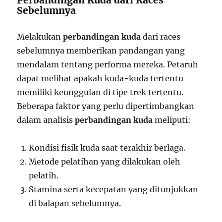
Sebelumnya
Melakukan
perbandingan kuda
dari races
sebelumnya memberikan pandangan yang
mendalam tentang performa mereka. Petaruh
dapat melihat apakah kuda-kuda tertentu
memiliki keunggulan di tipe trek tertentu.
Beberapa faktor yang perlu dipertimbangkan
dalam analisis
perbandingan kuda
meliputi:
Kondisi fisik kuda saat terakhir berlaga.
Metode pelatihan yang dilakukan oleh
pelatih.
Stamina serta kecepatan yang ditunjukkan
di balapan sebelumnya.