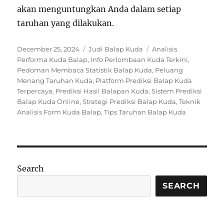
akan menguntungkan Anda dalam setiap
taruhan yang dilakukan.
Posted
Categories
Tags
December 25, 2024
Judi Balap Kuda
Analisis
on
Performa Kuda Balap
,
Info Perlombaan Kuda Terkini
,
Pedoman Membaca Statistik Balap Kuda
,
Peluang
Menang Taruhan Kuda
,
Platform Prediksi Balap Kuda
Terpercaya
,
Prediksi Hasil Balapan Kuda
,
Sistem Prediksi
Balap Kuda Online
,
Strategi Prediksi Balap Kuda
,
Teknik
Analisis Form Kuda Balap
,
Tips Taruhan Balap Kuda
Search
SEARCH