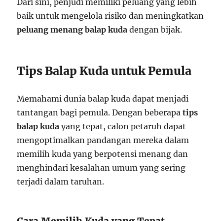
Dari sini, penjudi memiliki peluang yang lebih
baik untuk mengelola risiko dan meningkatkan
peluang menang balap kuda
dengan bijak.
Tips Balap Kuda untuk Pemula
Memahami dunia balap kuda dapat menjadi
tantangan bagi pemula. Dengan beberapa
tips
balap kuda
yang tepat, calon petaruh dapat
mengoptimalkan pandangan mereka dalam
memilih kuda yang berpotensi menang dan
menghindari kesalahan umum yang sering
terjadi dalam taruhan.
Cara Memilih Kuda yang Tepat