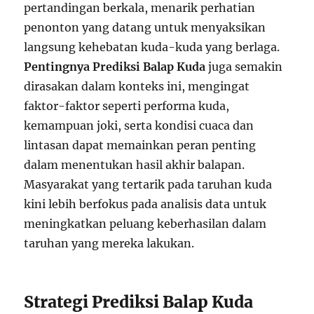
pertandingan berkala, menarik perhatian
penonton yang datang untuk menyaksikan
langsung kehebatan kuda-kuda yang berlaga.
Pentingnya Prediksi Balap Kuda
juga semakin
dirasakan dalam konteks ini, mengingat
faktor-faktor seperti performa kuda,
kemampuan joki, serta kondisi cuaca dan
lintasan dapat memainkan peran penting
dalam menentukan hasil akhir balapan.
Masyarakat yang tertarik pada taruhan kuda
kini lebih berfokus pada analisis data untuk
meningkatkan peluang keberhasilan dalam
taruhan yang mereka lakukan.
Strategi Prediksi Balap Kuda