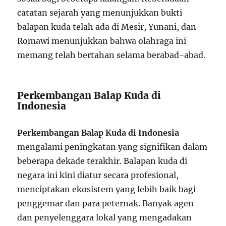
catatan sejarah yang menunjukkan bukti
balapan kuda telah ada di Mesir, Yunani, dan
Romawi menunjukkan bahwa olahraga ini
memang telah bertahan selama berabad-abad.
Perkembangan Balap Kuda di
Indonesia
Perkembangan Balap Kuda di Indonesia
mengalami peningkatan yang signifikan dalam
beberapa dekade terakhir. Balapan kuda di
negara ini kini diatur secara profesional,
menciptakan ekosistem yang lebih baik bagi
penggemar dan para peternak. Banyak agen
dan penyelenggara lokal yang mengadakan