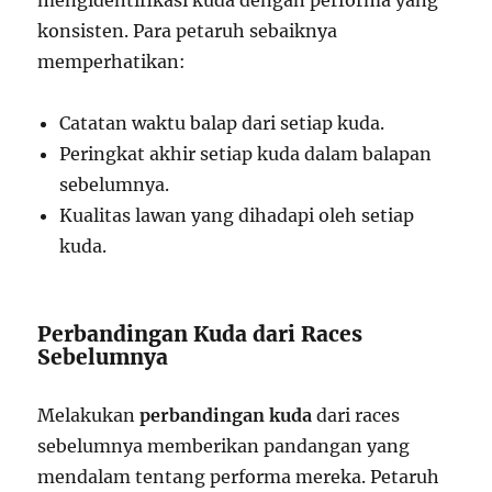
konsisten. Para petaruh sebaiknya
memperhatikan:
Catatan waktu balap dari setiap kuda.
Peringkat akhir setiap kuda dalam balapan
sebelumnya.
Kualitas lawan yang dihadapi oleh setiap
kuda.
Perbandingan Kuda dari Races
Sebelumnya
Melakukan
perbandingan kuda
dari races
sebelumnya memberikan pandangan yang
mendalam tentang performa mereka. Petaruh