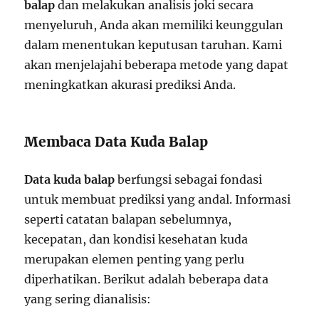
balap
dan melakukan analisis joki secara
menyeluruh, Anda akan memiliki keunggulan
dalam menentukan keputusan taruhan. Kami
akan menjelajahi beberapa metode yang dapat
meningkatkan akurasi prediksi Anda.
Membaca Data Kuda Balap
Data kuda balap
berfungsi sebagai fondasi
untuk membuat prediksi yang andal. Informasi
seperti catatan balapan sebelumnya,
kecepatan, dan kondisi kesehatan kuda
merupakan elemen penting yang perlu
diperhatikan. Berikut adalah beberapa data
yang sering dianalisis: