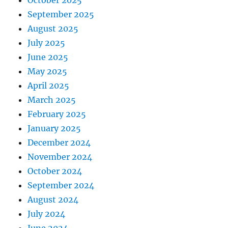
September 2025
August 2025
July 2025
June 2025
May 2025
April 2025
March 2025
February 2025
January 2025
December 2024
November 2024
October 2024
September 2024
August 2024
July 2024
June 2024