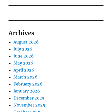
Archives
August 2026
July 2026
June 2026
May 2026
April 2026
March 2026
February 2026
January 2026
December 2025
November 2025
October 2025