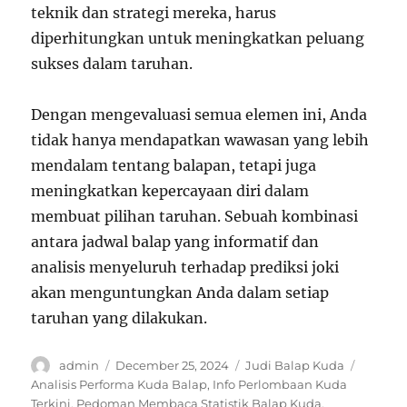
teknik dan strategi mereka, harus
diperhitungkan untuk meningkatkan peluang
sukses dalam taruhan.
Dengan mengevaluasi semua elemen ini, Anda
tidak hanya mendapatkan wawasan yang lebih
mendalam tentang balapan, tetapi juga
meningkatkan kepercayaan diri dalam
membuat pilihan taruhan. Sebuah kombinasi
antara jadwal balap yang informatif dan
analisis menyeluruh terhadap prediksi joki
akan menguntungkan Anda dalam setiap
taruhan yang dilakukan.
Author
Posted
Categories
Tags
admin
December 25, 2024
Judi Balap Kuda
on
Analisis Performa Kuda Balap
,
Info Perlombaan Kuda
Terkini
,
Pedoman Membaca Statistik Balap Kuda
,