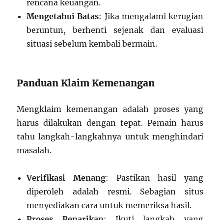
rencana keuangan.
Mengetahui Batas
: Jika mengalami kerugian
beruntun, berhenti sejenak dan evaluasi
situasi sebelum kembali bermain.
Panduan Klaim Kemenangan
Mengklaim kemenangan adalah proses yang
harus dilakukan dengan tepat. Pemain harus
tahu langkah-langkahnya untuk menghindari
masalah.
Verifikasi Menang
: Pastikan hasil yang
diperoleh adalah resmi. Sebagian situs
menyediakan cara untuk memeriksa hasil.
Proses Penarikan
: Ikuti langkah yang