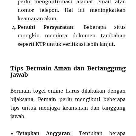
perlu mengonfirmasi alamat email atau
nomor telepon. Hal ini meningkatkan
keamanan akun.
Penuhi Persyaratan
: Beberapa situs
mungkin meminta dokumen tambahan
seperti KTP untuk verifikasi lebih lanjut.
Tips Bermain Aman dan Bertanggung
Jawab
Bermain togel online harus dilakukan dengan
bijaksana. Pemain perlu mengikuti beberapa
tips untuk menjaga keamanan dan tanggung
jawab.
Tetapkan Anggaran
: Tentukan berapa