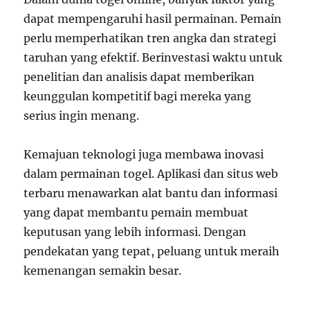
dapat mempengaruhi hasil permainan. Pemain
perlu memperhatikan tren angka dan strategi
taruhan yang efektif. Berinvestasi waktu untuk
penelitian dan analisis dapat memberikan
keunggulan kompetitif bagi mereka yang
serius ingin menang.
Kemajuan teknologi juga membawa inovasi
dalam permainan togel. Aplikasi dan situs web
terbaru menawarkan alat bantu dan informasi
yang dapat membantu pemain membuat
keputusan yang lebih informasi. Dengan
pendekatan yang tepat, peluang untuk meraih
kemenangan semakin besar.