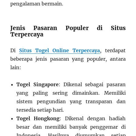
pengalaman bermain.
Jenis Pasaran Populer di Situs
Terpercaya
Di
Situs Togel Online Terpercaya
, terdapat
beberapa jenis pasaran yang populer, antara
lain:
Togel Singapore
: Dikenal sebagai pasaran
yang paling sering dimainkan. Memiliki
sistem pengundian yang transparan dan
tersedia setiap hari.
Togel Hongkong
: Dikenal dengan hadiah
besar dan memiliki banyak penggemar di
Indonesia. Hasilnya diumumkan setiap