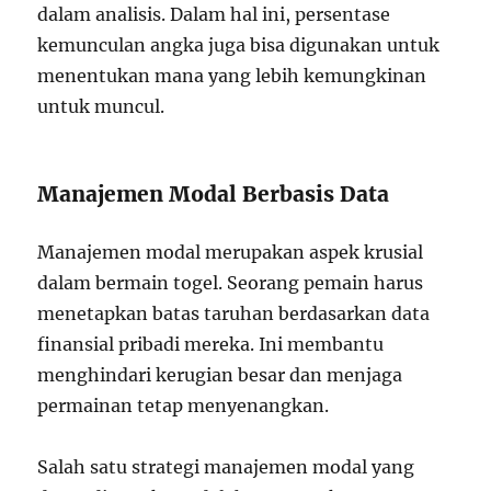
dalam analisis. Dalam hal ini, persentase
kemunculan angka juga bisa digunakan untuk
menentukan mana yang lebih kemungkinan
untuk muncul.
Manajemen Modal Berbasis Data
Manajemen modal merupakan aspek krusial
dalam bermain togel. Seorang pemain harus
menetapkan batas taruhan berdasarkan data
finansial pribadi mereka. Ini membantu
menghindari kerugian besar dan menjaga
permainan tetap menyenangkan.
Salah satu strategi manajemen modal yang