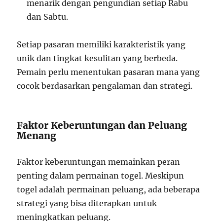
menarik dengan pengundian setiap Rabu
dan Sabtu.
Setiap pasaran memiliki karakteristik yang
unik dan tingkat kesulitan yang berbeda.
Pemain perlu menentukan pasaran mana yang
cocok berdasarkan pengalaman dan strategi.
Faktor Keberuntungan dan Peluang
Menang
Faktor keberuntungan memainkan peran
penting dalam permainan togel. Meskipun
togel adalah permainan peluang, ada beberapa
strategi yang bisa diterapkan untuk
meningkatkan peluang.