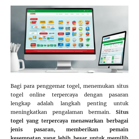
Bagi para penggemar togel, menemukan situs
togel online terpercaya dengan pasaran
lengkap adalah langkah penting untuk
meningkatkan pengalaman bermain.
Situs
togel yang terpercaya menawarkan berbagai
jenis pasaran, memberikan pemain
kesempatan yang lebih besar untuk memilih