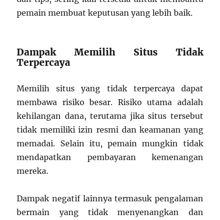
pemain membuat keputusan yang lebih baik.
Dampak Memilih Situs Tidak
Terpercaya
Memilih situs yang tidak terpercaya dapat
membawa risiko besar. Risiko utama adalah
kehilangan dana, terutama jika situs tersebut
tidak memiliki izin resmi dan keamanan yang
memadai. Selain itu, pemain mungkin tidak
mendapatkan pembayaran kemenangan
mereka.
Dampak negatif lainnya termasuk pengalaman
bermain yang tidak menyenangkan dan