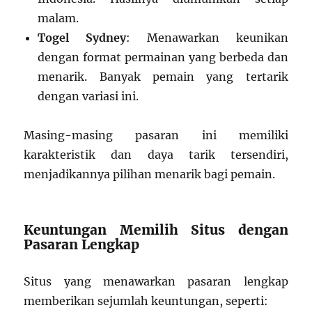
malam.
Togel Sydney
: Menawarkan keunikan
dengan format permainan yang berbeda dan
menarik. Banyak pemain yang tertarik
dengan variasi ini.
Masing-masing pasaran ini memiliki
karakteristik dan daya tarik tersendiri,
menjadikannya pilihan menarik bagi pemain.
Keuntungan Memilih Situs dengan
Pasaran Lengkap
Situs yang menawarkan pasaran lengkap
memberikan sejumlah keuntungan, seperti: