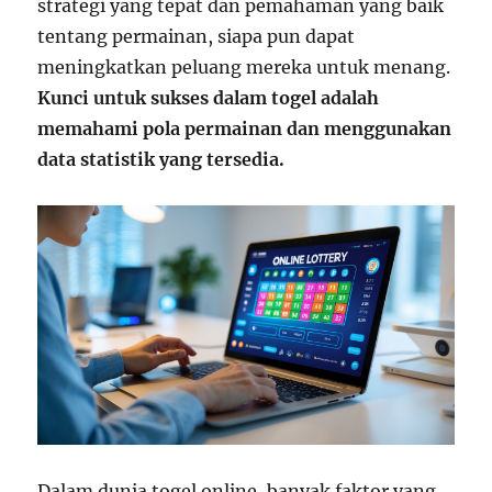
strategi yang tepat dan pemahaman yang baik
tentang permainan, siapa pun dapat
meningkatkan peluang mereka untuk menang.
Kunci untuk sukses dalam togel adalah
memahami pola permainan dan menggunakan
data statistik yang tersedia.
Dalam dunia togel online, banyak faktor yang