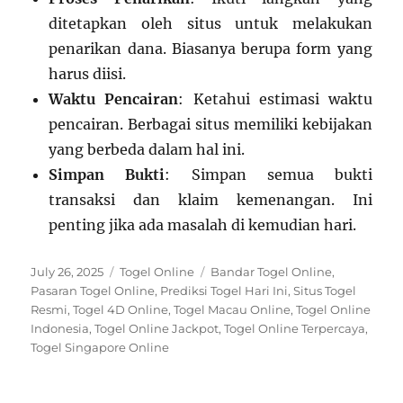
ditetapkan oleh situs untuk melakukan
penarikan dana. Biasanya berupa form yang
harus diisi.
Waktu Pencairan
: Ketahui estimasi waktu
pencairan. Berbagai situs memiliki kebijakan
yang berbeda dalam hal ini.
Simpan Bukti
: Simpan semua bukti
transaksi dan klaim kemenangan. Ini
penting jika ada masalah di kemudian hari.
Posted
Categories
Tags
July 26, 2025
Togel Online
Bandar Togel Online
,
on
Pasaran Togel Online
,
Prediksi Togel Hari Ini
,
Situs Togel
Resmi
,
Togel 4D Online
,
Togel Macau Online
,
Togel Online
Indonesia
,
Togel Online Jackpot
,
Togel Online Terpercaya
,
Togel Singapore Online