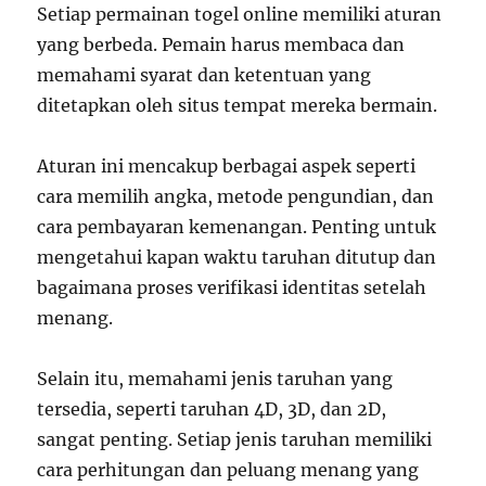
Setiap permainan togel online memiliki aturan
yang berbeda. Pemain harus membaca dan
memahami syarat dan ketentuan yang
ditetapkan oleh situs tempat mereka bermain.
Aturan ini mencakup berbagai aspek seperti
cara memilih angka, metode pengundian, dan
cara pembayaran kemenangan. Penting untuk
mengetahui kapan waktu taruhan ditutup dan
bagaimana proses verifikasi identitas setelah
menang.
Selain itu, memahami jenis taruhan yang
tersedia, seperti taruhan 4D, 3D, dan 2D,
sangat penting. Setiap jenis taruhan memiliki
cara perhitungan dan peluang menang yang