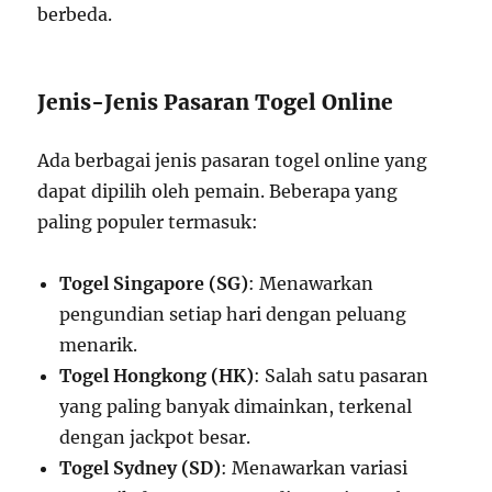
berbeda.
Jenis-Jenis Pasaran Togel Online
Ada berbagai jenis pasaran togel online yang
dapat dipilih oleh pemain. Beberapa yang
paling populer termasuk:
Togel Singapore (SG)
: Menawarkan
pengundian setiap hari dengan peluang
menarik.
Togel Hongkong (HK)
: Salah satu pasaran
yang paling banyak dimainkan, terkenal
dengan jackpot besar.
Togel Sydney (SD)
: Menawarkan variasi