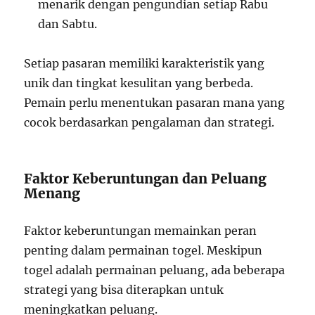
menarik dengan pengundian setiap Rabu
dan Sabtu.
Setiap pasaran memiliki karakteristik yang
unik dan tingkat kesulitan yang berbeda.
Pemain perlu menentukan pasaran mana yang
cocok berdasarkan pengalaman dan strategi.
Faktor Keberuntungan dan Peluang
Menang
Faktor keberuntungan memainkan peran
penting dalam permainan togel. Meskipun
togel adalah permainan peluang, ada beberapa
strategi yang bisa diterapkan untuk
meningkatkan peluang.