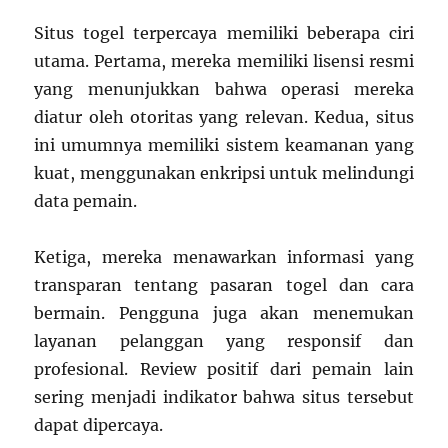
Situs togel terpercaya memiliki beberapa ciri
utama. Pertama, mereka memiliki lisensi resmi
yang menunjukkan bahwa operasi mereka
diatur oleh otoritas yang relevan. Kedua, situs
ini umumnya memiliki sistem keamanan yang
kuat, menggunakan enkripsi untuk melindungi
data pemain.
Ketiga, mereka menawarkan informasi yang
transparan tentang pasaran togel dan cara
bermain. Pengguna juga akan menemukan
layanan pelanggan yang responsif dan
profesional. Review positif dari pemain lain
sering menjadi indikator bahwa situs tersebut
dapat dipercaya.