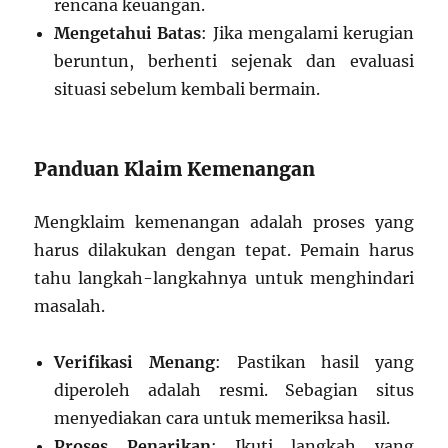
rencana keuangan.
Mengetahui Batas
: Jika mengalami kerugian
beruntun, berhenti sejenak dan evaluasi
situasi sebelum kembali bermain.
Panduan Klaim Kemenangan
Mengklaim kemenangan adalah proses yang
harus dilakukan dengan tepat. Pemain harus
tahu langkah-langkahnya untuk menghindari
masalah.
Verifikasi Menang
: Pastikan hasil yang
diperoleh adalah resmi. Sebagian situs
menyediakan cara untuk memeriksa hasil.
Proses Penarikan
: Ikuti langkah yang