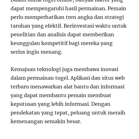
dapat mempengaruhi hasil permainan. Pemain
perlu memperhatikan tren angka dan strategi
taruhan yang efektif. Berinvestasi waktu untuk
penelitian dan analisis dapat memberikan
keunggulan kompetitif bagi mereka yang
serius ingin menang.
Kemajuan teknologi juga membawa inovasi
dalam permainan togel. Aplikasi dan situs web
terbaru menawarkan alat bantu dan informasi
yang dapat membantu pemain membuat
keputusan yang lebih informasi. Dengan
pendekatan yang tepat, peluang untuk meraih
kemenangan semakin besar.