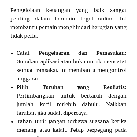
Pengelolaan keuangan yang baik sangat
penting dalam bermain togel online. Ini
membantu pemain menghindari kerugian yang
tidak perlu.
Catat Pengeluaran dan Pemasukan
:
Gunakan aplikasi atau buku untuk mencatat
semua transaksi. Ini membantu mengontrol
anggaran.
Pilih Taruhan yang Realistis
:
Pertimbangkan untuk bertaruh dengan
jumlah kecil terlebih dahulu. Naikkan
taruhan jika sudah dipercaya.
Tahan Diri
: Jangan terbawa suasana ketika
menang atau kalah. Tetap berpegang pada