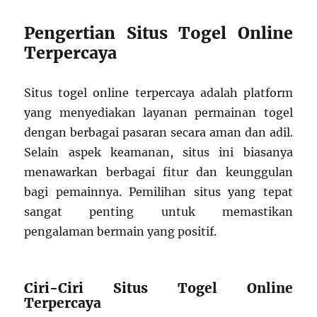
Pengertian Situs Togel Online
Terpercaya
Situs togel online terpercaya adalah platform
yang menyediakan layanan permainan togel
dengan berbagai pasaran secara aman dan adil.
Selain aspek keamanan, situs ini biasanya
menawarkan berbagai fitur dan keunggulan
bagi pemainnya. Pemilihan situs yang tepat
sangat penting untuk memastikan
pengalaman bermain yang positif.
Ciri-Ciri Situs Togel Online
Terpercaya