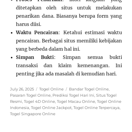
ditetapkan oleh situs untuk melakukan
penarikan dana. Biasanya berupa form yang
harus diisi.
Waktu Pencairan
: Ketahui estimasi waktu
pencairan. Berbagai situs memiliki kebijakan
yang berbeda dalam hal ini.
Simpan Bukti
: Simpan semua bukti
transaksi dan klaim kemenangan. Ini
penting jika ada masalah di kemudian hari.
Posted
Categories
Tags
July 26, 2025
Togel Online
Bandar Togel Online
,
on
Pasaran Togel Online
,
Prediksi Togel Hari Ini
,
Situs Togel
Resmi
,
Togel 4D Online
,
Togel Macau Online
,
Togel Online
Indonesia
,
Togel Online Jackpot
,
Togel Online Terpercaya
,
Togel Singapore Online