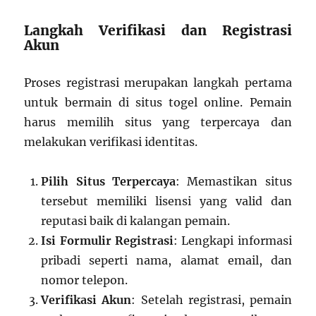
Langkah Verifikasi dan Registrasi
Akun
Proses registrasi merupakan langkah pertama
untuk bermain di situs togel online. Pemain
harus memilih situs yang terpercaya dan
melakukan verifikasi identitas.
Pilih Situs Terpercaya
: Memastikan situs
tersebut memiliki lisensi yang valid dan
reputasi baik di kalangan pemain.
Isi Formulir Registrasi
: Lengkapi informasi
pribadi seperti nama, alamat email, dan
nomor telepon.
Verifikasi Akun
: Setelah registrasi, pemain