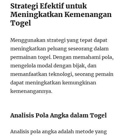
Strategi Efektif untuk
Meningkatkan Kemenangan
Togel
Menggunakan strategi yang tepat dapat
meningkatkan peluang seseorang dalam
permainan togel. Dengan memahami pola,
mengelola modal dengan bijak, dan
memanfaatkan teknologi, seorang pemain
dapat meningkatkan kemungkinan
kemenangannya.
Analisis Pola Angka dalam Togel
Analisis pola angka adalah metode yang