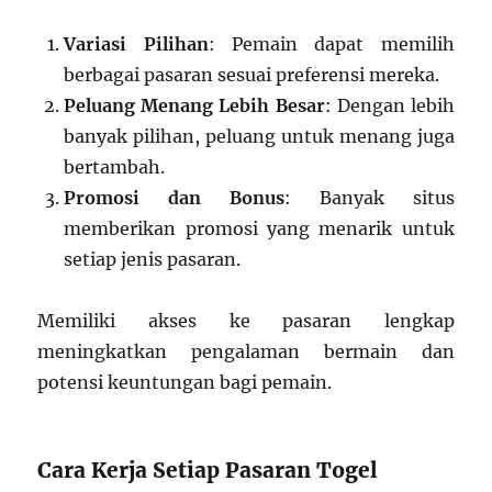
Variasi Pilihan
: Pemain dapat memilih
berbagai pasaran sesuai preferensi mereka.
Peluang Menang Lebih Besar
: Dengan lebih
banyak pilihan, peluang untuk menang juga
bertambah.
Promosi dan Bonus
: Banyak situs
memberikan promosi yang menarik untuk
setiap jenis pasaran.
Memiliki akses ke pasaran lengkap
meningkatkan pengalaman bermain dan
potensi keuntungan bagi pemain.
Cara Kerja Setiap Pasaran Togel