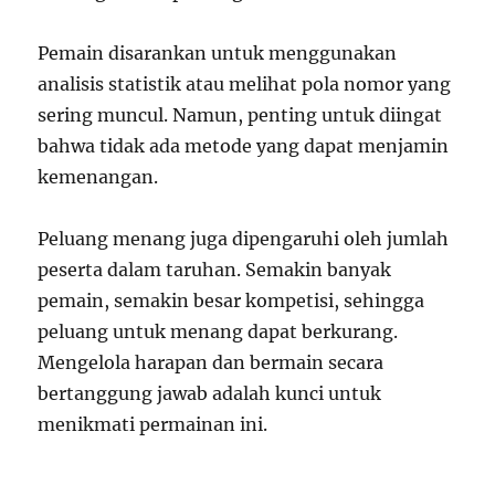
Pemain disarankan untuk menggunakan
analisis statistik atau melihat pola nomor yang
sering muncul. Namun, penting untuk diingat
bahwa tidak ada metode yang dapat menjamin
kemenangan.
Peluang menang juga dipengaruhi oleh jumlah
peserta dalam taruhan. Semakin banyak
pemain, semakin besar kompetisi, sehingga
peluang untuk menang dapat berkurang.
Mengelola harapan dan bermain secara
bertanggung jawab adalah kunci untuk
menikmati permainan ini.