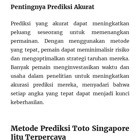
Pentingnya Prediksi Akurat
Prediksi yang akurat dapat meningkatkan
peluang seseorang untuk memenangkan
permainan. Dengan menggunakan metode
yang tepat, pemain dapat meminimalisir risiko
dan mengoptimalkan strategi taruhan mereka.
Banyak pemain menginvestasikan waktu dan
usaha dalam penelitian untuk meningkatkan
akurasi prediksi mereka, menyadari bahwa
setiap angka yang tepat dapat menjadi kunci
keberhasilan.
Metode Prediksi Toto Singapore
Jitu Terpercaya