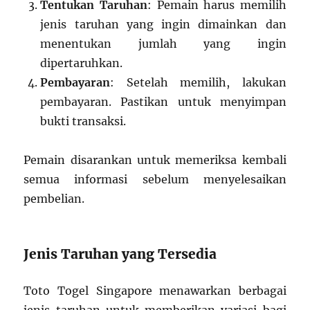
Tentukan Taruhan
: Pemain harus memilih
jenis taruhan yang ingin dimainkan dan
menentukan jumlah yang ingin
dipertaruhkan.
Pembayaran
: Setelah memilih, lakukan
pembayaran. Pastikan untuk menyimpan
bukti transaksi.
Pemain disarankan untuk memeriksa kembali
semua informasi sebelum menyelesaikan
pembelian.
Jenis Taruhan yang Tersedia
Toto Togel Singapore menawarkan berbagai