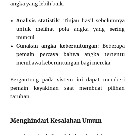
angka yang lebih baik.
Analisis statistik
: Tinjau hasil sebelumnya
untuk melihat pola angka yang sering
muncul.
Gunakan angka keberuntungan
: Beberapa
pemain percaya bahwa angka tertentu
membawa keberuntungan bagi mereka.
Bergantung pada sistem ini dapat memberi
pemain keyakinan saat membuat pilihan
taruhan.
Menghindari Kesalahan Umum