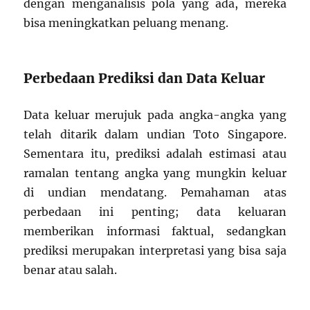
dengan menganalisis pola yang ada, mereka
bisa meningkatkan peluang menang.
Perbedaan Prediksi dan Data Keluar
Data keluar merujuk pada angka-angka yang
telah ditarik dalam undian Toto Singapore.
Sementara itu, prediksi adalah estimasi atau
ramalan tentang angka yang mungkin keluar
di undian mendatang. Pemahaman atas
perbedaan ini penting; data keluaran
memberikan informasi faktual, sedangkan
prediksi merupakan interpretasi yang bisa saja
benar atau salah.