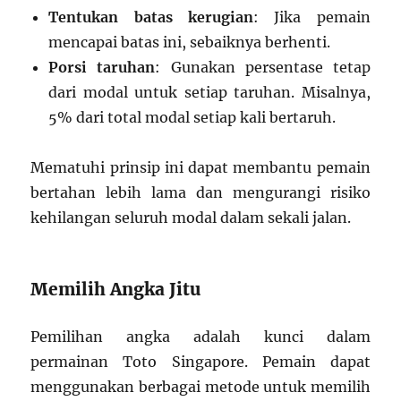
Tentukan batas kerugian
: Jika pemain
mencapai batas ini, sebaiknya berhenti.
Porsi taruhan
: Gunakan persentase tetap
dari modal untuk setiap taruhan. Misalnya,
5% dari total modal setiap kali bertaruh.
Mematuhi prinsip ini dapat membantu pemain
bertahan lebih lama dan mengurangi risiko
kehilangan seluruh modal dalam sekali jalan.
Memilih Angka Jitu
Pemilihan angka adalah kunci dalam
permainan Toto Singapore. Pemain dapat
menggunakan berbagai metode untuk memilih