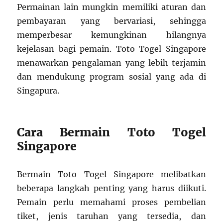
Permainan lain mungkin memiliki aturan dan
pembayaran yang bervariasi, sehingga
memperbesar kemungkinan hilangnya
kejelasan bagi pemain. Toto Togel Singapore
menawarkan pengalaman yang lebih terjamin
dan mendukung program sosial yang ada di
Singapura.
Cara Bermain Toto Togel
Singapore
Bermain Toto Togel Singapore melibatkan
beberapa langkah penting yang harus diikuti.
Pemain perlu memahami proses pembelian
tiket, jenis taruhan yang tersedia, dan