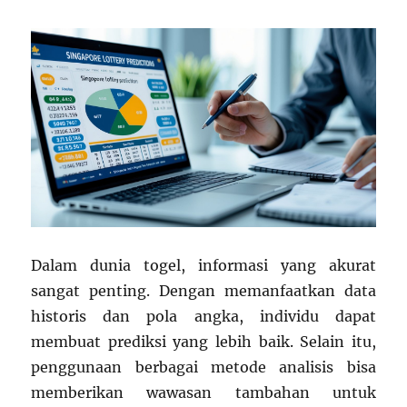
Dalam dunia togel, informasi yang akurat
sangat penting. Dengan memanfaatkan data
historis dan pola angka, individu dapat
membuat prediksi yang lebih baik. Selain itu,
penggunaan berbagai metode analisis bisa
memberikan wawasan tambahan untuk