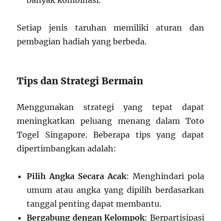
banyak kombinasi.
Setiap jenis taruhan memiliki aturan dan
pembagian hadiah yang berbeda.
Tips dan Strategi Bermain
Menggunakan strategi yang tepat dapat
meningkatkan peluang menang dalam Toto
Togel Singapore. Beberapa tips yang dapat
dipertimbangkan adalah:
Pilih Angka Secara Acak
: Menghindari pola
umum atau angka yang dipilih berdasarkan
tanggal penting dapat membantu.
Bergabung dengan Kelompok
: Berpartisipasi