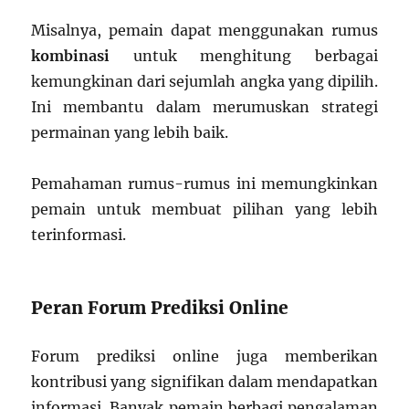
Misalnya, pemain dapat menggunakan rumus
kombinasi
untuk menghitung berbagai
kemungkinan dari sejumlah angka yang dipilih.
Ini membantu dalam merumuskan strategi
permainan yang lebih baik.
Pemahaman rumus-rumus ini memungkinkan
pemain untuk membuat pilihan yang lebih
terinformasi.
Peran Forum Prediksi Online
Forum prediksi online juga memberikan
kontribusi yang signifikan dalam mendapatkan
informasi. Banyak pemain berbagi pengalaman