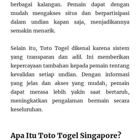
berbagai kalangan. Pemain dapat dengan
mudah mengakses situs dan berpartisipasi
dalam undian kapan saja, menjadikannya
semakin menarik.
Selain itu, Toto Togel dikenal karena sistem
yang transparan dan adil. Ini memberikan
kepercayaan tambahan kepada pemain tentang
kevalidan setiap undian. Dengan informasi
yang jelas dan akses yang mudah, pemain
dapat merasa lebih yakin saat bertaruh,
meningkatkan pengalaman bermain secara
keseluruhan.
Apa Itu Toto Togel Singapore?