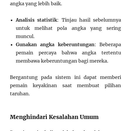
angka yang lebih baik.
Analisis statistik
: Tinjau hasil sebelumnya
untuk melihat pola angka yang sering
muncul.
Gunakan angka keberuntungan
: Beberapa
pemain percaya bahwa angka tertentu
membawa keberuntungan bagi mereka.
Bergantung pada sistem ini dapat memberi
pemain keyakinan saat membuat pilihan
taruhan.
Menghindari Kesalahan Umum