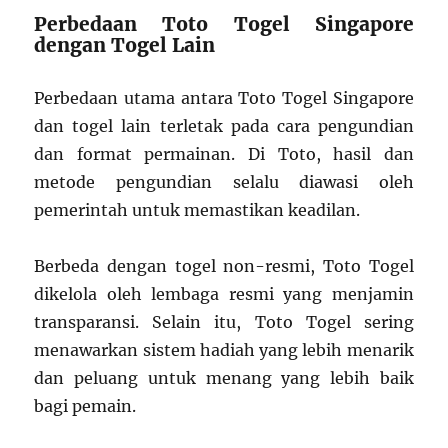
Perbedaan Toto Togel Singapore
dengan Togel Lain
Perbedaan utama antara Toto Togel Singapore
dan togel lain terletak pada cara pengundian
dan format permainan. Di Toto, hasil dan
metode pengundian selalu diawasi oleh
pemerintah untuk memastikan keadilan.
Berbeda dengan togel non-resmi, Toto Togel
dikelola oleh lembaga resmi yang menjamin
transparansi. Selain itu, Toto Togel sering
menawarkan sistem hadiah yang lebih menarik
dan peluang untuk menang yang lebih baik
bagi pemain.