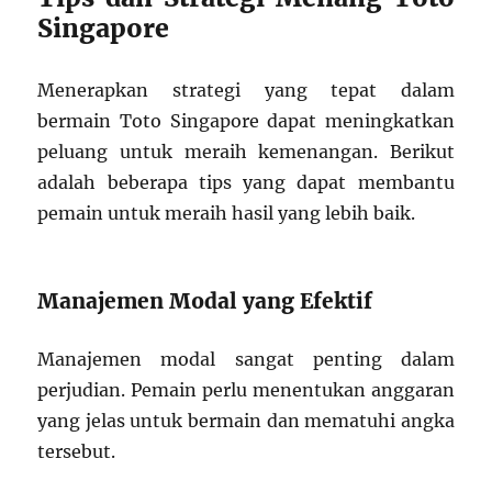
Singapore
Menerapkan strategi yang tepat dalam
bermain Toto Singapore dapat meningkatkan
peluang untuk meraih kemenangan. Berikut
adalah beberapa tips yang dapat membantu
pemain untuk meraih hasil yang lebih baik.
Manajemen Modal yang Efektif
Manajemen modal sangat penting dalam
perjudian. Pemain perlu menentukan anggaran
yang jelas untuk bermain dan mematuhi angka
tersebut.