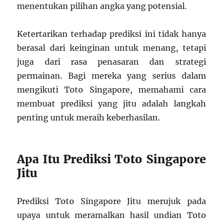
menentukan pilihan angka yang potensial.
Ketertarikan terhadap prediksi ini tidak hanya
berasal dari keinginan untuk menang, tetapi
juga dari rasa penasaran dan strategi
permainan. Bagi mereka yang serius dalam
mengikuti Toto Singapore, memahami cara
membuat prediksi yang jitu adalah langkah
penting untuk meraih keberhasilan.
Apa Itu Prediksi Toto Singapore
Jitu
Prediksi Toto Singapore Jitu merujuk pada
upaya untuk meramalkan hasil undian Toto