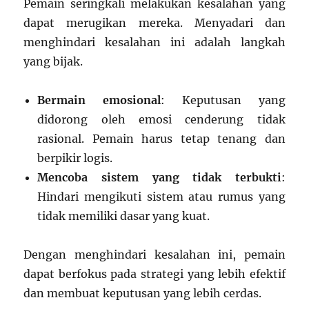
Pemain seringkali melakukan kesalahan yang
dapat merugikan mereka. Menyadari dan
menghindari kesalahan ini adalah langkah
yang bijak.
Bermain emosional
: Keputusan yang
didorong oleh emosi cenderung tidak
rasional. Pemain harus tetap tenang dan
berpikir logis.
Mencoba sistem yang tidak terbukti
:
Hindari mengikuti sistem atau rumus yang
tidak memiliki dasar yang kuat.
Dengan menghindari kesalahan ini, pemain
dapat berfokus pada strategi yang lebih efektif
dan membuat keputusan yang lebih cerdas.