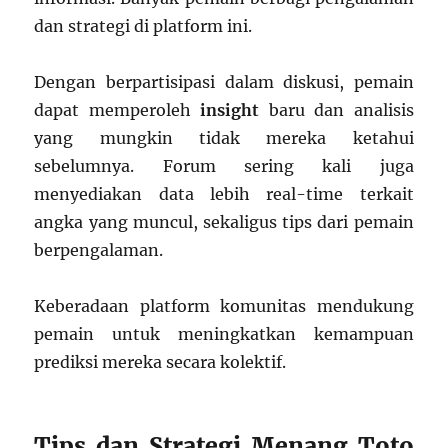
dan strategi di platform ini.
Dengan berpartisipasi dalam diskusi, pemain
dapat memperoleh
insight
baru dan analisis
yang mungkin tidak mereka ketahui
sebelumnya. Forum sering kali juga
menyediakan data lebih real-time terkait
angka yang muncul, sekaligus tips dari pemain
berpengalaman.
Keberadaan platform komunitas mendukung
pemain untuk meningkatkan kemampuan
prediksi mereka secara kolektif.
Tips dan Strategi Menang Toto