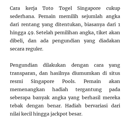
Cara kerja Toto Togel Singapore cukup
sederhana. Pemain memilih sejumlah angka
dari rentang yang ditentukan, biasanya dari 1
hingga 49. Setelah pemilihan angka, tiket akan
dibeli, dan ada pengundian yang diadakan
secara reguler.
Pengundian dilakukan dengan cara yang
transparan, dan hasilnya diumumkan di situs
resmi Singapore Pools. Pemain akan
memenangkan hadiah tergantung pada
seberapa banyak angka yang berhasil mereka
tebak dengan benar. Hadiah bervariasi dari
nilai kecil hingga jackpot besar.