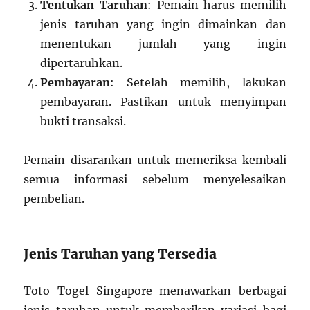
Tentukan Taruhan
: Pemain harus memilih
jenis taruhan yang ingin dimainkan dan
menentukan jumlah yang ingin
dipertaruhkan.
Pembayaran
: Setelah memilih, lakukan
pembayaran. Pastikan untuk menyimpan
bukti transaksi.
Pemain disarankan untuk memeriksa kembali
semua informasi sebelum menyelesaikan
pembelian.
Jenis Taruhan yang Tersedia
Toto Togel Singapore menawarkan berbagai