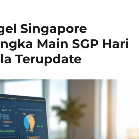
gel Singapore
Angka Main SGP Hari
ala Terupdate