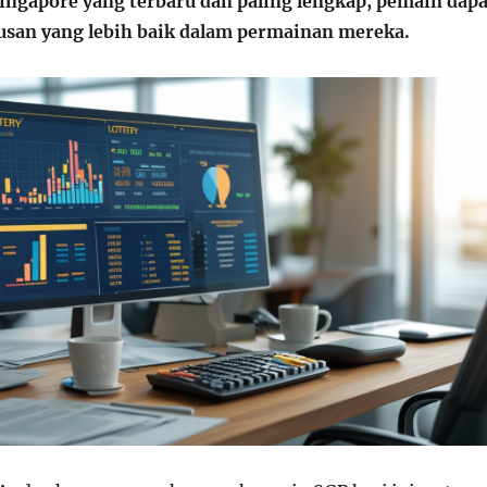
Singapore yang terbaru dan paling lengkap, pemain dapa
san yang lebih baik dalam permainan mereka.