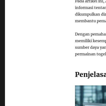
Pada artikel in
informasi tentan
dikumpulkan di
membantu pemain
Dengan pemaham
memiliki kesemp
sumber daya yang
permainan togel
Penjelas