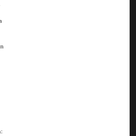
a
a
an
n: