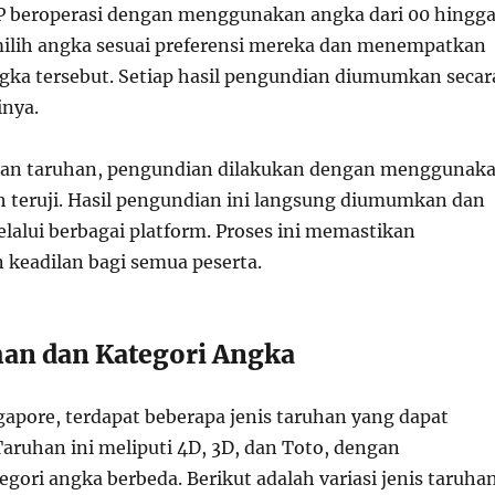
P beroperasi dengan menggunakan angka dari 00 hingg
ilih angka sesuai preferensi mereka dan menempatkan
gka tersebut. Setiap hasil pengundian diumumkan secar
inya.
pan taruhan, pengundian dilakukan dengan menggunak
h teruji. Hasil pengundian ini langsung diumumkan dan
lalui berbagai platform. Proses ini memastikan
 keadilan bagi semua peserta.
han dan Kategori Angka
gapore, terdapat beberapa jenis taruhan yang dapat
Taruhan ini meliputi 4D, 3D, dan Toto, dengan
ori angka berbeda. Berikut adalah variasi jenis taruha