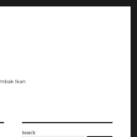
embak Ikan
Search