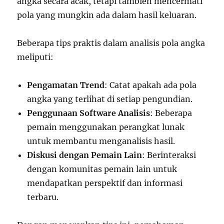
angka secara acak, tetapi también mencermati
pola yang mungkin ada dalam hasil keluaran.
Beberapa tips praktis dalam analisis pola angka
meliputi:
Pengamatan Trend
: Catat apakah ada pola
angka yang terlihat di setiap pengundian.
Penggunaan Software Analisis
: Beberapa
pemain menggunakan perangkat lunak
untuk membantu menganalisis hasil.
Diskusi dengan Pemain Lain
: Berinteraksi
dengan komunitas pemain lain untuk
mendapatkan perspektif dan informasi
terbaru.