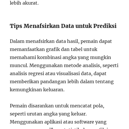
lebih akurat.
Tips Menafsirkan Data untuk Prediksi
Dalam menafsirkan data hasil, pemain dapat
memanfaatkan grafik dan tabel untuk
memahami kombinasi angka yang mungkin
muncul. Menggunakan metode analisis, seperti
analisis regresi atau visualisasi data, dapat
memberikan pandangan lebih dalam tentang
kemungkinan keluaran.
Pemain disarankan untuk mencatat pola,
seperti urutan angka yang keluar.
Menggunakan aplikasi atau software yang