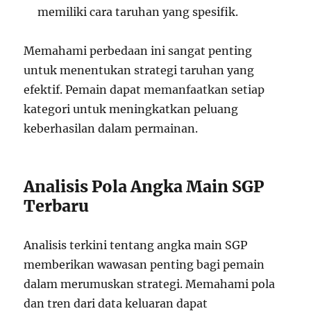
memiliki cara taruhan yang spesifik.
Memahami perbedaan ini sangat penting
untuk menentukan strategi taruhan yang
efektif. Pemain dapat memanfaatkan setiap
kategori untuk meningkatkan peluang
keberhasilan dalam permainan.
Analisis Pola Angka Main SGP
Terbaru
Analisis terkini tentang angka main SGP
memberikan wawasan penting bagi pemain
dalam merumuskan strategi. Memahami pola
dan tren dari data keluaran dapat