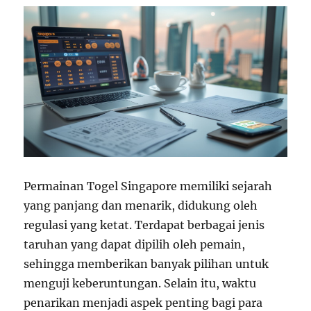
Permainan Togel Singapore memiliki sejarah
yang panjang dan menarik, didukung oleh
regulasi yang ketat. Terdapat berbagai jenis
taruhan yang dapat dipilih oleh pemain,
sehingga memberikan banyak pilihan untuk
menguji keberuntungan. Selain itu, waktu
penarikan menjadi aspek penting bagi para