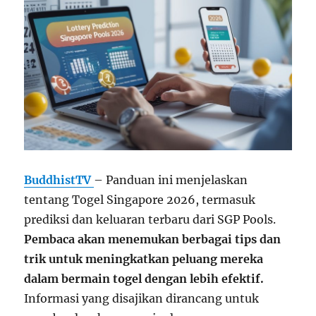
BuddhistTV
– Panduan ini menjelaskan
tentang Togel Singapore 2026, termasuk
prediksi dan keluaran terbaru dari SGP Pools.
Pembaca akan menemukan berbagai tips dan
trik untuk meningkatkan peluang mereka
dalam bermain togel dengan lebih efektif.
Informasi yang disajikan dirancang untuk