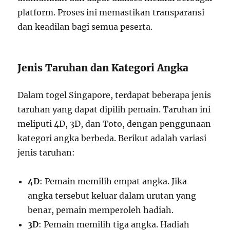
platform. Proses ini memastikan transparansi
dan keadilan bagi semua peserta.
Jenis Taruhan dan Kategori Angka
Dalam togel Singapore, terdapat beberapa jenis
taruhan yang dapat dipilih pemain. Taruhan ini
meliputi 4D, 3D, dan Toto, dengan penggunaan
kategori angka berbeda. Berikut adalah variasi
jenis taruhan:
4D
: Pemain memilih empat angka. Jika
angka tersebut keluar dalam urutan yang
benar, pemain memperoleh hadiah.
3D
: Pemain memilih tiga angka. Hadiah