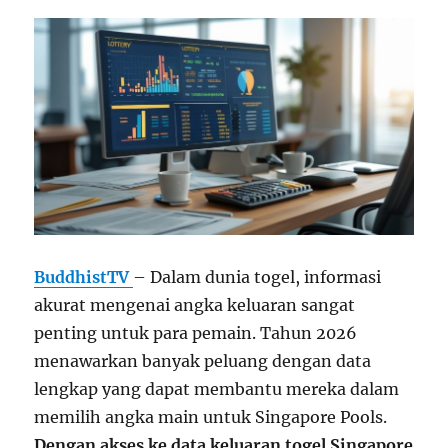
BuddhistTV
– Dalam dunia togel, informasi
akurat mengenai angka keluaran sangat
penting untuk para pemain. Tahun 2026
menawarkan banyak peluang dengan data
lengkap yang dapat membantu mereka dalam
memilih angka main untuk Singapore Pools.
Dengan akses ke data keluaran togel Singapore