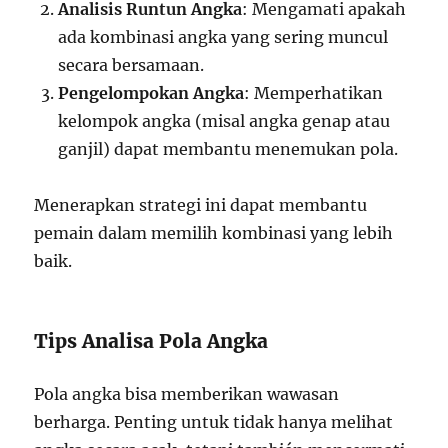
Analisis Runtun Angka
: Mengamati apakah
ada kombinasi angka yang sering muncul
secara bersamaan.
Pengelompokan Angka
: Memperhatikan
kelompok angka (misal angka genap atau
ganjil) dapat membantu menemukan pola.
Menerapkan strategi ini dapat membantu
pemain dalam memilih kombinasi yang lebih
baik.
Tips Analisa Pola Angka
Pola angka bisa memberikan wawasan
berharga. Penting untuk tidak hanya melihat