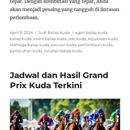
tepat. Dengan kombinasi yang tepat, Anda
akan menjadi pesaing yang tangguh di lintasan
perlombaan.
Posted
Categories
Tags
April 9, 2024
Judi Balap Kuda
agen balap kuda
,
on
balap kuda
,
event balap kuda
,
joki kuda
,
kejuaraan kuda
,
olahraga balap kuda
,
pacuan kuda
,
perlombaan kuda
,
pertaruhan kuda
,
taruhan balap kuda
Jadwal dan Hasil Grand
Prix Kuda Terkini