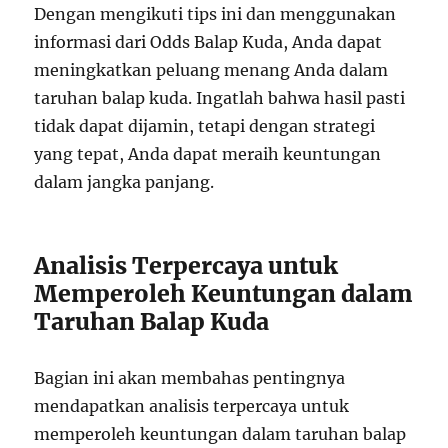
Dengan mengikuti tips ini dan menggunakan
informasi dari Odds Balap Kuda, Anda dapat
meningkatkan peluang menang Anda dalam
taruhan balap kuda. Ingatlah bahwa hasil pasti
tidak dapat dijamin, tetapi dengan strategi
yang tepat, Anda dapat meraih keuntungan
dalam jangka panjang.
Analisis Terpercaya untuk
Memperoleh Keuntungan dalam
Taruhan Balap Kuda
Bagian ini akan membahas pentingnya
mendapatkan analisis terpercaya untuk
memperoleh keuntungan dalam taruhan balap