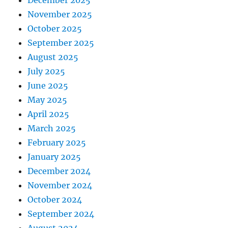
November 2025
October 2025
September 2025
August 2025
July 2025
June 2025
May 2025
April 2025
March 2025
February 2025
January 2025
December 2024
November 2024
October 2024
September 2024
August 2024