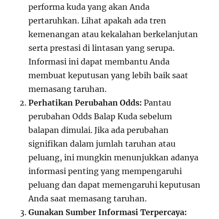
performa kuda yang akan Anda
pertaruhkan. Lihat apakah ada tren
kemenangan atau kekalahan berkelanjutan
serta prestasi di lintasan yang serupa.
Informasi ini dapat membantu Anda
membuat keputusan yang lebih baik saat
memasang taruhan.
Perhatikan Perubahan Odds:
Pantau
perubahan Odds Balap Kuda sebelum
balapan dimulai. Jika ada perubahan
signifikan dalam jumlah taruhan atau
peluang, ini mungkin menunjukkan adanya
informasi penting yang mempengaruhi
peluang dan dapat memengaruhi keputusan
Anda saat memasang taruhan.
Gunakan Sumber Informasi Terpercaya: