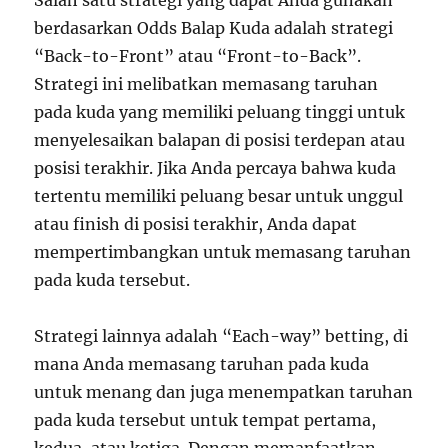
berdasarkan Odds Balap Kuda adalah strategi
“Back-to-Front” atau “Front-to-Back”.
Strategi ini melibatkan memasang taruhan
pada kuda yang memiliki peluang tinggi untuk
menyelesaikan balapan di posisi terdepan atau
posisi terakhir. Jika Anda percaya bahwa kuda
tertentu memiliki peluang besar untuk unggul
atau finish di posisi terakhir, Anda dapat
mempertimbangkan untuk memasang taruhan
pada kuda tersebut.
Strategi lainnya adalah “Each-way” betting, di
mana Anda memasang taruhan pada kuda
untuk menang dan juga menempatkan taruhan
pada kuda tersebut untuk tempat pertama,
kedua, atau ketiga. Dengan memanfaatkan