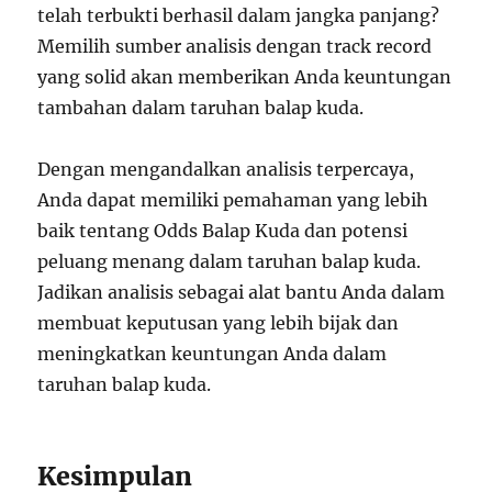
telah terbukti berhasil dalam jangka panjang?
Memilih sumber analisis dengan track record
yang solid akan memberikan Anda keuntungan
tambahan dalam taruhan balap kuda.
Dengan mengandalkan analisis terpercaya,
Anda dapat memiliki pemahaman yang lebih
baik tentang Odds Balap Kuda dan potensi
peluang menang dalam taruhan balap kuda.
Jadikan analisis sebagai alat bantu Anda dalam
membuat keputusan yang lebih bijak dan
meningkatkan keuntungan Anda dalam
taruhan balap kuda.
Kesimpulan