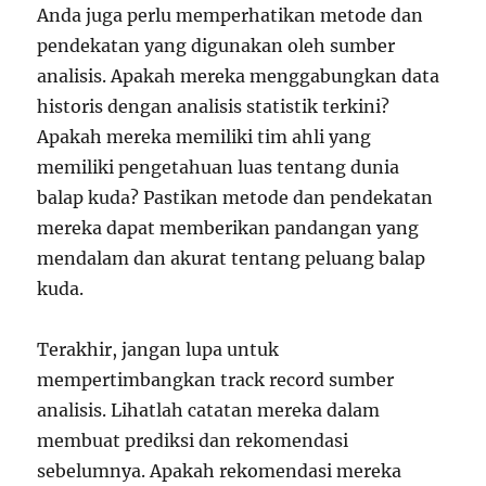
Anda juga perlu memperhatikan metode dan
pendekatan yang digunakan oleh sumber
analisis. Apakah mereka menggabungkan data
historis dengan analisis statistik terkini?
Apakah mereka memiliki tim ahli yang
memiliki pengetahuan luas tentang dunia
balap kuda? Pastikan metode dan pendekatan
mereka dapat memberikan pandangan yang
mendalam dan akurat tentang peluang balap
kuda.
Terakhir, jangan lupa untuk
mempertimbangkan track record sumber
analisis. Lihatlah catatan mereka dalam
membuat prediksi dan rekomendasi
sebelumnya. Apakah rekomendasi mereka