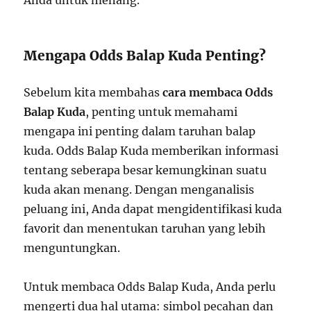
Mengapa Odds Balap Kuda Penting?
Sebelum kita membahas
cara membaca Odds
Balap Kuda
, penting untuk memahami
mengapa ini penting dalam taruhan balap
kuda. Odds Balap Kuda memberikan informasi
tentang seberapa besar kemungkinan suatu
kuda akan menang. Dengan menganalisis
peluang ini, Anda dapat mengidentifikasi kuda
favorit dan menentukan taruhan yang lebih
menguntungkan.
Untuk membaca Odds Balap Kuda, Anda perlu
mengerti dua hal utama: simbol pecahan dan