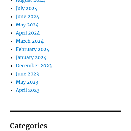
July 2024
June 2024
May 2024
April 2024
March 2024
February 2024
January 2024
December 2023
June 2023
May 2023
April 2023
Categories