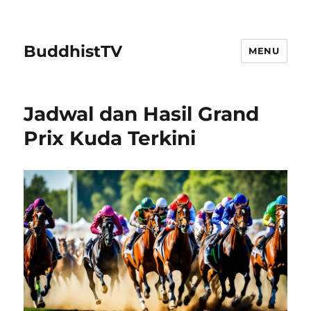
BuddhistTV
MENU
Jadwal dan Hasil Grand
Prix Kuda Terkini