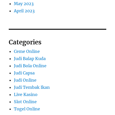
May 2023
April 2023
Categories
Ceme Online
Judi Balap Kuda
Judi Bola Online
Judi Capsa
Judi Online
Judi Tembak Ikan
Live Kasino
Slot Online
Togel Online