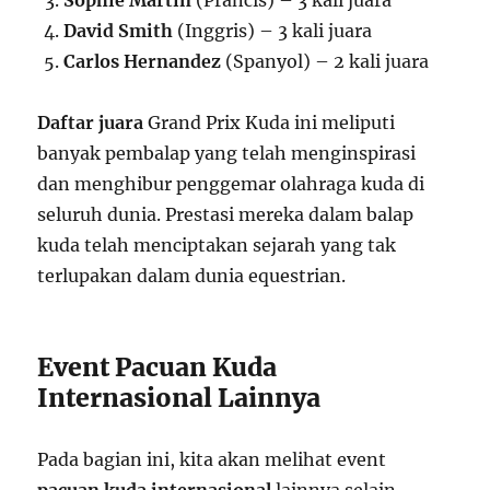
David Smith
(Inggris) – 3 kali juara
Carlos Hernandez
(Spanyol) – 2 kali juara
Daftar juara
Grand Prix Kuda ini meliputi
banyak pembalap yang telah menginspirasi
dan menghibur penggemar olahraga kuda di
seluruh dunia. Prestasi mereka dalam balap
kuda telah menciptakan sejarah yang tak
terlupakan dalam dunia equestrian.
Event Pacuan Kuda
Internasional Lainnya
Pada bagian ini, kita akan melihat event
pacuan kuda internasional
lainnya selain