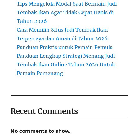
Tips Mengelola Modal Saat Bermain Judi
Tembak Ikan Agar Tidak Cepat Habis di
Tahun 2026
Cara Memilih Situs Judi Tembak Ikan
Terpercaya dan Aman di Tahun 2026:
Panduan Praktis untuk Pemain Pemula
Panduan Lengkap Strategi Menang Judi
Tembak Ikan Online Tahun 2026 Untuk
Pemain Pemenang
Recent Comments
No comments to show.