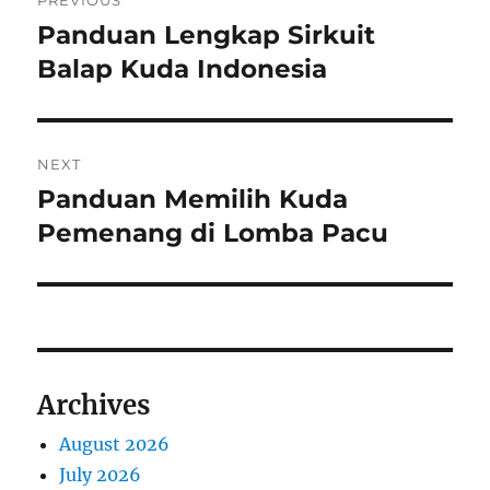
navigation
Panduan Lengkap Sirkuit
Previous
post:
Balap Kuda Indonesia
NEXT
Panduan Memilih Kuda
Next
post:
Pemenang di Lomba Pacu
Archives
August 2026
July 2026