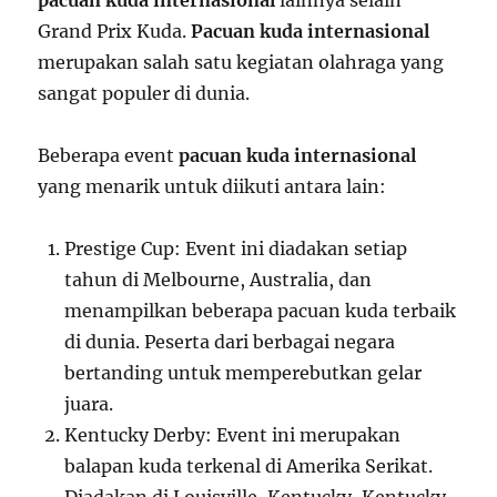
Grand Prix Kuda.
Pacuan kuda internasional
merupakan salah satu kegiatan olahraga yang
sangat populer di dunia.
Beberapa event
pacuan kuda internasional
yang menarik untuk diikuti antara lain:
Prestige Cup: Event ini diadakan setiap
tahun di Melbourne, Australia, dan
menampilkan beberapa pacuan kuda terbaik
di dunia. Peserta dari berbagai negara
bertanding untuk memperebutkan gelar
juara.
Kentucky Derby: Event ini merupakan
balapan kuda terkenal di Amerika Serikat.
Diadakan di Louisville, Kentucky, Kentucky