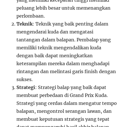
peluang lebih besar untuk memenangkan
perlombaan.
Teknik
: Teknik yang baik penting dalam
mengendarai kuda dan mengatasi
tantangan dalam balapan. Pembalap yang
memiliki teknik mengendalikan kuda
dengan baik dapat meningkatkan
keterampilan mereka dalam menghadapi
rintangan dan melintasi garis finish dengan
sukses.
Strategi
: Strategi balap yang baik dapat
membuat perbedaan di Grand Prix Kuda.
Strategi yang cerdas dalam mengatur tempo
balapan, mengontrol serangan lawan, dan
membuat keputusan strategis yang tepat
dapat mempengaruhi hasil akhir balapan.