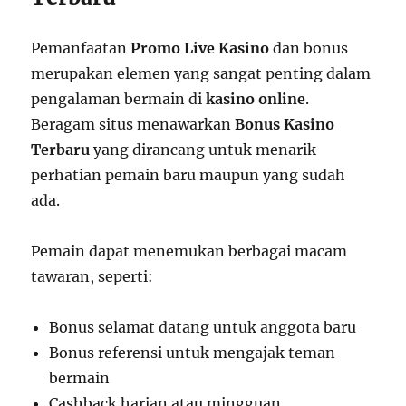
Pemanfaatan
Promo Live Kasino
dan bonus
merupakan elemen yang sangat penting dalam
pengalaman bermain di
kasino online
.
Beragam situs menawarkan
Bonus Kasino
Terbaru
yang dirancang untuk menarik
perhatian pemain baru maupun yang sudah
ada.
Pemain dapat menemukan berbagai macam
tawaran, seperti:
Bonus selamat datang untuk anggota baru
Bonus referensi untuk mengajak teman
bermain
Cashback harian atau mingguan