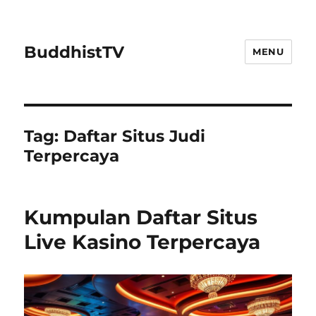
BuddhistTV
MENU
Tag:
Daftar Situs Judi
Terpercaya
Kumpulan Daftar Situs
Live Kasino Terpercaya