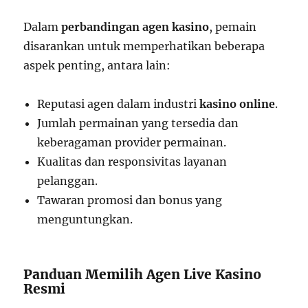
Dalam
perbandingan agen kasino
, pemain
disarankan untuk memperhatikan beberapa
aspek penting, antara lain:
Reputasi agen dalam industri
kasino online
.
Jumlah permainan yang tersedia dan
keberagaman provider permainan.
Kualitas dan responsivitas layanan
pelanggan.
Tawaran promosi dan bonus yang
menguntungkan.
Panduan Memilih Agen Live Kasino
Resmi