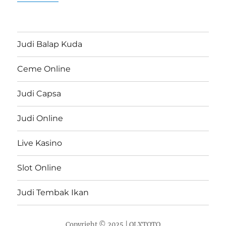
Judi Balap Kuda
Ceme Online
Judi Capsa
Judi Online
Live Kasino
Slot Online
Judi Tembak Ikan
Copyright © 2025 |
OLXTOTO