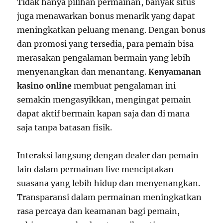
Tidak hanya pilihan permainan, banyak situs
juga menawarkan bonus menarik yang dapat
meningkatkan peluang menang. Dengan bonus
dan promosi yang tersedia, para pemain bisa
merasakan pengalaman bermain yang lebih
menyenangkan dan menantang.
Kenyamanan
kasino online
membuat pengalaman ini
semakin mengasyikkan, mengingat pemain
dapat aktif bermain kapan saja dan di mana
saja tanpa batasan fisik.
Interaksi langsung dengan dealer dan pemain
lain dalam permainan live menciptakan
suasana yang lebih hidup dan menyenangkan.
Transparansi dalam permainan meningkatkan
rasa percaya dan keamanan bagi pemain,