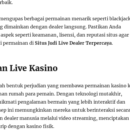
rbaik.
mengupas berbagai permainan menarik seperti blackjac
ng dimainkan dengan dealer langsung. Pastikan Anda
spek seperti keamanan, lisensi, dan reputasi situs agar
i permainan di
Situs Judi Live Dealer Terpercaya
.
an Live Kasino
ah bentuk perjudian yang membawa permainan kasino 
an rumah para pemain. Dengan teknologi mutakhir,
ikmati pengalaman bermain yang lebih interaktif dan
ep ini memungkinkan mereka untuk berinteraksi secar
n dealer manusia melalui video streaming, menciptakan
ip dengan kasino fisik.