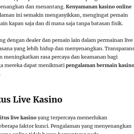
yenangkan dan menantang.
Kenyamanan kasino online
aman ini semakin mengasyikkan, mengingat pemain
ain kapan saja dan di mana saja tanpa batasan fisik.
ung dengan dealer dan pemain lain dalam permainan live
asana yang lebih hidup dan menyenangkan. Transparans
n meningkatkan rasa percaya dan keamanan bagi
ga mereka dapat menikmati
pengalaman bermain kasin
.
tus Live Kasino
itus live kasino
yang terpercaya memerlukan
eberapa faktor kunci. Pengalaman yang menyenangkan