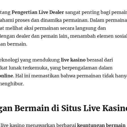
ntang
Pengertian Live Dealer
sangat penting bagi pemai
ahami proses dan dinamika permainan. Dalam permain
pat melihat aksi permainan secara langsung dan
engan dealer dan pemain lain, menambah elemen sosia
an bermain.
eknologi yang mendukung
live kasino
berasal dari
gkat lunak terkemuka, yang berpengalaman dalam
online
. Hal ini memastikan bahwa permainan tidak hany
 menghibur.
an Bermain di Situs Live Kasin
s live kasino menawarkan berbagai
keuntungan bermain