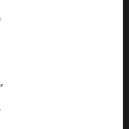
k
ke
a