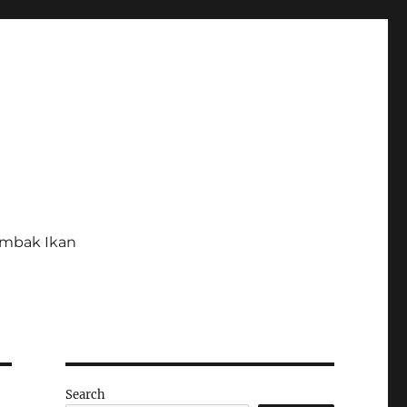
embak Ikan
Search