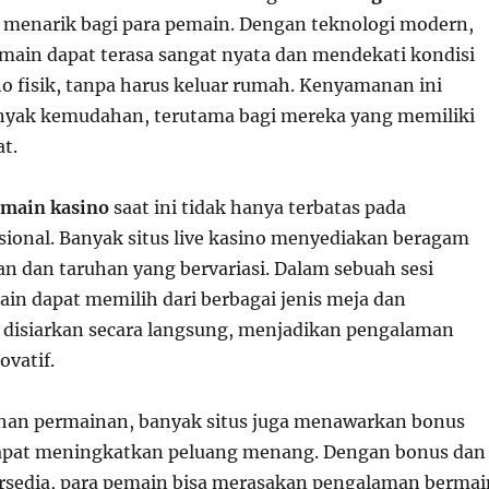
menarik bagi para pemain. Dengan teknologi modern,
ain dapat terasa sangat nyata dan mendekati kondisi
no fisik, tanpa harus keluar rumah. Kenyamanan ini
yak kemudahan, terutama bagi mereka yang memiliki
t.
main kasino
saat ini tidak hanya terbatas pada
sional. Banyak situs live kasino menyediakan beragam
an dan taruhan yang bervariasi. Dalam sebuah sesi
in dapat memilih dari berbagai jenis meja dan
disiarkan secara langsung, menjadikan pengalaman
ovatif.
ihan permainan, banyak situs juga menawarkan bonus
apat meningkatkan peluang menang. Dengan bonus dan
rsedia, para pemain bisa merasakan pengalaman bermai