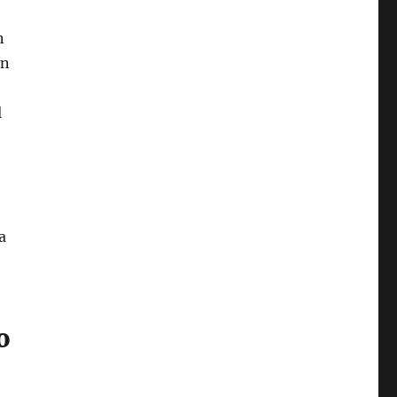
n
an
l
a
o