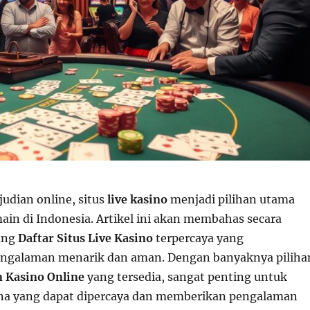
udian online, situs
live kasino
menjadi pilihan utama
ain di Indonesia. Artikel ini akan membahas secara
ang
Daftar Situs Live Kasino
terpercaya yang
ngalaman menarik dan aman. Dengan banyaknya piliha
 Kasino Online
yang tersedia, sangat penting untuk
a yang dapat dipercaya dan memberikan pengalaman