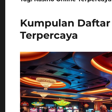
Kumpulan Daftar 
Terpercaya