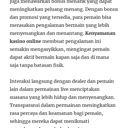
juga menawarkan bonus menarik yang dapat
meningkatkan peluang menang. Dengan bonus
dan promosi yang tersedia, para pemain bisa
merasakan pengalaman bermain yang lebih
menyenangkan dan menantang.
Kenyamanan
kasino online
membuat pengalaman ini
semakin mengasyikkan, mengingat pemain
dapat aktif bermain kapan saja dan di mana
saja tanpa batasan fisik.
Interaksi langsung dengan dealer dan pemain
lain dalam permainan live menciptakan
suasana yang lebih hidup dan menyenangkan.
Transparansi dalam permainan meningkatkan
rasa percaya dan keamanan bagi pemain,
sehingga mereka dapat menikmati