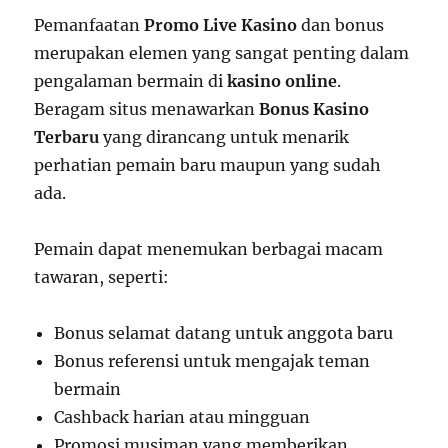
Pemanfaatan
Promo Live Kasino
dan bonus
merupakan elemen yang sangat penting dalam
pengalaman bermain di
kasino online
.
Beragam situs menawarkan
Bonus Kasino
Terbaru
yang dirancang untuk menarik
perhatian pemain baru maupun yang sudah
ada.
Pemain dapat menemukan berbagai macam
tawaran, seperti:
Bonus selamat datang untuk anggota baru
Bonus referensi untuk mengajak teman
bermain
Cashback harian atau mingguan
Promosi musiman yang memberikan