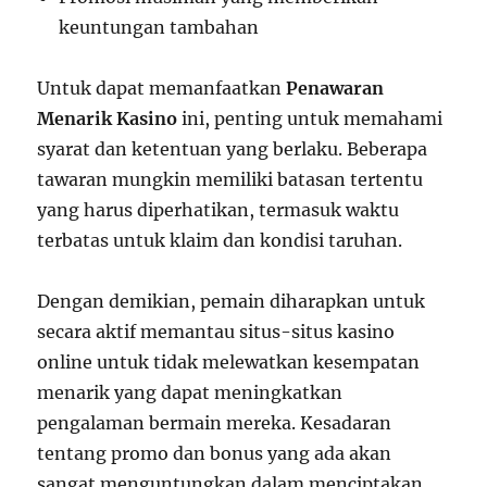
keuntungan tambahan
Untuk dapat memanfaatkan
Penawaran
Menarik Kasino
ini, penting untuk memahami
syarat dan ketentuan yang berlaku. Beberapa
tawaran mungkin memiliki batasan tertentu
yang harus diperhatikan, termasuk waktu
terbatas untuk klaim dan kondisi taruhan.
Dengan demikian, pemain diharapkan untuk
secara aktif memantau situs-situs kasino
online untuk tidak melewatkan kesempatan
menarik yang dapat meningkatkan
pengalaman bermain mereka. Kesadaran
tentang promo dan bonus yang ada akan
sangat menguntungkan dalam menciptakan