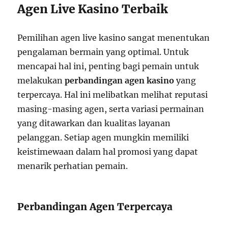
Agen Live Kasino Terbaik
Pemilihan agen live kasino sangat menentukan
pengalaman bermain yang optimal. Untuk
mencapai hal ini, penting bagi pemain untuk
melakukan
perbandingan agen kasino
yang
terpercaya. Hal ini melibatkan melihat reputasi
masing-masing agen, serta variasi permainan
yang ditawarkan dan kualitas layanan
pelanggan. Setiap agen mungkin memiliki
keistimewaan dalam hal promosi yang dapat
menarik perhatian pemain.
Perbandingan Agen Terpercaya