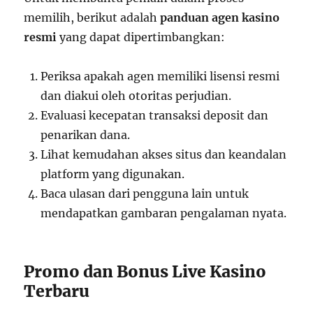
memilih, berikut adalah
panduan agen kasino
resmi
yang dapat dipertimbangkan:
Periksa apakah agen memiliki lisensi resmi
dan diakui oleh otoritas perjudian.
Evaluasi kecepatan transaksi deposit dan
penarikan dana.
Lihat kemudahan akses situs dan keandalan
platform yang digunakan.
Baca ulasan dari pengguna lain untuk
mendapatkan gambaran pengalaman nyata.
Promo dan Bonus Live Kasino
Terbaru