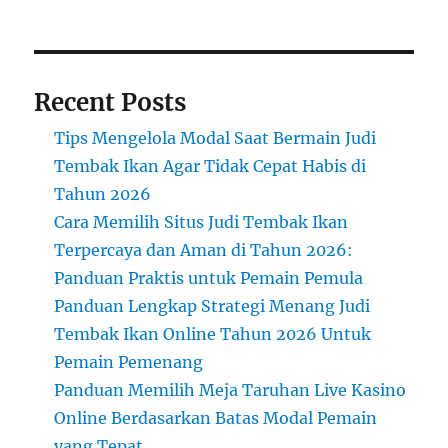
Recent Posts
Tips Mengelola Modal Saat Bermain Judi
Tembak Ikan Agar Tidak Cepat Habis di
Tahun 2026
Cara Memilih Situs Judi Tembak Ikan
Terpercaya dan Aman di Tahun 2026:
Panduan Praktis untuk Pemain Pemula
Panduan Lengkap Strategi Menang Judi
Tembak Ikan Online Tahun 2026 Untuk
Pemain Pemenang
Panduan Memilih Meja Taruhan Live Kasino
Online Berdasarkan Batas Modal Pemain
yang Tepat