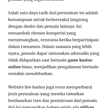
Salah satu daya tarik dari permainan ini adalah
kemampuan untuk berinteraksi langsung
dengan dealer dan pemain lainnya. Ini
menambah elemen kompetisi yang
menyenangkan, terutama ketika berpartisipasi
dalam turnamen. Dalam suasana yang lebih
nyata, pemain dapat merasakan adrenalin yang
tidak didapatkan saat bermain
game kasino
online
biasa, menjadikan pengalaman bermain
semakin mendebarkan.
Website live kasino juga terus memperbarui
jenis permainan yang mereka tawarkan
berdasarkan tren dan permintaan dari pemain.
Hal ini memastikan bahwa selalu ada
pilihan