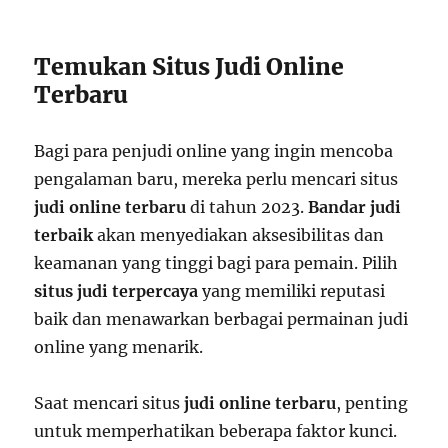
Temukan Situs Judi Online
Terbaru
Bagi para penjudi online yang ingin mencoba
pengalaman baru, mereka perlu mencari situs
judi online terbaru
di tahun 2023.
Bandar judi
terbaik
akan menyediakan aksesibilitas dan
keamanan yang tinggi bagi para pemain. Pilih
situs judi terpercaya
yang memiliki reputasi
baik dan menawarkan berbagai permainan judi
online yang menarik.
Saat mencari situs
judi online terbaru
, penting
untuk memperhatikan beberapa faktor kunci.