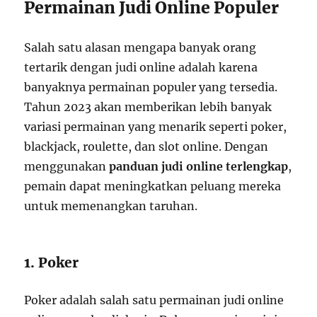
Permainan Judi Online Populer
Salah satu alasan mengapa banyak orang
tertarik dengan judi online adalah karena
banyaknya permainan populer yang tersedia.
Tahun 2023 akan memberikan lebih banyak
variasi permainan yang menarik seperti poker,
blackjack, roulette, dan slot online. Dengan
menggunakan
panduan judi online terlengkap
,
pemain dapat meningkatkan peluang mereka
untuk memenangkan taruhan.
1. Poker
Poker adalah salah satu permainan judi online