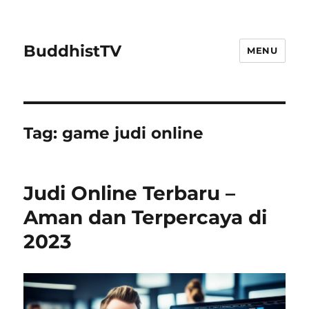
BuddhistTV
MENU
Tag:
game judi online
Judi Online Terbaru –
Aman dan Terpercaya di
2023