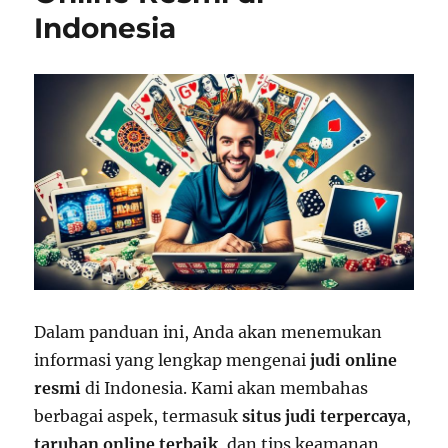
Indonesia
Dalam panduan ini, Anda akan menemukan
informasi yang lengkap mengenai
judi online
resmi
di Indonesia. Kami akan membahas
berbagai aspek, termasuk
situs judi terpercaya
,
taruhan online terbaik
, dan tips keamanan