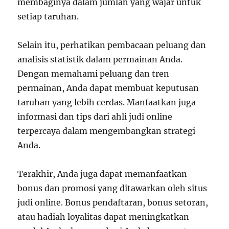
membaginya dalam jumlah yang wajar untuk
setiap taruhan.
Selain itu, perhatikan pembacaan peluang dan
analisis statistik dalam permainan Anda.
Dengan memahami peluang dan tren
permainan, Anda dapat membuat keputusan
taruhan yang lebih cerdas. Manfaatkan juga
informasi dan tips dari ahli judi online
terpercaya dalam mengembangkan strategi
Anda.
Terakhir, Anda juga dapat memanfaatkan
bonus dan promosi yang ditawarkan oleh situs
judi online. Bonus pendaftaran, bonus setoran,
atau hadiah loyalitas dapat meningkatkan