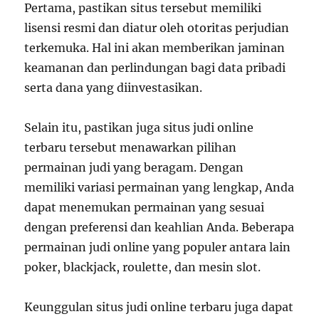
Pertama, pastikan situs tersebut memiliki
lisensi resmi dan diatur oleh otoritas perjudian
terkemuka. Hal ini akan memberikan jaminan
keamanan dan perlindungan bagi data pribadi
serta dana yang diinvestasikan.
Selain itu, pastikan juga situs judi online
terbaru tersebut menawarkan pilihan
permainan judi yang beragam. Dengan
memiliki variasi permainan yang lengkap, Anda
dapat menemukan permainan yang sesuai
dengan preferensi dan keahlian Anda. Beberapa
permainan judi online yang populer antara lain
poker, blackjack, roulette, dan mesin slot.
Keunggulan situs judi online terbaru juga dapat