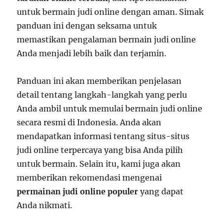
untuk bermain judi online dengan aman. Simak
panduan ini dengan seksama untuk
memastikan pengalaman bermain judi online
Anda menjadi lebih baik dan terjamin.
Panduan ini akan memberikan penjelasan
detail tentang langkah-langkah yang perlu
Anda ambil untuk memulai bermain judi online
secara resmi di Indonesia. Anda akan
mendapatkan informasi tentang situs-situs
judi online terpercaya yang bisa Anda pilih
untuk bermain. Selain itu, kami juga akan
memberikan rekomendasi mengenai
permainan judi online populer
yang dapat
Anda nikmati.