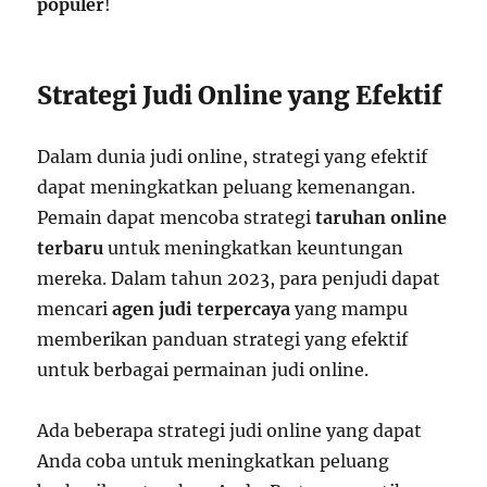
populer
!
Strategi Judi Online yang Efektif
Dalam dunia judi online, strategi yang efektif
dapat meningkatkan peluang kemenangan.
Pemain dapat mencoba strategi
taruhan online
terbaru
untuk meningkatkan keuntungan
mereka. Dalam tahun 2023, para penjudi dapat
mencari
agen judi terpercaya
yang mampu
memberikan panduan strategi yang efektif
untuk berbagai permainan judi online.
Ada beberapa strategi judi online yang dapat
Anda coba untuk meningkatkan peluang