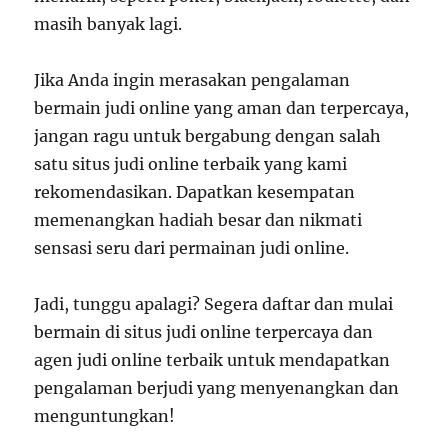
masih banyak lagi.
Jika Anda ingin merasakan pengalaman
bermain judi online yang aman dan terpercaya,
jangan ragu untuk bergabung dengan salah
satu situs judi online terbaik yang kami
rekomendasikan. Dapatkan kesempatan
memenangkan hadiah besar dan nikmati
sensasi seru dari permainan judi online.
Jadi, tunggu apalagi? Segera daftar dan mulai
bermain di situs judi online terpercaya dan
agen judi online terbaik untuk mendapatkan
pengalaman berjudi yang menyenangkan dan
menguntungkan!