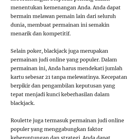
menentukan kemenangan Anda. Anda dapat
bermain melawan pemain lain dari seluruh
dunia, membuat permainan ini semakin
menarik dan kompetitif.
Selain poker, blackjack juga merupakan
permainan judi online yang populer. Dalam
permainan ini, Anda harus mendekati jumlah
kartu sebesar 21 tanpa melewatinya. Kecepatan
berpikir dan pengambilan keputusan yang
tepat menjadi kunci keberhasilan dalam
blackjack.
Roulette juga termasuk permainan judi online
populer yang menggabungkan faktor
keberuntungan dan strategi. Anda dapat