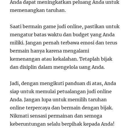
Anda dapat meningkatkan peluang Anda untuk
memenangkan taruhan.
Saati bermain game judi online, pastikan untuk
mengatur batas waktu dan budget yang Anda
miliki. Jangan pernah terbawa emosi dan terus
bermain hanya karena mengalami
kemenangan atau kekalahan. Tetaplah bijak
dan disiplin dalam mengelola uang Anda.
Jadi, dengan mengikuti panduan di atas, Anda
siap untuk memulai petualangan judi online
Anda. Jangan lupa untuk memilih taruhan
online terpercaya dan bermain dengan bijak.
Nikmati sensasi permainan dan semoga
keberuntungan selalu berpihak kepada Anda!