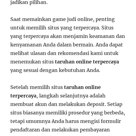
jadikan pilihan.
Saat memainkan game judi online, penting
untuk memilih situs yang terpercaya. Situs
yang terpercaya akan menjamin keamanan dan
kenyamanan Anda dalam bermain. Anda dapat
melihat ulasan dan rekomendasi kami untuk
menemukan situs
taruhan online terpercaya
yang sesuai dengan kebutuhan Anda.
Setelah memilih situs
taruhan online
terpercaya
, langkah selanjutnya adalah
membuat akun dan melakukan deposit. Setiap
situs biasanya memiliki prosedur yang berbeda,
tetapi umumnya Anda harus mengisi formulir
pendaftaran dan melakukan pembayaran