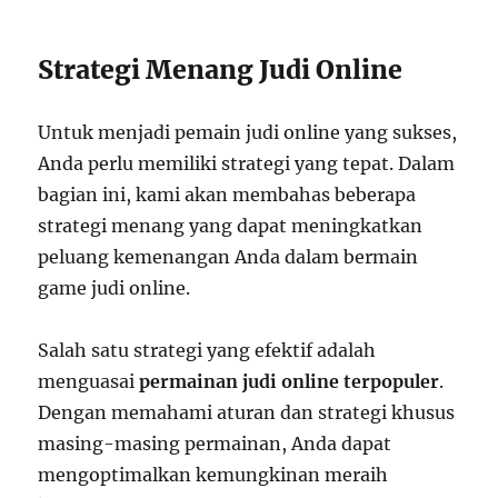
Strategi Menang Judi Online
Untuk menjadi pemain judi online yang sukses,
Anda perlu memiliki strategi yang tepat. Dalam
bagian ini, kami akan membahas beberapa
strategi menang yang dapat meningkatkan
peluang kemenangan Anda dalam bermain
game judi online.
Salah satu strategi yang efektif adalah
menguasai
permainan judi online terpopuler
.
Dengan memahami aturan dan strategi khusus
masing-masing permainan, Anda dapat
mengoptimalkan kemungkinan meraih