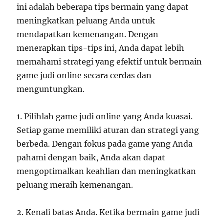
ini adalah beberapa tips bermain yang dapat
meningkatkan peluang Anda untuk
mendapatkan kemenangan. Dengan
menerapkan tips-tips ini, Anda dapat lebih
memahami strategi yang efektif untuk bermain
game judi online secara cerdas dan
menguntungkan.
1. Pilihlah game judi online yang Anda kuasai.
Setiap game memiliki aturan dan strategi yang
berbeda. Dengan fokus pada game yang Anda
pahami dengan baik, Anda akan dapat
mengoptimalkan keahlian dan meningkatkan
peluang meraih kemenangan.
2. Kenali batas Anda. Ketika bermain game judi