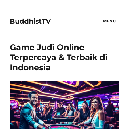
BuddhistTV
MENU
Game Judi Online
Terpercaya & Terbaik di
Indonesia