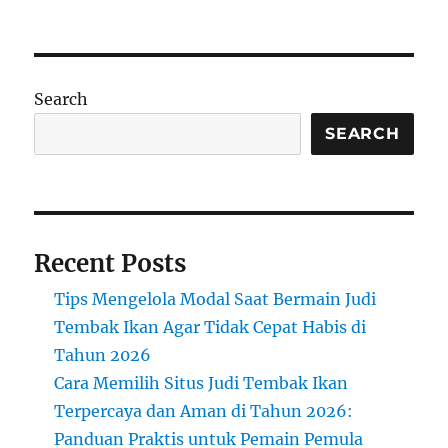
Search
SEARCH
Recent Posts
Tips Mengelola Modal Saat Bermain Judi
Tembak Ikan Agar Tidak Cepat Habis di
Tahun 2026
Cara Memilih Situs Judi Tembak Ikan
Terpercaya dan Aman di Tahun 2026:
Panduan Praktis untuk Pemain Pemula