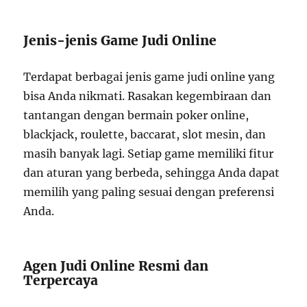
Jenis-jenis Game Judi Online
Terdapat berbagai jenis game judi online yang
bisa Anda nikmati. Rasakan kegembiraan dan
tantangan dengan bermain poker online,
blackjack, roulette, baccarat, slot mesin, dan
masih banyak lagi. Setiap game memiliki fitur
dan aturan yang berbeda, sehingga Anda dapat
memilih yang paling sesuai dengan preferensi
Anda.
Agen Judi Online Resmi dan
Terpercaya