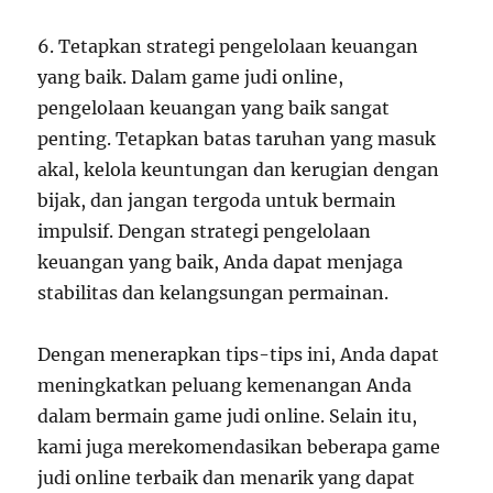
6. Tetapkan strategi pengelolaan keuangan
yang baik. Dalam game judi online,
pengelolaan keuangan yang baik sangat
penting. Tetapkan batas taruhan yang masuk
akal, kelola keuntungan dan kerugian dengan
bijak, dan jangan tergoda untuk bermain
impulsif. Dengan strategi pengelolaan
keuangan yang baik, Anda dapat menjaga
stabilitas dan kelangsungan permainan.
Dengan menerapkan tips-tips ini, Anda dapat
meningkatkan peluang kemenangan Anda
dalam bermain game judi online. Selain itu,
kami juga merekomendasikan beberapa game
judi online terbaik dan menarik yang dapat