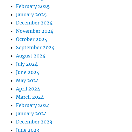
February 2025
January 2025
December 2024
November 2024
October 2024
September 2024
August 2024
July 2024
June 2024
May 2024
April 2024
March 2024
February 2024
January 2024
December 2023
June 2023