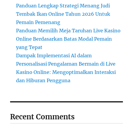
Panduan Lengkap Strategi Menang Judi
Tembak Ikan Online Tahun 2026 Untuk
Pemain Pemenang
Panduan Memilih Meja Taruhan Live Kasino
Online Berdasarkan Batas Modal Pemain
yang Tepat
Dampak Implementasi AI dalam
Personalisasi Pengalaman Bermain di Live
Kasino Online: Mengoptimalkan Interaksi
dan Hiburan Pengguna
Recent Comments