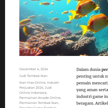
Posted
December 4, 2024
Dalam dunia
per
on
Categories
Judi Tembak Ikan
penting untuk 
Tags
Ikan Hias Online
,
Industri
pemain mencar
Perjudian 2024
,
Judi
yang aman serta
Online Indonesia
,
industri game i
Permainan Arcade Online
,
Permainan Tembak Ikan
,
beragam. Artike
Provider Game Tembak