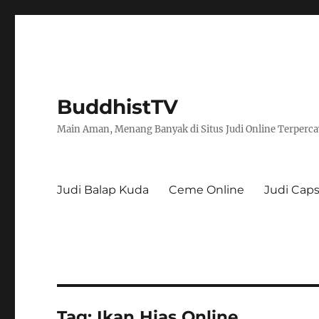
BuddhistTV
Main Aman, Menang Banyak di Situs Judi Online Terperca
Judi Balap Kuda
Ceme Online
Judi Cap
Tag:
Ikan Hias Online