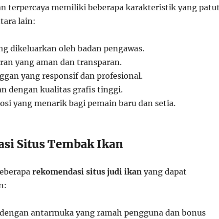
n terpercaya memiliki beberapa karakteristik yang patu
tara lain:
ang dikeluarkan oleh badan pengawas.
ran yang aman dan transparan.
ggan yang responsif dan profesional.
n dengan kualitas grafis tinggi.
si yang menarik bagi pemain baru dan setia.
si Situs Tembak Ikan
beberapa
rekomendasi situs judi ikan
yang dapat
n:
al dengan antarmuka yang ramah pengguna dan bonus