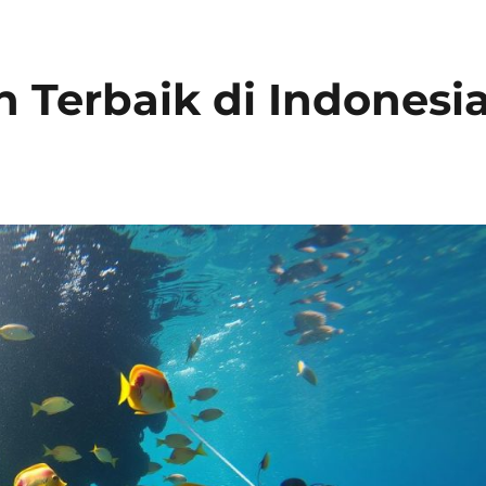
 Terbaik di Indonesi