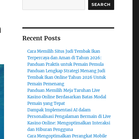
SEARCH
a
Recent Posts
Cara Memilih Situs Judi Tembak Ikan
Terpercaya dan Aman di Tahun 2026:
Panduan Praktis untuk Pemain Pemula
Panduan Lengkap Strategi Menang Judi
Tembak Ikan Online Tahun 2026 Untuk
Pemain Pemenang
Panduan Memilih Meja Taruhan Live
Kasino Online Berdasarkan Batas Modal
Pemain yang Tepat
Dampak Implementasi AI dalam
Personalisasi Pengalaman Bermain di Live
Kasino Online: Mengoptimalkan Interaksi
dan Hiburan Pengguna
Cara Mengoptimalkan Perangkat Mobile