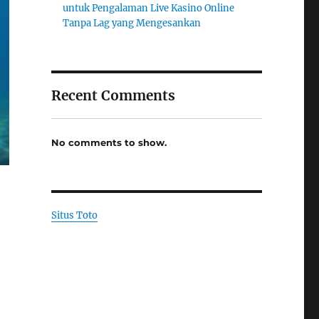
untuk Pengalaman Live Kasino Online
Tanpa Lag yang Mengesankan
Recent Comments
No comments to show.
Situs Toto