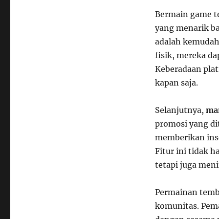
Bermain game t
yang menarik ba
adalah kemudaha
fisik, mereka d
Keberadaan pla
kapan saja.
Selanjutnya,
ma
promosi yang di
memberikan ins
Fitur ini tida
tetapi juga me
Permainan temb
komunitas. Pemai