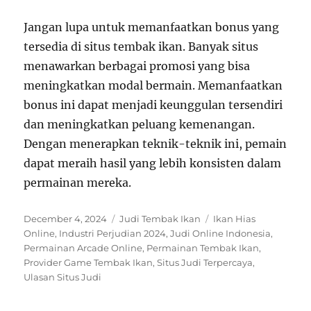
Jangan lupa untuk memanfaatkan bonus yang
tersedia di situs tembak ikan. Banyak situs
menawarkan berbagai promosi yang bisa
meningkatkan modal bermain. Memanfaatkan
bonus ini dapat menjadi keunggulan tersendiri
dan meningkatkan peluang kemenangan.
Dengan menerapkan teknik-teknik ini, pemain
dapat meraih hasil yang lebih konsisten dalam
permainan mereka.
Posted
Categories
Tags
December 4, 2024
Judi Tembak Ikan
Ikan Hias
on
Online
,
Industri Perjudian 2024
,
Judi Online Indonesia
,
Permainan Arcade Online
,
Permainan Tembak Ikan
,
Provider Game Tembak Ikan
,
Situs Judi Terpercaya
,
Ulasan Situs Judi