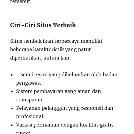
tersebut.
Ciri-Ciri Situs Terbaik
Situs tembak ikan terpercaya memiliki
beberapa karakteristik yang patut
diperhatikan, antara lain:
Lisensi resmi yang dikeluarkan oleh badan
pengawas.
Sistem pembayaran yang aman dan
transparan.
Pelayanan pelanggan yang responsif dan
profesional.
Variasi permainan dengan kualitas grafis
tinggi.