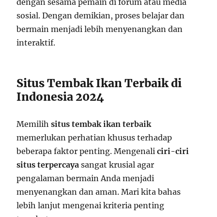
dengan sesama pemain di forum atau media
sosial. Dengan demikian, proses belajar dan
bermain menjadi lebih menyenangkan dan
interaktif.
Situs Tembak Ikan Terbaik di
Indonesia 2024
Memilih
situs tembak ikan terbaik
memerlukan perhatian khusus terhadap
beberapa faktor penting. Mengenali
ciri-ciri
situs terpercaya
sangat krusial agar
pengalaman bermain Anda menjadi
menyenangkan dan aman. Mari kita bahas
lebih lanjut mengenai kriteria penting