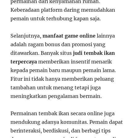
permainan dari kenyamanan rumah.
Keberadaan platform daring memudahkan
pemain untuk terhubung kapan saja.
Selanjutnya,
manfaat game online
lainnya
adalah ragam bonus dan promosi yang
ditawarkan. Banyak situs
judi tembak ikan
terpercaya
memberikan insentif menarik
kepada pemain baru maupun pemain lama.
Fitur ini tidak hanya memberikan peluang
tambahan untuk menang tetapi juga
meningkatkan pengalaman bermain.
Permainan tembak ikan secara online juga
mendukung adanya komunitas. Pemain dapat
berinteraksi, berdiskusi, dan berbagi tips