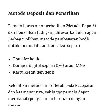
Metode Deposit dan Penarikan
Pemain harus memperhatikan
Metode Deposit
dan
Penarikan Judi
yang ditawarkan oleh agen.
Berbagai pilihan metode pembayaran hadir
untuk memudahkan transaksi, seperti:
Transfer bank.
Dompet digital seperti OVO atau DANA.
Kartu kredit dan debit.
Kelebihan metode ini terletak pada kecepatan
dan keamanannya, sehingga pemain dapat
menikmati pengalaman bermain dengan
tenang.