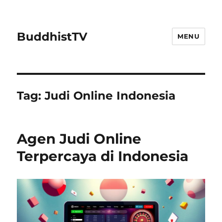
BuddhistTV
MENU
Tag:
Judi Online Indonesia
Agen Judi Online
Terpercaya di Indonesia