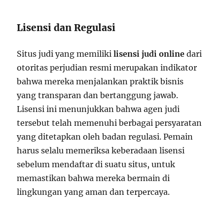
Lisensi dan Regulasi
Situs judi yang memiliki
lisensi judi online
dari
otoritas perjudian resmi merupakan indikator
bahwa mereka menjalankan praktik bisnis
yang transparan dan bertanggung jawab.
Lisensi ini menunjukkan bahwa agen judi
tersebut telah memenuhi berbagai persyaratan
yang ditetapkan oleh badan regulasi. Pemain
harus selalu memeriksa keberadaan lisensi
sebelum mendaftar di suatu situs, untuk
memastikan bahwa mereka bermain di
lingkungan yang aman dan terpercaya.