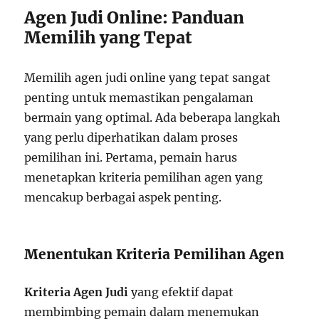
Agen Judi Online: Panduan
Memilih yang Tepat
Memilih agen judi online yang tepat sangat
penting untuk memastikan pengalaman
bermain yang optimal. Ada beberapa langkah
yang perlu diperhatikan dalam proses
pemilihan ini. Pertama, pemain harus
menetapkan kriteria pemilihan agen yang
mencakup berbagai aspek penting.
Menentukan Kriteria Pemilihan Agen
Kriteria Agen Judi
yang efektif dapat
membimbing pemain dalam menemukan