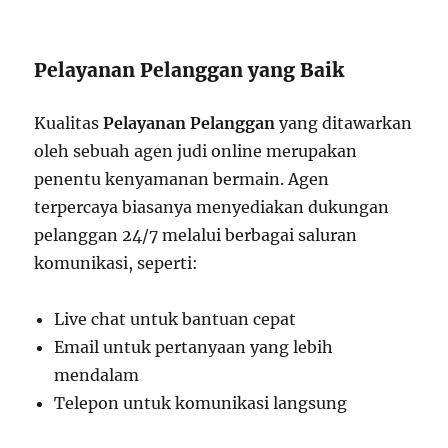
Pelayanan Pelanggan yang Baik
Kualitas
Pelayanan Pelanggan
yang ditawarkan
oleh sebuah agen judi online merupakan
penentu kenyamanan bermain. Agen
terpercaya biasanya menyediakan dukungan
pelanggan 24/7 melalui berbagai saluran
komunikasi, seperti:
Live chat untuk bantuan cepat
Email untuk pertanyaan yang lebih
mendalam
Telepon untuk komunikasi langsung