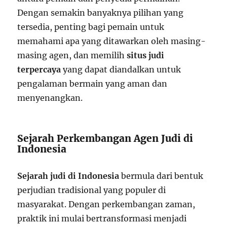
Dengan semakin banyaknya pilihan yang
tersedia, penting bagi pemain untuk
memahami apa yang ditawarkan oleh masing-
masing agen, dan memilih
situs judi
terpercaya
yang dapat diandalkan untuk
pengalaman bermain yang aman dan
menyenangkan.
Sejarah Perkembangan Agen Judi di
Indonesia
Sejarah judi di Indonesia
bermula dari bentuk
perjudian tradisional yang populer di
masyarakat. Dengan perkembangan zaman,
praktik ini mulai bertransformasi menjadi