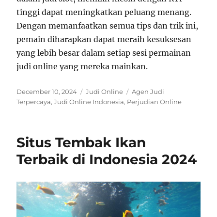
tinggi dapat meningkatkan peluang menang.
Dengan memanfaatkan semua tips dan trik ini,
pemain diharapkan dapat meraih kesuksesan
yang lebih besar dalam setiap sesi permainan
judi online yang mereka mainkan.
Posted
Categories
Tags
December 10, 2024
Judi Online
Agen Judi
on
Terpercaya
,
Judi Online Indonesia
,
Perjudian Online
Situs Tembak Ikan
Terbaik di Indonesia 2024