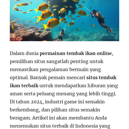
Dalam dunia
permainan tembak ikan online
,
pemilihan situs sangatlah penting untuk
memastikan pengalaman bermain yang
optimal. Banyak pemain mencari
situs tembak
ikan terbaik
untuk mendapatkan hiburan yang
aman serta peluang menang yang lebih tinggi.
Di tahun 2024, industri game ini semakin
berkembang, dan pilihan situs semakin
beragam. Artikel ini akan membantu Anda
menemukan situs terbaik di Indonesia yang