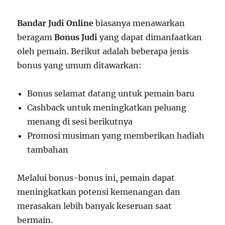
Bandar Judi Online
biasanya menawarkan
beragam
Bonus Judi
yang dapat dimanfaatkan
oleh pemain. Berikut adalah beberapa jenis
bonus yang umum ditawarkan:
Bonus selamat datang untuk pemain baru
Cashback untuk meningkatkan peluang
menang di sesi berikutnya
Promosi musiman yang memberikan hadiah
tambahan
Melalui bonus-bonus ini, pemain dapat
meningkatkan potensi kemenangan dan
merasakan lebih banyak keseruan saat
bermain.