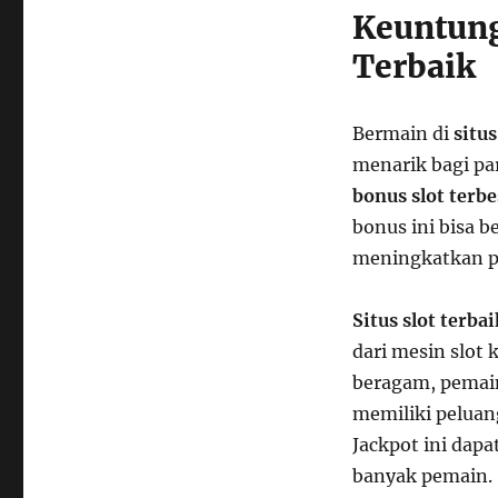
Keuntung
Terbaik
Bermain di
situs
menarik bagi pa
bonus slot terbe
bonus ini bisa b
meningkatkan p
Situs slot terbai
dari mesin slot
beragam, pemain
memiliki pelua
Jackpot ini dapa
banyak pemain.