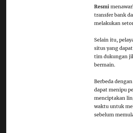
Resmi
menawark
transfer bank d
melakukan setor
Selain itu, pela
situs yang dapa
tim dukungan j
bermain.
Berbeda dengan s
dapat menipu pe
menciptakan lin
waktu untuk mel
sebelum memula