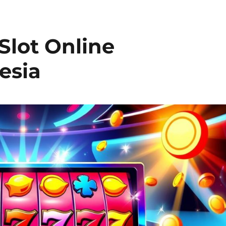
Slot Online
esia