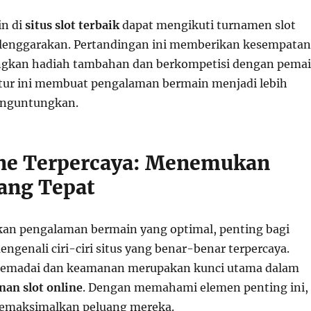
in di
situs slot terbaik
dapat mengikuti turnamen slot
elenggarakan. Pertandingan ini memberikan kesempatan
kan hadiah tambahan dan berkompetisi dengan pema
fitur ini membuat pengalaman bermain menjadi lebih
enguntungkan.
ine Terpercaya: Menemukan
yang Tepat
n pengalaman bermain yang optimal, penting bagi
genali ciri-ciri situs yang benar-benar terpercaya.
emadai dan keamanan merupakan kunci utama dalam
an slot online
. Dengan memahami elemen penting ini,
emaksimalkan peluang mereka.