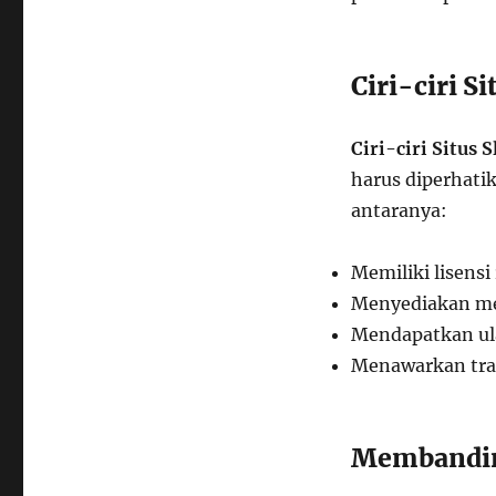
Ciri-ciri S
Ciri-ciri Situs 
harus diperhati
antaranya:
Memiliki lisensi 
Menyediakan me
Mendapatkan ula
Menawarkan tran
Membandin