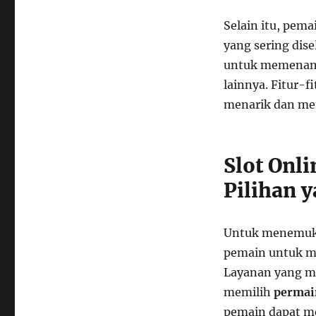
Selain itu, pema
yang sering dis
untuk memenang
lainnya. Fitur-
menarik dan m
Slot Onl
Pilihan 
Untuk menemuka
pemain untuk men
Layanan yang m
memilih
permain
pemain dapat m