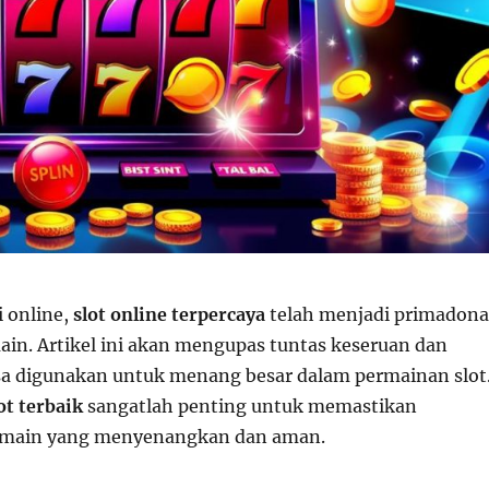
i online,
slot online terpercaya
telah menjadi primadona
ain. Artikel ini akan mengupas tuntas keseruan dan
isa digunakan untuk menang besar dalam permainan slot
lot terbaik
sangatlah penting untuk memastikan
main yang menyenangkan dan aman.