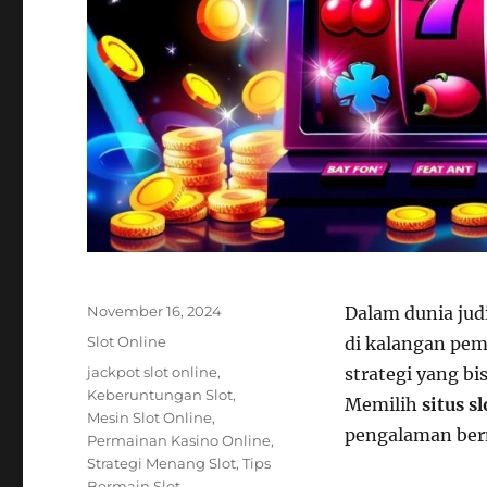
Posted
November 16, 2024
Dalam dunia jud
on
Categories
Slot Online
di kalangan pem
Tags
jackpot slot online
,
strategi yang b
Keberuntungan Slot
,
Memilih
situs s
Mesin Slot Online
,
pengalaman ber
Permainan Kasino Online
,
Strategi Menang Slot
,
Tips
Bermain Slot