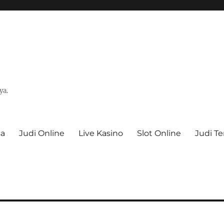
ya.
sa
Judi Online
Live Kasino
Slot Online
Judi T