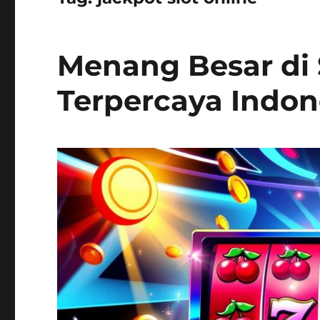
Menang Besar di 
Terpercaya Indon