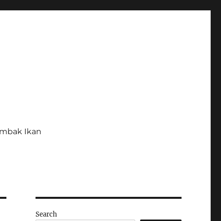
embak Ikan
Search