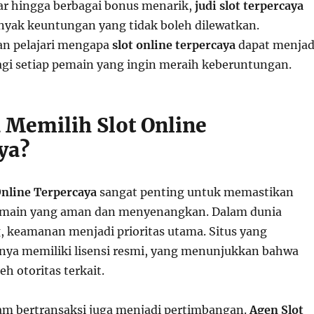
sar hingga berbagai bonus menarik,
judi slot terpercaya
yak keuntungan yang tidak boleh dilewatkan.
an pelajari mengapa
slot online terpercaya
dapat menjad
bagi setiap pemain yang ingin meraih keberuntungan.
Memilih Slot Online
ya?
Online Terpercaya
sangat penting untuk memastikan
main yang aman dan menyenangkan. Dalam dunia
g, keamanan menjadi prioritas utama. Situs yang
anya memiliki lisensi resmi, yang menunjukkan bahwa
eh otoritas terkait.
m bertransaksi juga menjadi pertimbangan.
Agen Slot