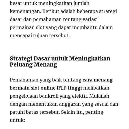
besar untuk meningkatkan jumlah
kemenangan. Berikut adalah beberapa strategi
dasar dan pemahaman tentang variasi
permainan slot yang dapat membantu dalam
mencapai tujuan tersebut.
Strategi Dasar untuk Meningkatkan
Peluang Menang
Pemahaman yang baik tentang
cara menang
bermain slot online RTP tinggi
melibatkan
pengelolaan bankroll yang efektif. Mulailah
dengan menentukan anggaran yang sesuai dan
patuhi batas tersebut. Selain itu, penting
untuk: