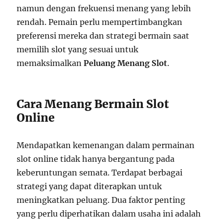
namun dengan frekuensi menang yang lebih
rendah. Pemain perlu mempertimbangkan
preferensi mereka dan strategi bermain saat
memilih slot yang sesuai untuk
memaksimalkan
Peluang Menang Slot
.
Cara Menang Bermain Slot
Online
Mendapatkan kemenangan dalam permainan
slot online tidak hanya bergantung pada
keberuntungan semata. Terdapat berbagai
strategi yang dapat diterapkan untuk
meningkatkan peluang. Dua faktor penting
yang perlu diperhatikan dalam usaha ini adalah