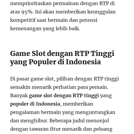
memprioritaskan permainan dengan RTP di
atas 95%. Ini akan memberikan keunggulan
kompetitif saat bermain dan potensi
kemenangan yang lebih baik.
Game Slot dengan RTP Tinggi
yang Populer di Indonesia
Di pasar game slot, pilihan dengan RTP tinggi
semakin menarik perhatian para pemain.
Banyak
game slot dengan RTP tinggi
yang
populer di Indonesia
, memberikan
pengalaman bermain yang menguntungkan
dan menghibur. Beberapa judul menonjol
dengan tawaran fitur menarik dan peluang