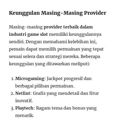
Keunggulan Masing-Masing Provider
Masing-masing
provider terbaik dalam
industri game slot
memiliki keunggulannya
sendiri. Dengan memahami kelebihan ini,
pemain dapat memilih permainan yang tepat
sesuai selera dan strategi mereka. Beberapa
keunggulan yang ditawarkan meliputi:
Microgaming
: Jackpot progresif dan
berbagai pilihan permainan.
NetEnt
: Grafis yang mendetail dan fitur
inovatif.
Playtech
: Ragam tema dan bonus yang
menarik.