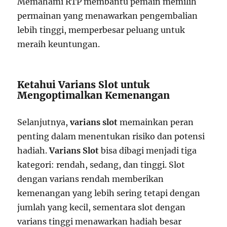
Memahami RTP membantu pemain memilih
permainan yang menawarkan pengembalian
lebih tinggi, memperbesar peluang untuk
meraih keuntungan.
Ketahui Varians Slot untuk
Mengoptimalkan Kemenangan
Selanjutnya,
varians slot
memainkan peran
penting dalam menentukan risiko dan potensi
hadiah.
Varians Slot
bisa dibagi menjadi tiga
kategori: rendah, sedang, dan tinggi. Slot
dengan varians rendah memberikan
kemenangan yang lebih sering tetapi dengan
jumlah yang kecil, sementara slot dengan
varians tinggi menawarkan hadiah besar