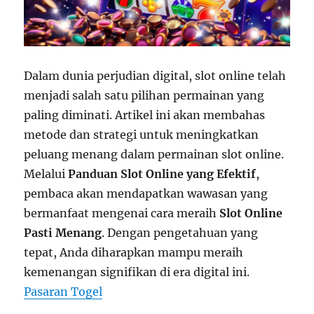
Dalam dunia perjudian digital, slot online telah
menjadi salah satu pilihan permainan yang
paling diminati. Artikel ini akan membahas
metode dan strategi untuk meningkatkan
peluang menang dalam permainan slot online.
Melalui
Panduan Slot Online yang Efektif
,
pembaca akan mendapatkan wawasan yang
bermanfaat mengenai cara meraih
Slot Online
Pasti Menang
. Dengan pengetahuan yang
tepat, Anda diharapkan mampu meraih
kemenangan signifikan di era digital ini.
Pasaran Togel