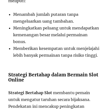
meliputi:
Menambah jumlah putaran tanpa
mengeluarkan uang tambahan.
Meningkatkan peluang untuk mendapatkan
kemenangan besar melalui permainan
bonus.
Memberikan kesempatan untuk menjelajahi
lebih banyak permainan tanpa risiko tinggi.
Strategi Bertahap dalam Bermain Slot
Online
Strategi Bertahap Slot
membantu pemain
untuk mengatur taruhan secara bijaksana.
Pendekatan ini mencakup peningkatan