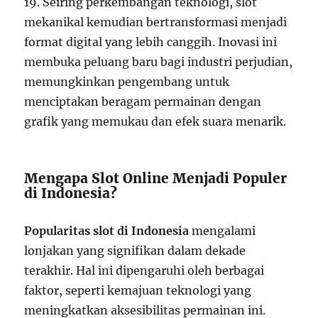
19. Seiring perkembangan teknologi, slot
mekanikal kemudian bertransformasi menjadi
format digital yang lebih canggih. Inovasi ini
membuka peluang baru bagi industri perjudian,
memungkinkan pengembang untuk
menciptakan beragam permainan dengan
grafik yang memukau dan efek suara menarik.
Mengapa Slot Online Menjadi Populer
di Indonesia?
Popularitas slot di Indonesia
mengalami
lonjakan yang signifikan dalam dekade
terakhir. Hal ini dipengaruhi oleh berbagai
faktor, seperti kemajuan teknologi yang
meningkatkan aksesibilitas permainan ini.