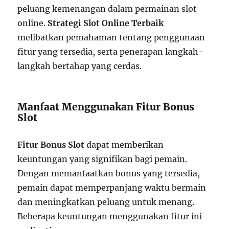
peluang kemenangan dalam permainan slot
online.
Strategi Slot Online Terbaik
melibatkan pemahaman tentang penggunaan
fitur yang tersedia, serta penerapan langkah-
langkah bertahap yang cerdas.
Manfaat Menggunakan Fitur Bonus
Slot
Fitur Bonus Slot
dapat memberikan
keuntungan yang signifikan bagi pemain.
Dengan memanfaatkan bonus yang tersedia,
pemain dapat memperpanjang waktu bermain
dan meningkatkan peluang untuk menang.
Beberapa keuntungan menggunakan fitur ini