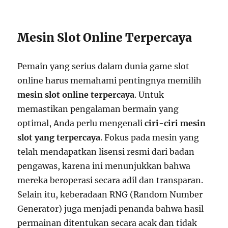
Mesin Slot Online Terpercaya
Pemain yang serius dalam dunia game slot
online harus memahami pentingnya memilih
mesin slot online terpercaya
. Untuk
memastikan pengalaman bermain yang
optimal, Anda perlu mengenali
ciri-ciri mesin
slot yang terpercaya
. Fokus pada mesin yang
telah mendapatkan lisensi resmi dari badan
pengawas, karena ini menunjukkan bahwa
mereka beroperasi secara adil dan transparan.
Selain itu, keberadaan RNG (Random Number
Generator) juga menjadi penanda bahwa hasil
permainan ditentukan secara acak dan tidak