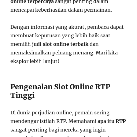
online terpercaya
sangat penting dalam
mencapai keberhasilan dalam permainan.
Dengan informasi yang akurat, pembaca dapat
membuat keputusan yang lebih baik saat
memilih
judi slot online terbaik
dan
memaksimalkan peluang menang. Mari kita
eksplor lebih lanjut!
Pengenalan Slot Online RTP
Tinggi
Di dunia perjudian online, pemain sering
mendengar istilah RTP. Memahami
apa itu RTP
sangat penting bagi mereka yang ingin