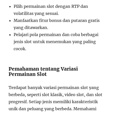
Pilih permainan slot dengan RTP dan
volatilitas yang sesuai.
Manfaatkan fitur bonus dan putaran gratis
yang ditawarkan.
Pelajari pola permainan dan coba berbagai
jenis slot untuk menemukan yang paling
cocok.
Pemahaman tentang Variasi
Permainan Slot
Terdapat banyak variasi permainan slot yang
berbeda, seperti slot klasik, video slot, dan slot
progresif. Setiap jenis memiliki karakteristik
unik dan peluang yang berbeda. Memahami