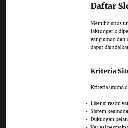
Daftar Sl
Memilih situs un
faktor perlu d
yang aman dan 
dapat diandalk
Kriteria Si
Kriteria utama
Lisensi resmi ya
Sistem keamanan
Dukungan pelang
Variasi permain