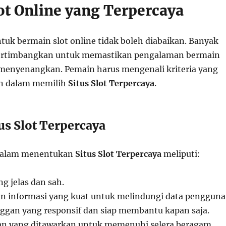
ot Online yang Terpercaya
tuk bermain slot online tidak boleh diabaikan. Banyak
ipertimbangkan untuk memastikan pengalaman bermain
menyenangkan. Pemain harus mengenali kriteria yang
an dalam memilih
Situs Slot Terpercaya
.
tus Slot Terpercaya
 dalam menentukan
Situs Slot Terpercaya
meliputi:
ng jelas dan sah.
 informasi yang kuat untuk melindungi data pengguna
gan yang responsif dan siap membantu kapan saja.
an yang ditawarkan untuk memenuhi selera beragam