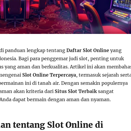
di panduan lengkap tentang
Daftar Slot Online
yang
donesia. Bagi para penggemar judi slot, penting untuk
 yang aman dan berkualitas. Artikel ini akan membaha
 mengenai
Slot Online Terpercaya
, termasuk sejarah sert
rmainan ini di tanah air. Dengan semakin populernya
aman akan kriteria dari
Situs Slot Terbaik
sangat
r Anda dapat bermain dengan aman dan nyaman.
an tentang Slot Online di