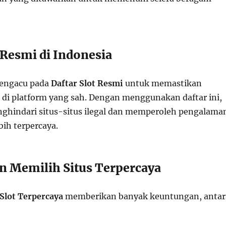
 Resmi di Indonesia
engacu pada
Daftar Slot Resmi
untuk memastikan
di platform yang sah. Dengan menggunakan daftar ini,
ghindari situs-situs ilegal dan memperoleh pengalama
bih terpercaya.
 Memilih Situs Terpercaya
Slot Terpercaya
memberikan banyak keuntungan, antar