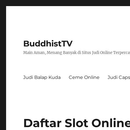
BuddhistTV
Main Aman, Menang Banyak di Situs Judi Online Terperca
Judi Balap Kuda
Ceme Online
Judi Cap
Daftar Slot Onlin