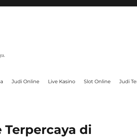
ya.
sa
Judi Online
Live Kasino
Slot Online
Judi T
e Terpercaya di