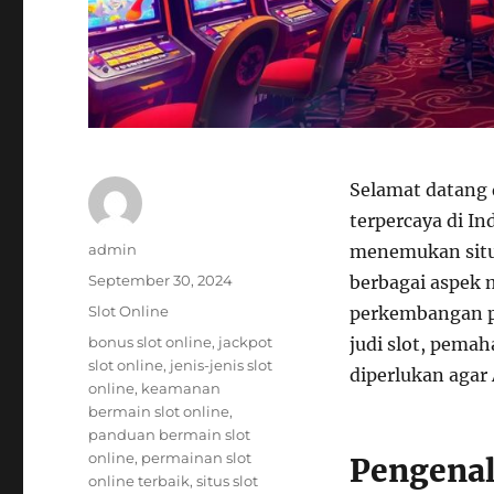
Selamat datang 
terpercaya di In
Author
admin
menemukan situs
Posted
September 30, 2024
berbagai aspek
on
Categories
Slot Online
perkembangan pe
Tags
bonus slot online
,
jackpot
judi slot, pemah
slot online
,
jenis-jenis slot
diperlukan aga
online
,
keamanan
bermain slot online
,
panduan bermain slot
online
,
permainan slot
Pengenal
online terbaik
,
situs slot