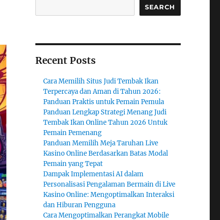
SEARCH
Recent Posts
Cara Memilih Situs Judi Tembak Ikan
Terpercaya dan Aman di Tahun 2026:
Panduan Praktis untuk Pemain Pemula
Panduan Lengkap Strategi Menang Judi
Tembak Ikan Online Tahun 2026 Untuk
Pemain Pemenang
Panduan Memilih Meja Taruhan Live
Kasino Online Berdasarkan Batas Modal
Pemain yang Tepat
Dampak Implementasi AI dalam
Personalisasi Pengalaman Bermain di Live
Kasino Online: Mengoptimalkan Interaksi
dan Hiburan Pengguna
Cara Mengoptimalkan Perangkat Mobile