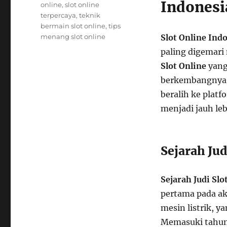
Indonesi
online
,
slot online
terpercaya
,
teknik
bermain slot online
,
tips
menang slot online
Slot Online Ind
paling digemari
Slot Online
yang 
berkembangnya t
beralih ke platf
menjadi jauh leb
Sejarah Jud
Sejarah Judi Slo
pertama pada ak
mesin listrik, 
Memasuki tahun