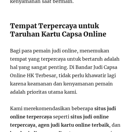
kenyamanan saat bermain.
Tempat Terpercaya untuk
Taruhan Kartu Capsa Online
Bagi para pemain judi online, menemukan
tempat yang terpercaya untuk bertaruh adalah
hal yang sangat penting. Di Bandar Judi Capsa
Online HK Terbesar, tidak perlu khawatir lagi
karena keamanan dan kenyamanan pemain
adalah prioritas utama kami.
Kami merekomendasikan beberapa
situs judi
online terpercaya
seperti
situs judi online
terpercaya
,
agen judi kartu online terbaik
, dan