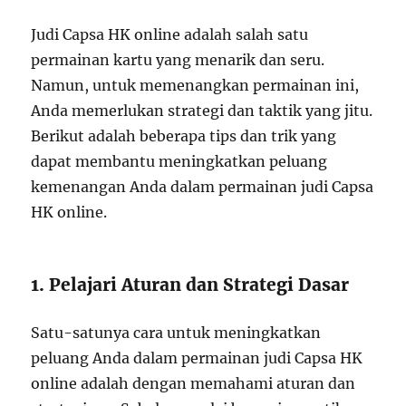
Judi Capsa HK online adalah salah satu
permainan kartu yang menarik dan seru.
Namun, untuk memenangkan permainan ini,
Anda memerlukan strategi dan taktik yang jitu.
Berikut adalah beberapa tips dan trik yang
dapat membantu meningkatkan peluang
kemenangan Anda dalam permainan judi Capsa
HK online.
1. Pelajari Aturan dan Strategi Dasar
Satu-satunya cara untuk meningkatkan
peluang Anda dalam permainan judi Capsa HK
online adalah dengan memahami aturan dan