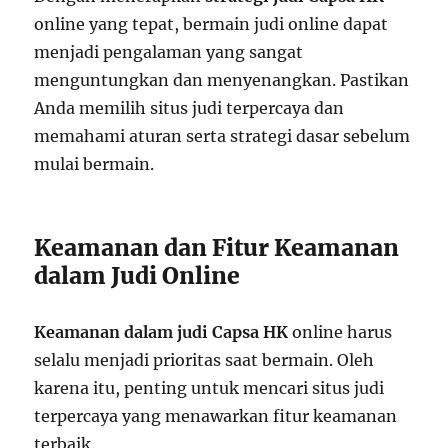
online yang tepat, bermain judi online dapat
menjadi pengalaman yang sangat
menguntungkan dan menyenangkan. Pastikan
Anda memilih situs judi terpercaya dan
memahami aturan serta strategi dasar sebelum
mulai bermain.
Keamanan dan Fitur Keamanan
dalam Judi Online
Keamanan dalam judi Capsa HK
online harus
selalu menjadi prioritas saat bermain. Oleh
karena itu, penting untuk mencari situs judi
terpercaya yang menawarkan fitur keamanan
terbaik.