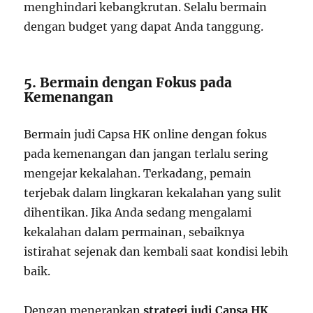
menghindari kebangkrutan. Selalu bermain
dengan budget yang dapat Anda tanggung.
5. Bermain dengan Fokus pada
Kemenangan
Bermain judi Capsa HK online dengan fokus
pada kemenangan dan jangan terlalu sering
mengejar kekalahan. Terkadang, pemain
terjebak dalam lingkaran kekalahan yang sulit
dihentikan. Jika Anda sedang mengalami
kekalahan dalam permainan, sebaiknya
istirahat sejenak dan kembali saat kondisi lebih
baik.
Dengan menerapkan
strategi judi Capsa HK