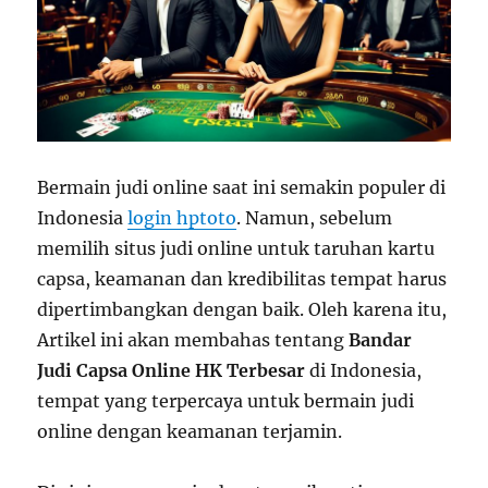
Bermain judi online saat ini semakin populer di
Indonesia
login hptoto
. Namun, sebelum
memilih situs judi online untuk taruhan kartu
capsa, keamanan dan kredibilitas tempat harus
dipertimbangkan dengan baik. Oleh karena itu,
Artikel ini akan membahas tentang
Bandar
Judi Capsa Online HK Terbesar
di Indonesia,
tempat yang terpercaya untuk bermain judi
online dengan keamanan terjamin.