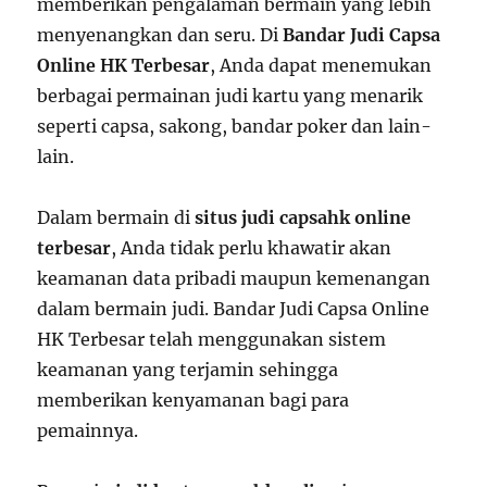
memberikan pengalaman bermain yang lebih
menyenangkan dan seru. Di
Bandar Judi Capsa
Online HK Terbesar
, Anda dapat menemukan
berbagai permainan judi kartu yang menarik
seperti capsa, sakong, bandar poker dan lain-
lain.
Dalam bermain di
situs judi capsahk online
terbesar
, Anda tidak perlu khawatir akan
keamanan data pribadi maupun kemenangan
dalam bermain judi. Bandar Judi Capsa Online
HK Terbesar telah menggunakan sistem
keamanan yang terjamin sehingga
memberikan kenyamanan bagi para
pemainnya.