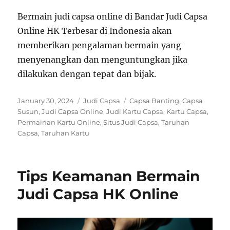
Bermain judi capsa online di Bandar Judi Capsa
Online HK Terbesar di Indonesia akan
memberikan pengalaman bermain yang
menyenangkan dan menguntungkan jika
dilakukan dengan tepat dan bijak.
Posted
Categories
Tags
January 30, 2024
Judi Capsa
Capsa Banting
,
Capsa
on
Susun
,
Judi Capsa Online
,
Judi Kartu Capsa
,
Kartu Capsa
,
Permainan Kartu Online
,
Situs Judi Capsa
,
Taruhan
Capsa
,
Taruhan Kartu
Tips Keamanan Bermain
Judi Capsa HK Online