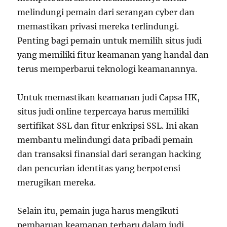
melindungi pemain dari serangan cyber dan
memastikan privasi mereka terlindungi.
Penting bagi pemain untuk memilih situs judi
yang memiliki fitur keamanan yang handal dan
terus memperbarui teknologi keamanannya.
Untuk memastikan keamanan judi Capsa HK,
situs judi online terpercaya harus memiliki
sertifikat SSL dan fitur enkripsi SSL. Ini akan
membantu melindungi data pribadi pemain
dan transaksi finansial dari serangan hacking
dan pencurian identitas yang berpotensi
merugikan mereka.
Selain itu, pemain juga harus mengikuti
pembaruan keamanan terbaru dalam judi