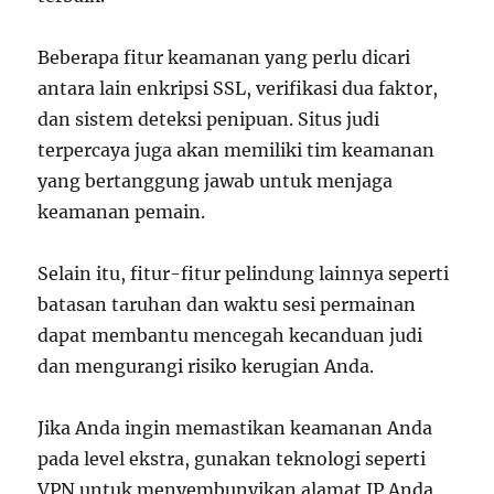
Beberapa fitur keamanan yang perlu dicari
antara lain enkripsi SSL, verifikasi dua faktor,
dan sistem deteksi penipuan. Situs judi
terpercaya juga akan memiliki tim keamanan
yang bertanggung jawab untuk menjaga
keamanan pemain.
Selain itu, fitur-fitur pelindung lainnya seperti
batasan taruhan dan waktu sesi permainan
dapat membantu mencegah kecanduan judi
dan mengurangi risiko kerugian Anda.
Jika Anda ingin memastikan keamanan Anda
pada level ekstra, gunakan teknologi seperti
VPN untuk menyembunyikan alamat IP Anda