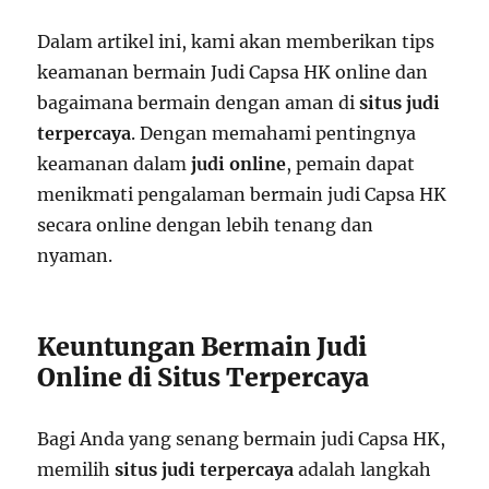
Dalam artikel ini, kami akan memberikan tips
keamanan bermain Judi Capsa HK online dan
bagaimana bermain dengan aman di
situs judi
terpercaya
. Dengan memahami pentingnya
keamanan dalam
judi online
, pemain dapat
menikmati pengalaman bermain judi Capsa HK
secara online dengan lebih tenang dan
nyaman.
Keuntungan Bermain Judi
Online di Situs Terpercaya
Bagi Anda yang senang bermain judi Capsa HK,
memilih
situs judi terpercaya
adalah langkah