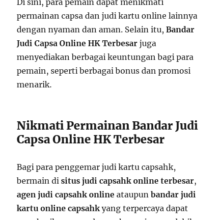
Di sini, para pemain dapat menikmati
permainan capsa dan judi kartu online lainnya
dengan nyaman dan aman. Selain itu,
Bandar
Judi Capsa Online HK Terbesar
juga
menyediakan berbagai keuntungan bagi para
pemain, seperti berbagai bonus dan promosi
menarik.
Nikmati Permainan Bandar Judi
Capsa Online HK Terbesar
Bagi para penggemar judi kartu capsahk,
bermain di
situs judi capsahk online terbesar
,
agen judi capsahk online
ataupun
bandar judi
kartu online capsahk
yang terpercaya dapat