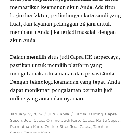
memastikan keamanan akun Anda. Ada fitur
login dua faktor, perlindungan kata sandi yang
kuat, dan layanan pelanggan 24 jam untuk
membantu Anda jika terjadi masalah dengan
akun Anda.
Dalam memilih situs judi Capsa HK terpercaya,
pastikan untuk memilih platform yang
mengutamakan keamanan dan privasi Anda.
Dengan teknologi keamanan yang tepat, Anda
dapat menikmati pengalaman bermain judi
online yang aman dan nyaman.
Posted
Categories
Tags
January 29, 2024
Judi Capsa
Capsa Banting
,
Capsa
on
Susun
,
Judi Capsa Online
,
Judi Kartu Capsa
,
Kartu Capsa
,
Permainan Kartu Online
,
Situs Judi Capsa
,
Taruhan
Capsa
,
Taruhan Kartu