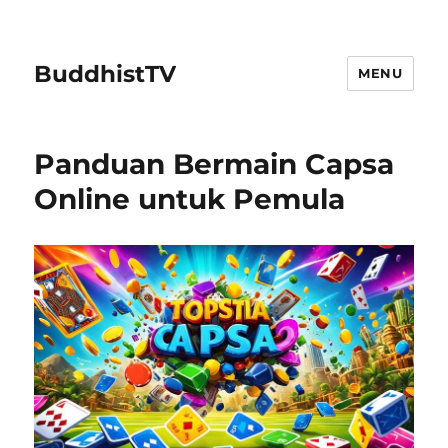
BuddhistTV
MENU
Panduan Bermain Capsa
Online untuk Pemula