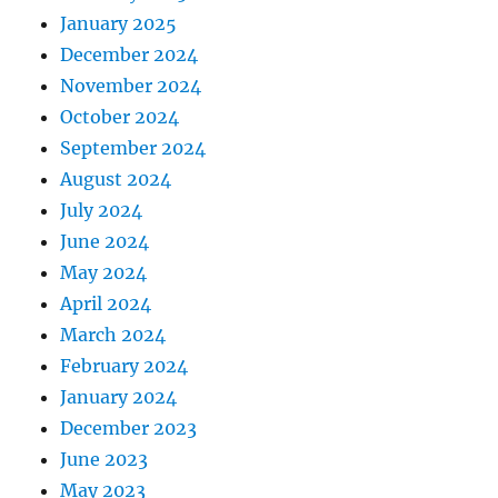
January 2025
December 2024
November 2024
October 2024
September 2024
August 2024
July 2024
June 2024
May 2024
April 2024
March 2024
February 2024
January 2024
December 2023
June 2023
May 2023