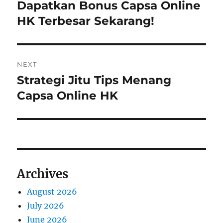
navigation
Dapatkan Bonus Capsa Online
Previous
post:
HK Terbesar Sekarang!
NEXT
Strategi Jitu Tips Menang
Next
post:
Capsa Online HK
Archives
August 2026
July 2026
June 2026