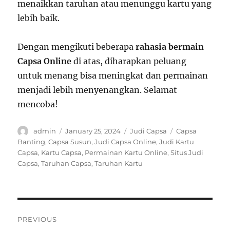
menaikkan taruhan atau menunggu kartu yang
lebih baik.
Dengan mengikuti beberapa
rahasia bermain
Capsa Online
di atas, diharapkan peluang
untuk menang bisa meningkat dan permainan
menjadi lebih menyenangkan. Selamat
mencoba!
Author
Posted
Categories
Tags
admin
January 25, 2024
Judi Capsa
Capsa
on
Banting
,
Capsa Susun
,
Judi Capsa Online
,
Judi Kartu
Capsa
,
Kartu Capsa
,
Permainan Kartu Online
,
Situs Judi
Capsa
,
Taruhan Capsa
,
Taruhan Kartu
Post
PREVIOUS