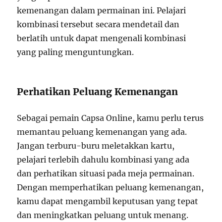
kemenangan dalam permainan ini. Pelajari
kombinasi tersebut secara mendetail dan
berlatih untuk dapat mengenali kombinasi
yang paling menguntungkan.
Perhatikan Peluang Kemenangan
Sebagai pemain Capsa Online, kamu perlu terus
memantau peluang kemenangan yang ada.
Jangan terburu-buru meletakkan kartu,
pelajari terlebih dahulu kombinasi yang ada
dan perhatikan situasi pada meja permainan.
Dengan memperhatikan peluang kemenangan,
kamu dapat mengambil keputusan yang tepat
dan meningkatkan peluang untuk menang.