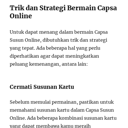
Trik dan Strategi Bermain Capsa
Online
Untuk dapat menang dalam bermain Capsa
Susun Online, dibutuhkan trik dan strategi
yang tepat. Ada beberapa hal yang perlu
diperhatikan agar dapat meningkatkan
peluang kemenangan, antara lain:
Cermati Susunan Kartu
Sebelum memulai permainan, pastikan untuk
memahami susunan kartu dalam Capsa Susun
Online. Ada beberapa kombinasi susunan kartu
yang dapat membawa kamu meraih