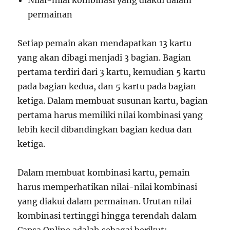
permainan
Setiap pemain akan mendapatkan 13 kartu
yang akan dibagi menjadi 3 bagian. Bagian
pertama terdiri dari 3 kartu, kemudian 5 kartu
pada bagian kedua, dan 5 kartu pada bagian
ketiga. Dalam membuat susunan kartu, bagian
pertama harus memiliki nilai kombinasi yang
lebih kecil dibandingkan bagian kedua dan
ketiga.
Dalam membuat kombinasi kartu, pemain
harus memperhatikan nilai-nilai kombinasi
yang diakui dalam permainan. Urutan nilai
kombinasi tertinggi hingga terendah dalam
Capsa Online adalah sebagai berikut: