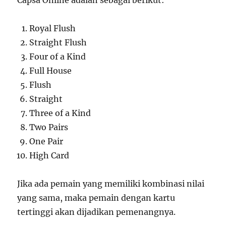
Royal Flush
Straight Flush
Four of a Kind
Full House
Flush
Straight
Three of a Kind
Two Pairs
One Pair
High Card
Jika ada pemain yang memiliki kombinasi nilai
yang sama, maka pemain dengan kartu
tertinggi akan dijadikan pemenangnya.