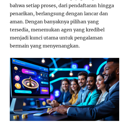
bahwa setiap proses, dari pendaftaran hingga
penarikan, berlangsung dengan lancar dan
aman. Dengan banyaknya pilihan yang
tersedia, menemukan agen yang kredibel
menjadi kunci utama untuk pengalaman
bermain yang menyenangkan.