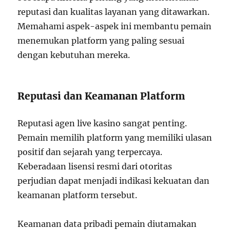
reputasi dan kualitas layanan yang ditawarkan.
Memahami aspek-aspek ini membantu pemain
menemukan platform yang paling sesuai
dengan kebutuhan mereka.
Reputasi dan Keamanan Platform
Reputasi agen live kasino sangat penting.
Pemain memilih platform yang memiliki ulasan
positif dan sejarah yang terpercaya.
Keberadaan lisensi resmi dari otoritas
perjudian dapat menjadi indikasi kekuatan dan
keamanan platform tersebut.
Keamanan data pribadi pemain diutamakan