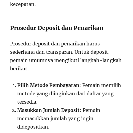
kecepatan.
Prosedur Deposit dan Penarikan
Prosedur deposit dan penarikan harus
sederhana dan transparan. Untuk deposit,
pemain umumnya mengikuti langkah-langkah
berikut:
Pilih Metode Pembayaran
: Pemain memilih
metode yang diinginkan dari daftar yang
tersedia.
Masukkan Jumlah Deposit
: Pemain
memasukkan jumlah yang ingin
didepositkan.