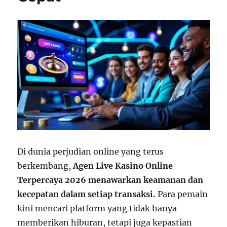
Di dunia perjudian online yang terus
berkembang,
Agen Live Kasino Online
Terpercaya 2026 menawarkan keamanan dan
kecepatan dalam setiap transaksi.
Para pemain
kini mencari platform yang tidak hanya
memberikan hiburan, tetapi juga kepastian