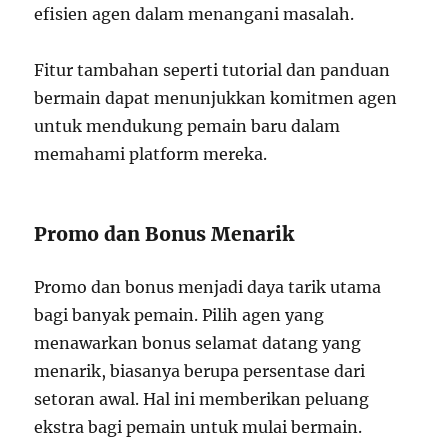
efisien agen dalam menangani masalah.
Fitur tambahan seperti tutorial dan panduan
bermain dapat menunjukkan komitmen agen
untuk mendukung pemain baru dalam
memahami platform mereka.
Promo dan Bonus Menarik
Promo dan bonus menjadi daya tarik utama
bagi banyak pemain. Pilih agen yang
menawarkan bonus selamat datang yang
menarik, biasanya berupa persentase dari
setoran awal. Hal ini memberikan peluang
ekstra bagi pemain untuk mulai bermain.