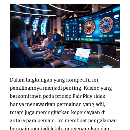
Dalam lingkungan yang kompetitif ini,
pemilihannya menjadi penting. Kasino yang
berkomitmen pada prinsip Fair Play tidak
hanya menawarkan permainan yang adil,
tetapi juga meningkatkan kepercayaan di
antara para pemain. Ini membuat pengalaman
bermain menjadi lebih menyenangkan dan