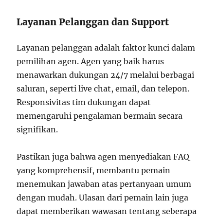
Layanan Pelanggan dan Support
Layanan pelanggan adalah faktor kunci dalam
pemilihan agen. Agen yang baik harus
menawarkan dukungan 24/7 melalui berbagai
saluran, seperti live chat, email, dan telepon.
Responsivitas tim dukungan dapat
memengaruhi pengalaman bermain secara
signifikan.
Pastikan juga bahwa agen menyediakan FAQ
yang komprehensif, membantu pemain
menemukan jawaban atas pertanyaan umum
dengan mudah. Ulasan dari pemain lain juga
dapat memberikan wawasan tentang seberapa