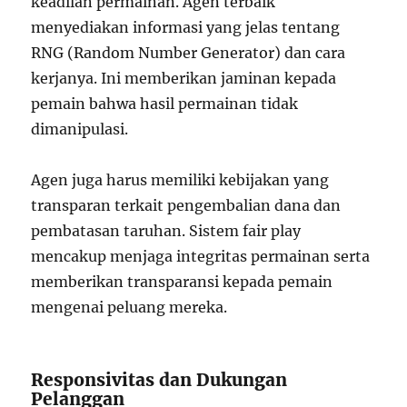
keadilan permainan. Agen terbaik
menyediakan informasi yang jelas tentang
RNG (Random Number Generator) dan cara
kerjanya. Ini memberikan jaminan kepada
pemain bahwa hasil permainan tidak
dimanipulasi.
Agen juga harus memiliki kebijakan yang
transparan terkait pengembalian dana dan
pembatasan taruhan. Sistem fair play
mencakup menjaga integritas permainan serta
memberikan transparansi kepada pemain
mengenai peluang mereka.
Responsivitas dan Dukungan
Pelanggan