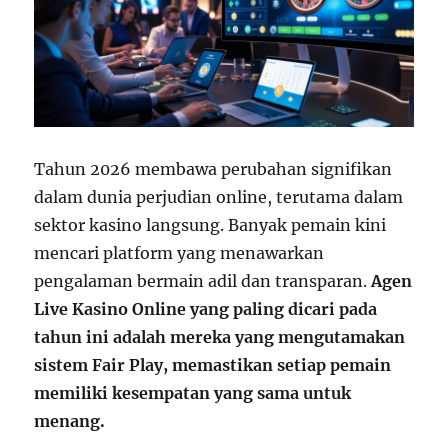
Tahun 2026 membawa perubahan signifikan
dalam dunia perjudian online, terutama dalam
sektor kasino langsung. Banyak pemain kini
mencari platform yang menawarkan
pengalaman bermain adil dan transparan.
Agen
Live Kasino Online yang paling dicari pada
tahun ini adalah mereka yang mengutamakan
sistem Fair Play, memastikan setiap pemain
memiliki kesempatan yang sama untuk
menang.