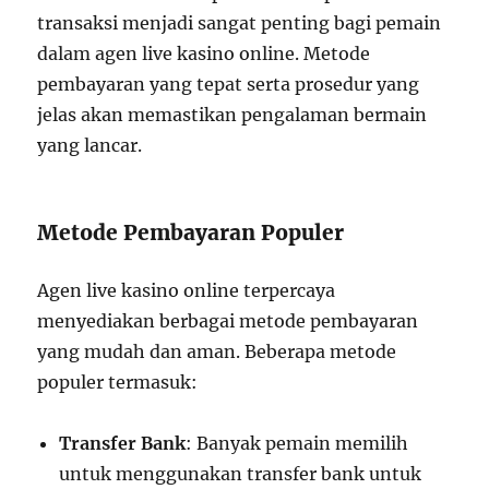
transaksi menjadi sangat penting bagi pemain
dalam agen live kasino online. Metode
pembayaran yang tepat serta prosedur yang
jelas akan memastikan pengalaman bermain
yang lancar.
Metode Pembayaran Populer
Agen live kasino online terpercaya
menyediakan berbagai metode pembayaran
yang mudah dan aman. Beberapa metode
populer termasuk:
Transfer Bank
: Banyak pemain memilih
untuk menggunakan transfer bank untuk