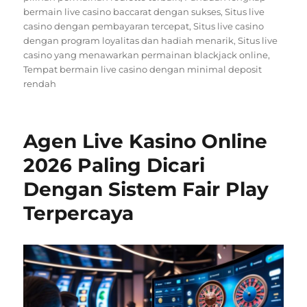
bermain live casino baccarat dengan sukses
,
Situs live
casino dengan pembayaran tercepat
,
Situs live casino
dengan program loyalitas dan hadiah menarik
,
Situs live
casino yang menawarkan permainan blackjack online
,
Tempat bermain live casino dengan minimal deposit
rendah
Agen Live Kasino Online
2026 Paling Dicari
Dengan Sistem Fair Play
Terpercaya