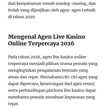
dari kenyamanan rumah masing-masing, dan
itulah yang dijanjikan oleh agen-agen terbaik
di tahun 2026.
Mengenal Agen Live Kasino
Online Terpercaya 2026
Pada tahun 2026, agen live kasino online
terpercaya menjadi pilihan utama pemain yang
menginginkan pengalaman bermain yang
aman dan cepat. Memahami ciri-ciri agen yang
dapat dipercaya, keuntungan dari agen resmi,
serta perbandingan platform live kasino dapat
membantu pemain membuat keputusan yang
tepat.