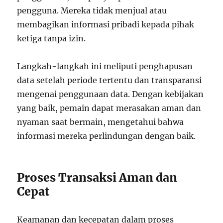
pengguna. Mereka tidak menjual atau
membagikan informasi pribadi kepada pihak
ketiga tanpa izin.
Langkah-langkah ini meliputi penghapusan
data setelah periode tertentu dan transparansi
mengenai penggunaan data. Dengan kebijakan
yang baik, pemain dapat merasakan aman dan
nyaman saat bermain, mengetahui bahwa
informasi mereka perlindungan dengan baik.
Proses Transaksi Aman dan
Cepat
Keamanan dan kecepatan dalam proses