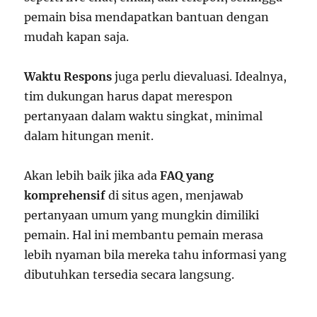
pemain bisa mendapatkan bantuan dengan
mudah kapan saja.
Waktu Respons
juga perlu dievaluasi. Idealnya,
tim dukungan harus dapat merespon
pertanyaan dalam waktu singkat, minimal
dalam hitungan menit.
Akan lebih baik jika ada
FAQ yang
komprehensif
di situs agen, menjawab
pertanyaan umum yang mungkin dimiliki
pemain. Hal ini membantu pemain merasa
lebih nyaman bila mereka tahu informasi yang
dibutuhkan tersedia secara langsung.