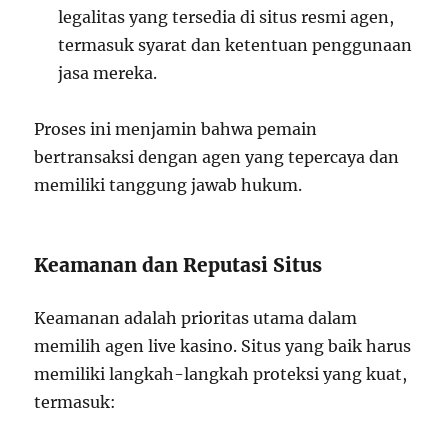
legalitas yang tersedia di situs resmi agen,
termasuk syarat dan ketentuan penggunaan
jasa mereka.
Proses ini menjamin bahwa pemain
bertransaksi dengan agen yang tepercaya dan
memiliki tanggung jawab hukum.
Keamanan dan Reputasi Situs
Keamanan adalah prioritas utama dalam
memilih agen live kasino. Situs yang baik harus
memiliki langkah-langkah proteksi yang kuat,
termasuk: