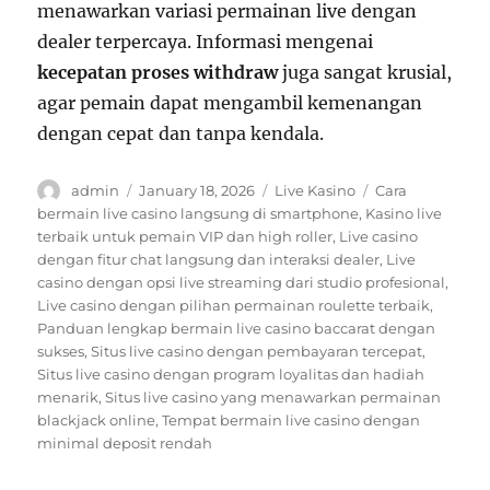
menawarkan variasi permainan live dengan
dealer terpercaya. Informasi mengenai
kecepatan proses withdraw
juga sangat krusial,
agar pemain dapat mengambil kemenangan
dengan cepat dan tanpa kendala.
Author
Posted
Categories
Tags
admin
January 18, 2026
Live Kasino
Cara
on
bermain live casino langsung di smartphone
,
Kasino live
terbaik untuk pemain VIP dan high roller
,
Live casino
dengan fitur chat langsung dan interaksi dealer
,
Live
casino dengan opsi live streaming dari studio profesional
,
Live casino dengan pilihan permainan roulette terbaik
,
Panduan lengkap bermain live casino baccarat dengan
sukses
,
Situs live casino dengan pembayaran tercepat
,
Situs live casino dengan program loyalitas dan hadiah
menarik
,
Situs live casino yang menawarkan permainan
blackjack online
,
Tempat bermain live casino dengan
minimal deposit rendah