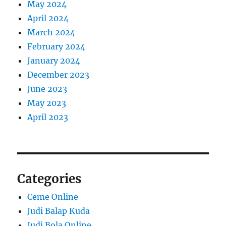
May 2024
April 2024
March 2024
February 2024
January 2024
December 2023
June 2023
May 2023
April 2023
Categories
Ceme Online
Judi Balap Kuda
Judi Bola Online