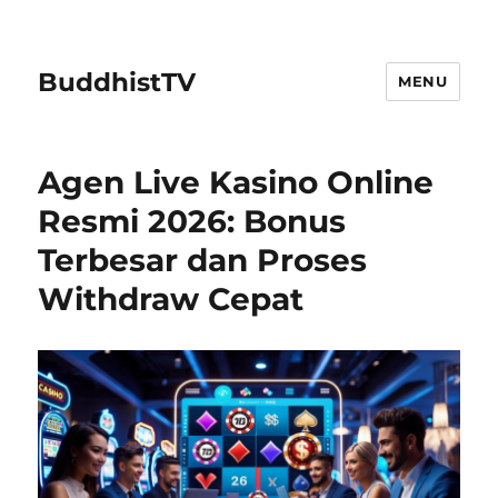
BuddhistTV
MENU
Agen Live Kasino Online
Resmi 2026: Bonus
Terbesar dan Proses
Withdraw Cepat