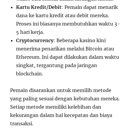
Kartu Kredit/Debit
: Pemain dapat menarik
dana ke kartu kredit atau debit mereka.
Proses ini biasanya membutuhkan waktu 3-
5 hari kerja.
Cryptocurrency
: Beberapa kasino kini
menerima penarikan melalui Bitcoin atau
Ethereum. Ini dapat dilakukan dalam waktu
singkat, tergantung pada jaringan
blockchain.
Pemain disarankan untuk memilih metode
yang paling sesuai dengan kebutuhan mereka.
Setiap metode memiliki kelebihan dan
kekurangan dalam hal kecepatan dan biaya
transaksi.