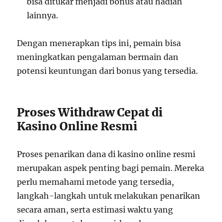
bisa ditukar menjadi bonus atau hadiah
lainnya.
Dengan menerapkan tips ini, pemain bisa
meningkatkan pengalaman bermain dan
potensi keuntungan dari bonus yang tersedia.
Proses Withdraw Cepat di
Kasino Online Resmi
Proses penarikan dana di kasino online resmi
merupakan aspek penting bagi pemain. Mereka
perlu memahami metode yang tersedia,
langkah-langkah untuk melakukan penarikan
secara aman, serta estimasi waktu yang