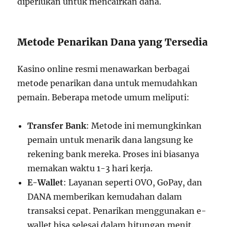
diperlukan untuk mencairkan dana.
Metode Penarikan Dana yang Tersedia
Kasino online resmi menawarkan berbagai
metode penarikan dana untuk memudahkan
pemain. Beberapa metode umum meliputi:
Transfer Bank
: Metode ini memungkinkan
pemain untuk menarik dana langsung ke
rekening bank mereka. Proses ini biasanya
memakan waktu 1-3 hari kerja.
E-Wallet
: Layanan seperti OVO, GoPay, dan
DANA memberikan kemudahan dalam
transaksi cepat. Penarikan menggunakan e-
wallet bisa selesai dalam hitungan menit.