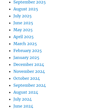
September 2025
August 2025
July 2025
June 2025
May 2025
April 2025
March 2025
February 2025
January 2025
December 2024
November 2024
October 2024
September 2024
August 2024
July 2024
June 2024