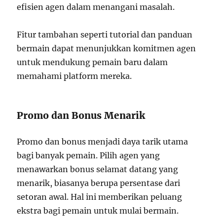
efisien agen dalam menangani masalah.
Fitur tambahan seperti tutorial dan panduan
bermain dapat menunjukkan komitmen agen
untuk mendukung pemain baru dalam
memahami platform mereka.
Promo dan Bonus Menarik
Promo dan bonus menjadi daya tarik utama
bagi banyak pemain. Pilih agen yang
menawarkan bonus selamat datang yang
menarik, biasanya berupa persentase dari
setoran awal. Hal ini memberikan peluang
ekstra bagi pemain untuk mulai bermain.