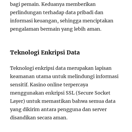
bagi pemain. Keduanya memberikan
perlindungan terhadap data pribadi dan
informasi keuangan, sehingga menciptakan
pengalaman bermain yang lebih aman.
Teknologi Enkripsi Data
Teknologi enkripsi data merupakan lapisan
keamanan utama untuk melindungi informasi
sensitif. Kasino online terpercaya
menggunakan enkripsi SSL (Secure Socket
Layer) untuk memastikan bahwa semua data
yang dikirim antara pengguna dan server
disandikan secara aman.