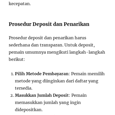
kecepatan.
Prosedur Deposit dan Penarikan
Prosedur deposit dan penarikan harus
sederhana dan transparan. Untuk deposit,
pemain umumnya mengikuti langkah-langkah
berikut:
Pilih Metode Pembayaran
: Pemain memilih
metode yang diinginkan dari daftar yang
tersedia.
Masukkan Jumlah Deposit
: Pemain
memasukkan jumlah yang ingin
didepositkan.