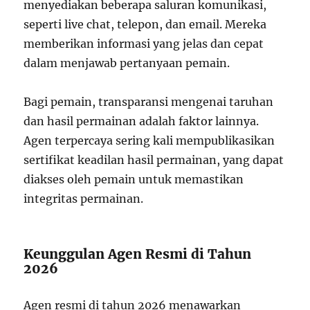
menyediakan beberapa saluran komunikasi,
seperti live chat, telepon, dan email. Mereka
memberikan informasi yang jelas dan cepat
dalam menjawab pertanyaan pemain.
Bagi pemain, transparansi mengenai taruhan
dan hasil permainan adalah faktor lainnya.
Agen terpercaya sering kali mempublikasikan
sertifikat keadilan hasil permainan, yang dapat
diakses oleh pemain untuk memastikan
integritas permainan.
Keunggulan Agen Resmi di Tahun
2026
Agen resmi di tahun 2026 menawarkan