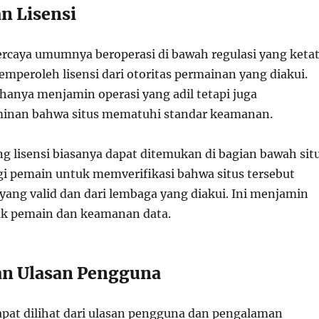
n Lisensi
percaya umumnya beroperasi di bawah regulasi yang ketat
mperoleh lisensi dari otoritas permainan yang diakui.
k hanya menjamin operasi yang adil tetapi juga
inan bahwa situs mematuhi standar keamanan.
ng lisensi biasanya dapat ditemukan di bagian bawah sit
gi pemain untuk memverifikasi bahwa situs tersebut
 yang valid dan dari lembaga yang diakui. Ini menjamin
ak pemain dan keamanan data.
an Ulasan Pengguna
dapat dilihat dari ulasan pengguna dan pengalaman