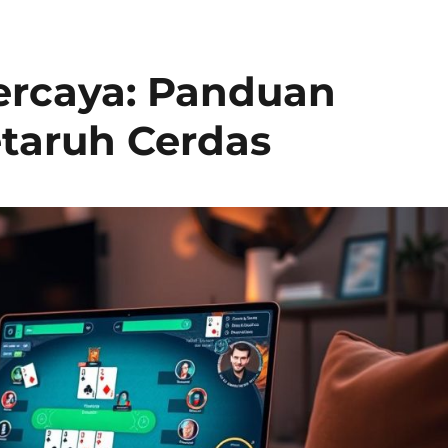
ercaya: Panduan
taruh Cerdas