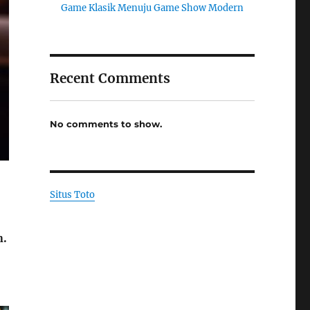
Game Klasik Menuju Game Show Modern
Recent Comments
No comments to show.
Situs Toto
n.