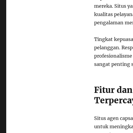
mereka. Situs y
kualitas pelaya
pengalaman mere
Tingkat kepuasa
pelanggan. Resp
profesionalisme 
sangat penting 
Fitur da
Terperca
Situs agen caps
untuk meningka