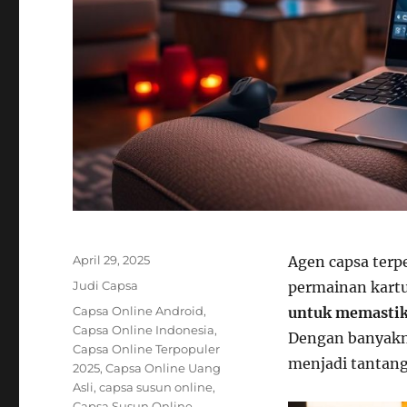
Posted
April 29, 2025
Agen capsa terp
on
Categories
Judi Capsa
permainan kartu
Tags
Capsa Online Android
,
untuk memastik
Capsa Online Indonesia
,
Dengan banyakn
Capsa Online Terpopuler
menjadi tantang
2025
,
Capsa Online Uang
Asli
,
capsa susun online
,
Capsa Susun Online