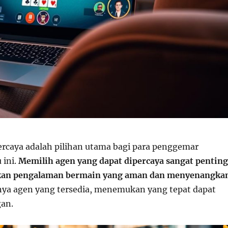
ercaya adalah pilihan utama bagi para penggemar
 ini.
Memilih agen yang dapat dipercaya sangat penting
an pengalaman bermain yang aman dan menyenangka
ya agen yang tersedia, menemukan yang tepat dapat
an.