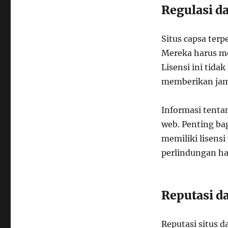
Regulasi da
Situs capsa ter
Mereka harus me
Lisensi ini tida
memberikan jam
Informasi tenta
web. Penting ba
memiliki lisensi
perlindungan h
Reputasi d
Reputasi situs 