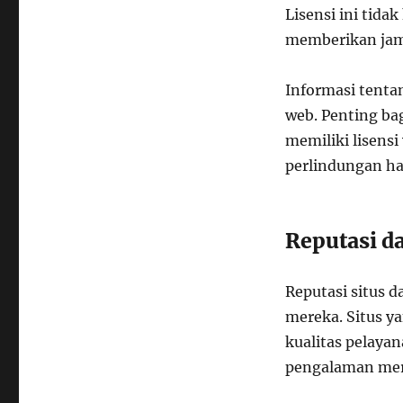
Lisensi ini tida
memberikan jam
Informasi tenta
web. Penting ba
memiliki lisensi
perlindungan h
Reputasi d
Reputasi situs 
mereka. Situs y
kualitas pelaya
pengalaman mere