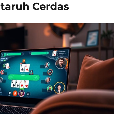
taruh Cerdas