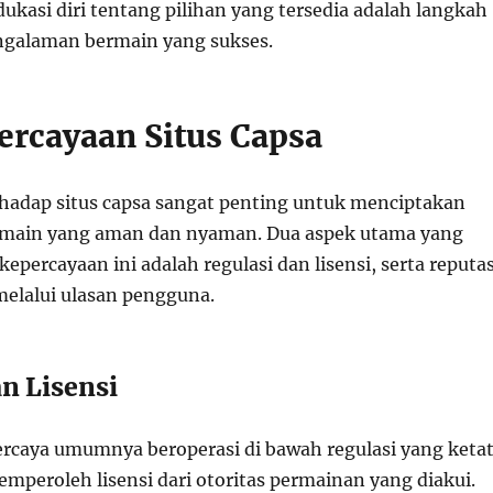
ukasi diri tentang pilihan yang tersedia adalah langkah
ngalaman bermain yang sukses.
ercayaan Situs Capsa
hadap situs capsa sangat penting untuk menciptakan
main yang aman dan nyaman. Dua aspek utama yang
epercayaan ini adalah regulasi dan lisensi, serta reputas
elalui ulasan pengguna.
n Lisensi
percaya umumnya beroperasi di bawah regulasi yang ketat
mperoleh lisensi dari otoritas permainan yang diakui.