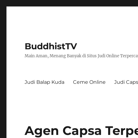
BuddhistTV
Main Aman, Menang Banyak di Situs Judi Online Terperca
Judi Balap Kuda
Ceme Online
Judi Cap
Agen Capsa Terp