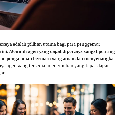
ercaya adalah pilihan utama bagi para penggemar
 ini.
Memilih agen yang dapat dipercaya sangat penting
an pengalaman bermain yang aman dan menyenangka
ya agen yang tersedia, menemukan yang tepat dapat
an.