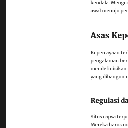
kendala. Menged
awal menuju pe
Asas Kep
Kepercayaan ter
pengalaman ber
mendefinisikan k
yang dibangun m
Regulasi da
Situs capsa ter
Mereka harus me