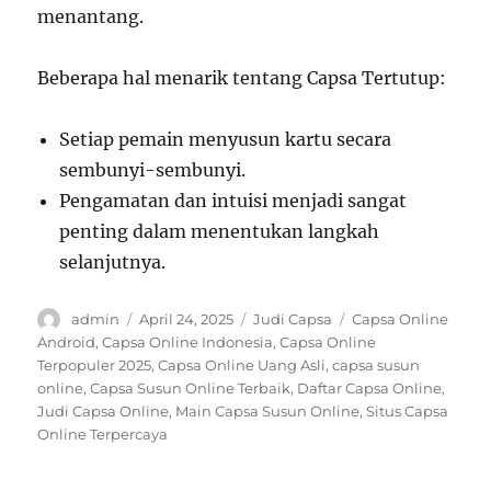
menantang.
Beberapa hal menarik tentang Capsa Tertutup:
Setiap pemain menyusun kartu secara
sembunyi-sembunyi.
Pengamatan dan intuisi menjadi sangat
penting dalam menentukan langkah
selanjutnya.
Author
Posted
Categories
Tags
admin
April 24, 2025
Judi Capsa
Capsa Online
on
Android
,
Capsa Online Indonesia
,
Capsa Online
Terpopuler 2025
,
Capsa Online Uang Asli
,
capsa susun
online
,
Capsa Susun Online Terbaik
,
Daftar Capsa Online
,
Judi Capsa Online
,
Main Capsa Susun Online
,
Situs Capsa
Online Terpercaya