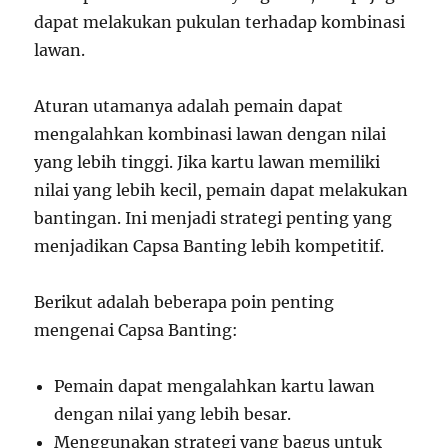
dapat melakukan pukulan terhadap kombinasi
lawan.
Aturan utamanya adalah pemain dapat
mengalahkan kombinasi lawan dengan nilai
yang lebih tinggi. Jika kartu lawan memiliki
nilai yang lebih kecil, pemain dapat melakukan
bantingan. Ini menjadi strategi penting yang
menjadikan Capsa Banting lebih kompetitif.
Berikut adalah beberapa poin penting
mengenai Capsa Banting:
Pemain dapat mengalahkan kartu lawan
dengan nilai yang lebih besar.
Menggunakan strategi yang bagus untuk