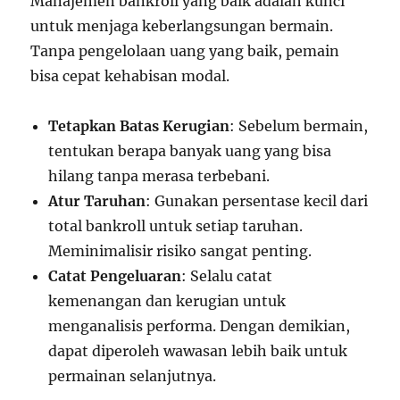
Manajemen bankroll yang baik adalah kunci
untuk menjaga keberlangsungan bermain.
Tanpa pengelolaan uang yang baik, pemain
bisa cepat kehabisan modal.
Tetapkan Batas Kerugian
: Sebelum bermain,
tentukan berapa banyak uang yang bisa
hilang tanpa merasa terbebani.
Atur Taruhan
: Gunakan persentase kecil dari
total bankroll untuk setiap taruhan.
Meminimalisir risiko sangat penting.
Catat Pengeluaran
: Selalu catat
kemenangan dan kerugian untuk
menganalisis performa. Dengan demikian,
dapat diperoleh wawasan lebih baik untuk
permainan selanjutnya.