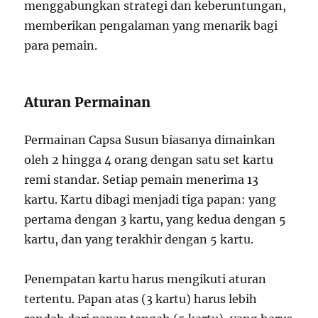
menggabungkan strategi dan keberuntungan,
memberikan pengalaman yang menarik bagi
para pemain.
Aturan Permainan
Permainan Capsa Susun biasanya dimainkan
oleh 2 hingga 4 orang dengan satu set kartu
remi standar. Setiap pemain menerima 13
kartu. Kartu dibagi menjadi tiga papan: yang
pertama dengan 3 kartu, yang kedua dengan 5
kartu, dan yang terakhir dengan 5 kartu.
Penempatan kartu harus mengikuti aturan
tertentu. Papan atas (3 kartu) harus lebih