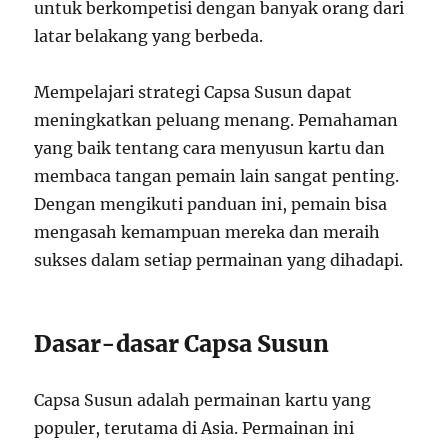
untuk berkompetisi dengan banyak orang dari
latar belakang yang berbeda.
Mempelajari strategi Capsa Susun dapat
meningkatkan peluang menang. Pemahaman
yang baik tentang cara menyusun kartu dan
membaca tangan pemain lain sangat penting.
Dengan mengikuti panduan ini, pemain bisa
mengasah kemampuan mereka dan meraih
sukses dalam setiap permainan yang dihadapi.
Dasar-dasar Capsa Susun
Capsa Susun adalah permainan kartu yang
populer, terutama di Asia. Permainan ini