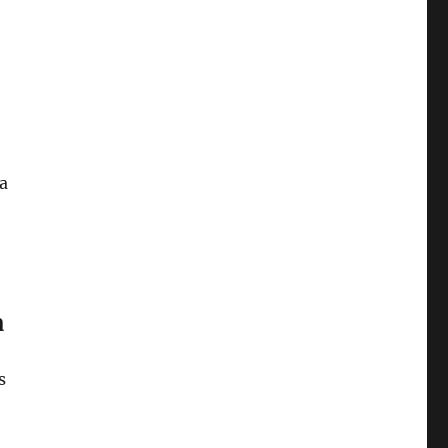
a
a
s