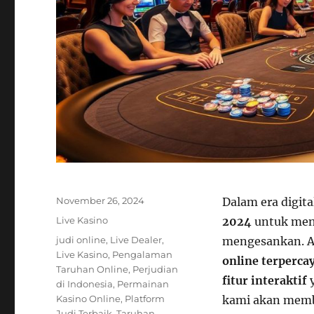
Posted
November 26, 2024
Dalam era digita
on
Categories
Live Kasino
2024
untuk men
Tags
judi online
,
Live Dealer
,
mengesankan. A
Live Kasino
,
Pengalaman
online terperca
Taruhan Online
,
Perjudian
fitur interaktif
y
di Indonesia
,
Permainan
Kasino Online
,
Platform
kami akan memb
Judi Terbaik
,
Taruhan