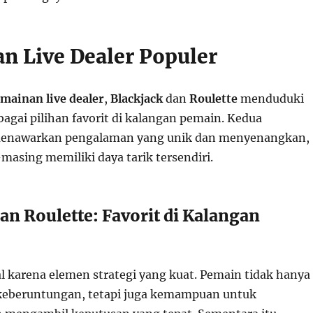
n Live Dealer Populer
mainan live dealer
,
Blackjack
dan
Roulette
menduduki
ebagai pilihan favorit di kalangan pemain. Kedua
menawarkan pengalaman yang unik dan menyenangkan,
asing memiliki daya tarik tersendiri.
an Roulette: Favorit di Kalangan
l karena elemen strategi yang kuat. Pemain tidak hanya
eberuntungan, tetapi juga kemampuan untuk