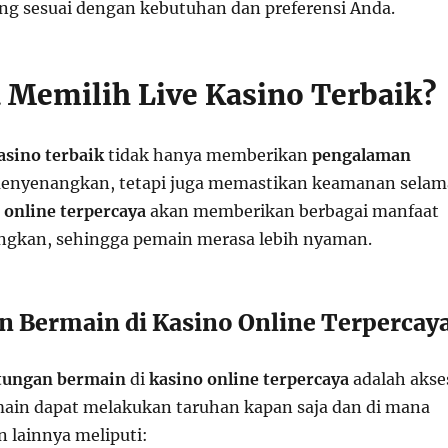
ing sesuai dengan kebutuhan dan preferensi Anda.
Memilih Live Kasino Terbaik?
kasino terbaik
tidak hanya memberikan
pengalaman
enyenangkan, tetapi juga memastikan keamanan selam
 online terpercaya
akan memberikan berbagai manfaat
gkan, sehingga pemain merasa lebih nyaman.
 Bermain di Kasino Online Terpercay
tungan bermain
di
kasino online terpercaya
adalah akse
main dapat melakukan taruhan kapan saja dan di mana
n lainnya meliputi: