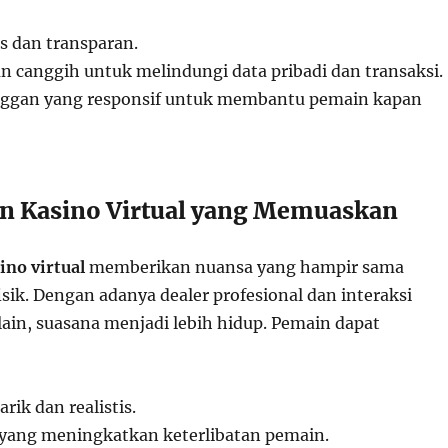
as dan transparan.
 canggih untuk melindungi data pribadi dan transaksi.
ggan yang responsif untuk membantu pemain kapan
n Kasino Virtual yang Memuaskan
no virtual
memberikan nuansa yang hampir sama
sik. Dengan adanya dealer profesional dan interaksi
ain, suasana menjadi lebih hidup. Pemain dapat
rik dan realistis.
yang meningkatkan keterlibatan pemain.