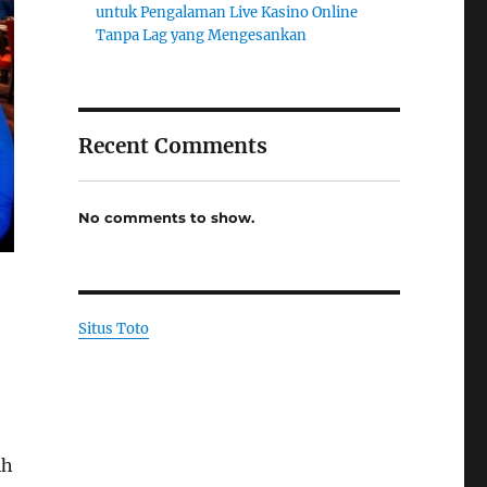
untuk Pengalaman Live Kasino Online
Tanpa Lag yang Mengesankan
Recent Comments
No comments to show.
Situs Toto
ih