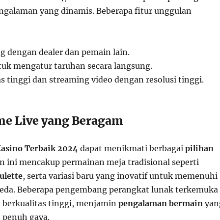
galaman yang dinamis. Beberapa fitur unggulan
g dengan dealer dan pemain lain.
k mengatur taruhan secara langsung.
as tinggi dan streaming video dengan resolusi tinggi.
me Live yang Beragam
Kasino Terbaik 2024
dapat menikmati berbagai
pilihan
han ini mencakup permainan meja tradisional seperti
ulette
, serta variasi baru yang inovatif untuk memenuhi
beda. Beberapa pengembang perangkat lunak terkemuka
berkualitas tinggi, menjamin
pengalaman bermain
yan
penuh gaya.