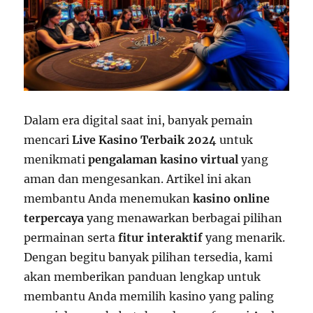
Dalam era digital saat ini, banyak pemain
mencari
Live Kasino Terbaik 2024
untuk
menikmati
pengalaman kasino virtual
yang
aman dan mengesankan. Artikel ini akan
membantu Anda menemukan
kasino online
terpercaya
yang menawarkan berbagai pilihan
permainan serta
fitur interaktif
yang menarik.
Dengan begitu banyak pilihan tersedia, kami
akan memberikan panduan lengkap untuk
membantu Anda memilih kasino yang paling