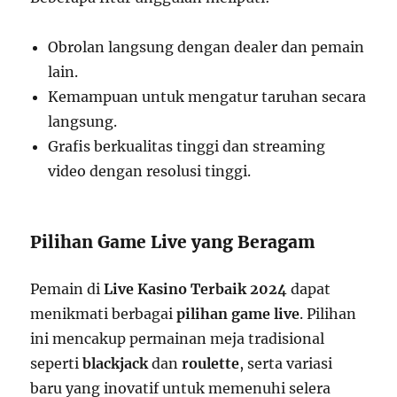
Obrolan langsung dengan dealer dan pemain
lain.
Kemampuan untuk mengatur taruhan secara
langsung.
Grafis berkualitas tinggi dan streaming
video dengan resolusi tinggi.
Pilihan Game Live yang Beragam
Pemain di
Live Kasino Terbaik 2024
dapat
menikmati berbagai
pilihan game live
. Pilihan
ini mencakup permainan meja tradisional
seperti
blackjack
dan
roulette
, serta variasi
baru yang inovatif untuk memenuhi selera