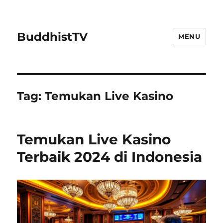
BuddhistTV
MENU
Tag:
Temukan Live Kasino
Temukan Live Kasino
Terbaik 2024 di Indonesia