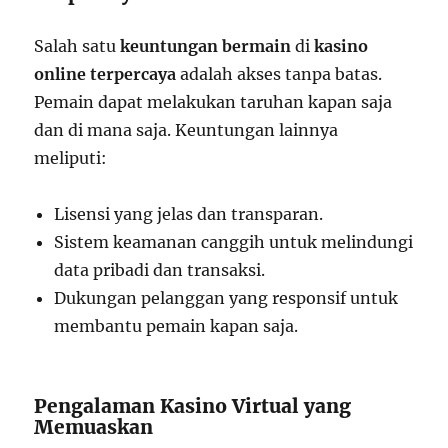
Salah satu
keuntungan bermain
di
kasino
online terpercaya
adalah akses tanpa batas.
Pemain dapat melakukan taruhan kapan saja
dan di mana saja. Keuntungan lainnya
meliputi:
Lisensi yang jelas dan transparan.
Sistem keamanan canggih untuk melindungi
data pribadi dan transaksi.
Dukungan pelanggan yang responsif untuk
membantu pemain kapan saja.
Pengalaman Kasino Virtual yang
Memuaskan